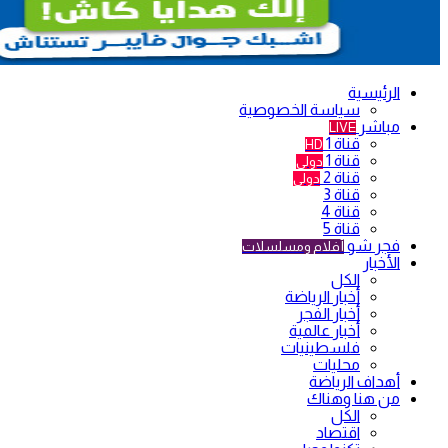
الرئيسية
سياسة الخصوصية
مباشر
LIVE
قناة 1
HD
قناة 1
دولي
قناة 2
دولي
قناة 3
قناة 4
قناة 5
فجر شو
أفلام ومسلسلات
الأخبار
الكل
أخبار الرياضة
أخبار الفجر
أخبار عالمية
فلسطينيات
محليات
أهداف الرياضة
من هنا وهناك
الكل
اقتصاد