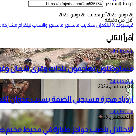
الرابط المختصر:
26 يونيو، 2022
آخر تحديث: 26 يونيو، 2022
أقل من دقيقة
فيسبوك
‫X
لينكدإن
سكايب
ماسنجر
ماسنجر
واتساب
تيلقرام
مشاركة عب
أقرأ التالي
فلسطينيات
8 أغسطس، 2026
مستوطنون يهاجمون بلدات وقرى شمال وغرب را
فلسطينيات
8 أغسطس، 2026
ازدياد هجرة مسيحيي الضفة بسبب عدوان الا
فلسطينيات
8 أغسطس، 2026
الاحتلال ينصب حواجز طيارة في محيط مخيم