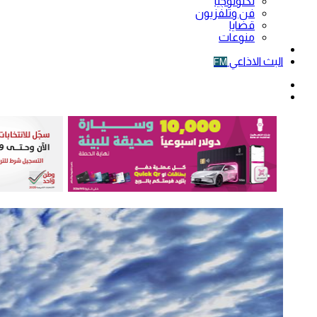
تكنولوجيا
فن وتلفزيون
قضايا
منوعات
فيديو
البث الاذاعي
FM
الوضع
المظلم