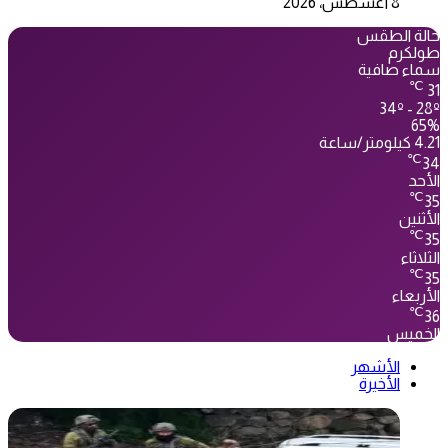
8 أغسطس، 2026
حالة الطقس
طولكرم
سماء صافية
℃
31
34º - 28º
65%
4.21 كيلومتر/ساعة
℃
34
الأحد
℃
35
الأثنين
℃
35
الثلاثاء
℃
35
الأربعاء
℃
36
الخميس
الأشهر
الأخيرة