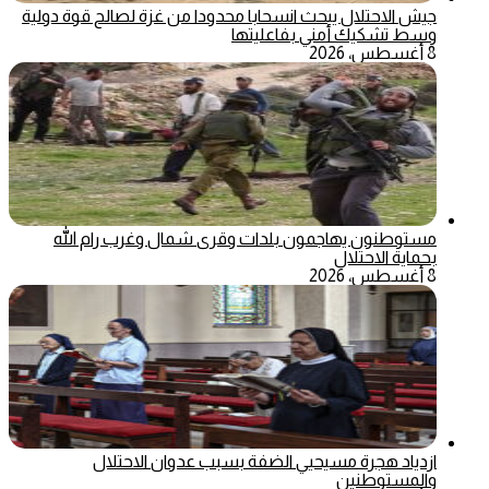
جيش الاحتلال يبحث انسحابا محدودا من غزة لصالح قوة دولية
وسط تشكيك أمني بفاعليتها
8 أغسطس، 2026
مستوطنون يهاجمون بلدات وقرى شمال وغرب رام الله
بحماية الاحتلال
8 أغسطس، 2026
ازدياد هجرة مسيحيي الضفة بسبب عدوان الاحتلال
والمستوطنين