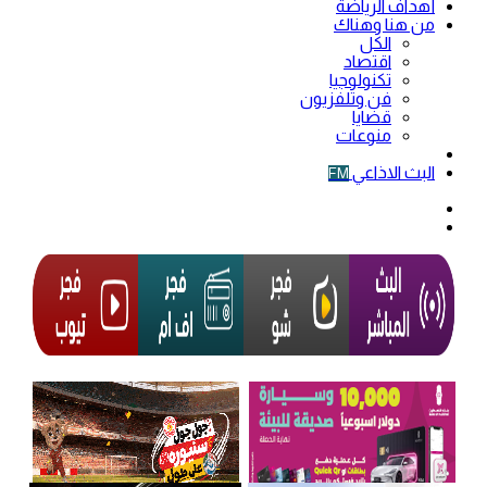
أهداف الرياضة
من هنا وهناك
الكل
اقتصاد
تكنولوجيا
فن وتلفزيون
قضايا
منوعات
فيديو
البث الاذاعي
FM
الوضع
المظلم