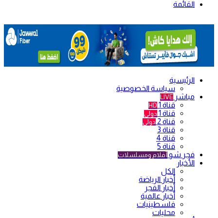
القائمة
الرئيسية
سياسة الخصوصية
مباشر
LIVE
قناة 1
HD
قناة 1
دولي
قناة 2
دولي
قناة 3
قناة 4
قناة 5
فجر شو
أفلام ومسلسلات
الأخبار
الكل
أخبار الرياضة
أخبار الفجر
أخبار عالمية
فلسطينيات
محليات