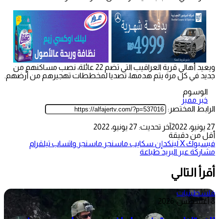
ويعيد أهالي قرية العراقيب التي تضم 22 عائلة، نصب مساكنهم من
جديد في كل مرة يتم هدمها، تصديا لمخططات تهجيرهم من أرضهم.
الوسوم
خبر مميز
الرابط المختصر:
27 يونيو، 2022
آخر تحديث: 27 يونيو، 2022
أقل من دقيقة
فيسبوك
‫X
لينكدإن
سكايب
ماسنجر
ماسنجر
واتساب
تيلقرام
مشاركة عبر البريد
طباعة
أقرأ التالي
فلسطينيات
8 أغسطس، 2026