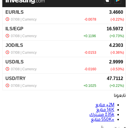
تابعونا
2M+
متابع
14K
متابع
835k
مشترك
+550K
متابع