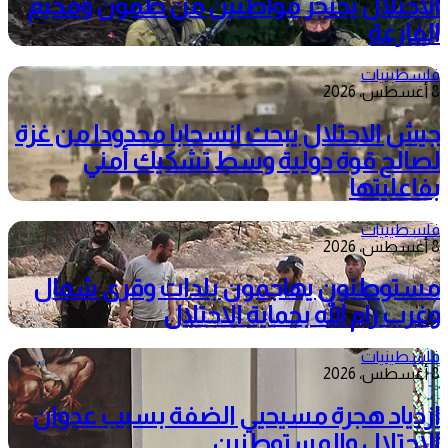
الاحتلال يحتجز مواطنين من طمون ومخيم
الفارعة
فلسطينيات
8 أغسطس، 2026
جيش الاحتلال يبحث انسحابا محدودا من غزة
لصالح قوة دولية وسط تشكيك أمني
بفاعليتها
فلسطينيات
8 أغسطس، 2026
مستوطنون يهاجمون بلدات وقرى شمال
وغرب رام الله بحماية الاحتلال
فلسطينيات
8 أغسطس، 2026
ازدياد هجرة مسيحيي الضفة بسبب عدوان
الاحتلال والمستوطنين