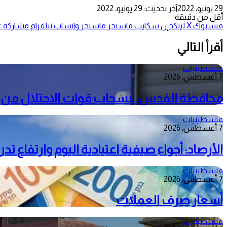
29 يونيو، 2022
آخر تحديث: 29 يونيو، 2022
أقل من دقيقة
فيسبوك
‫X
لينكدإن
سكايب
ماسنجر
ماسنجر
واتساب
تيلقرام
مشاركة عب
أقرأ التالي
فلسطينيات
7 أغسطس، 2026
محافظة القدس: انسحاب قوات الاحتلال من م
فلسطينيات
7 أغسطس، 2026
الأرصاد: أجواء صيفية اعتيادية اليوم وارتفاع ت
فلسطينيات
7 أغسطس، 2026
أسعار صرف العملات
فلسطينيات