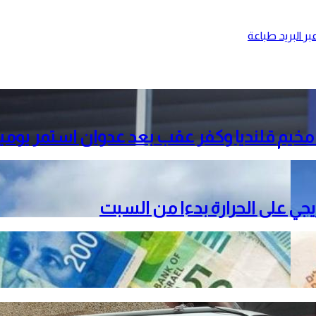
ر البريد
طباعة
خيم قلنديا وكفر عقب بعد عدوان استمر يومي
دريجي على الحرارة بدءا من السبت