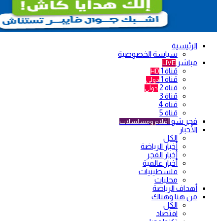
الرئيسية
سياسة الخصوصية
مباشر
LIVE
قناة 1
HD
قناة 1
دولي
قناة 2
دولي
قناة 3
قناة 4
قناة 5
فجر شو
أفلام ومسلسلات
الأخبار
الكل
أخبار الرياضة
أخبار الفجر
أخبار عالمية
فلسطينيات
محليات
أهداف الرياضة
من هنا وهناك
الكل
اقتصاد