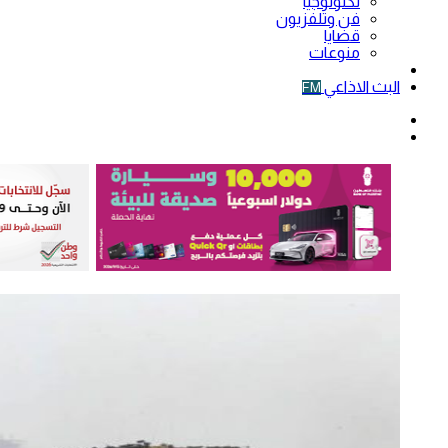
تكنولوجيا
فن وتلفزيون
قضايا
منوعات
فيديو
البث الاذاعي
FM
الوضع
المظلم