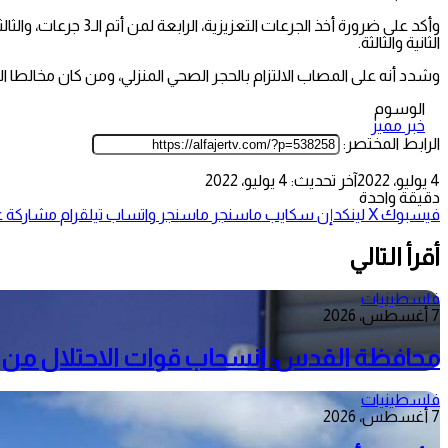
الثانية والثالثة.
وشدد أنه على المصاب الالتزام بالحجر الصحي المنزلي، ومن كان مخالطا الحجر لمدة 3 أيام ع الأقل حتى لا تتسع د
الوسوم
خبر مميز
الرابط المختصر:
4 يوليو، 2022
آخر تحديث: 4 يوليو، 2022
دقيقة واحدة
فيسبوك
‫X
لينكدإن
سكايب
ماسنجر
ماسنجر
واتساب
تيلقرام
مشاركة عب
أقرأ التالي
فلسطينيات
7 أغسطس، 2026
محافظة القدس: انسحاب قوات الاحتلال من م
فلسطينيات
7 أغسطس، 2026