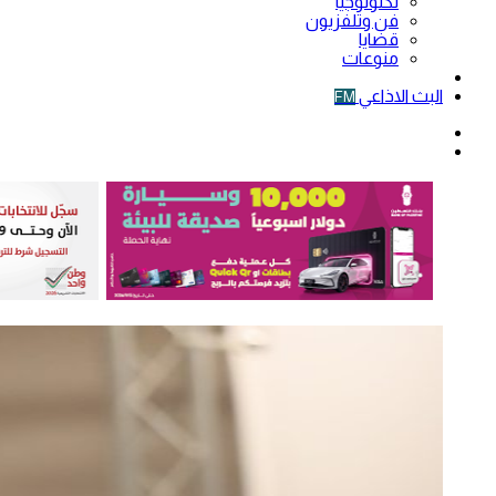
تكنولوجيا
فن وتلفزيون
قضايا
منوعات
فيديو
البث الاذاعي
FM
الوضع
المظلم