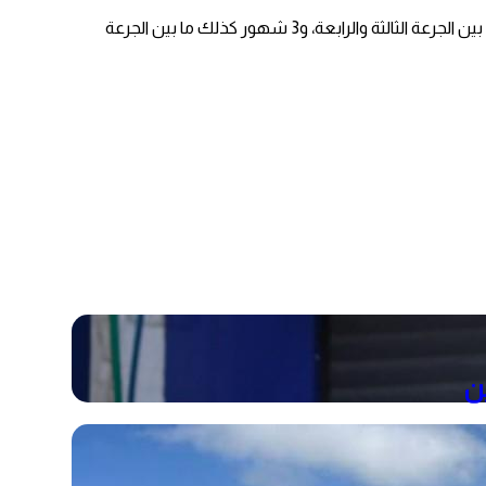
وأكد على ضرورة أخذ الجرعات التعزيزية، الرابعة لمن أتم الـ3 جرعات، والثالثة لمن أخذ جرعتين فقط، موضحاً أن الفترة الزمنية اللازمة هي 3 شهور ما بين الجرعة الثالثة والرابعة، و3 شهور كذلك ما بين الجرعة
ن