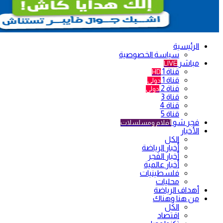
الرئيسية
سياسة الخصوصية
مباشر
LIVE
قناة 1
HD
قناة 1
دولي
قناة 2
دولي
قناة 3
قناة 4
قناة 5
فجر شو
أفلام ومسلسلات
الأخبار
الكل
أخبار الرياضة
أخبار الفجر
أخبار عالمية
فلسطينيات
محليات
أهداف الرياضة
من هنا وهناك
الكل
اقتصاد