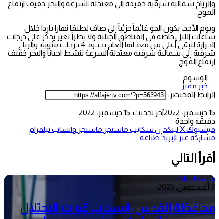
والرياح شمالية شرقية خفيفة الى معتدلة السرعة والبحر خفيف ارتفاع
الموج.
ويوم الأحد، يكون الجو غائماً جزئياً إلى صاف لطيفا نهارا باردا خلال
ساعات الليل خاصة في المناطق الجبلية ولا يطرأ تغير يذكر على درجات
الحرارة لتبقى أعلى من معدلها العام بحدود 4 درجات مئوية، والرياح
شرقية إلى شمالية شرقية معتدلة السرعة تنشط احياناً والبحر خفيف
ارتفاع الموج.
الوسوم
خبر مميز
الرابط المختصر:
15 ديسمبر، 2022
آخر تحديث: 15 ديسمبر، 2022
دقيقة واحدة
فيسبوك
‫X
لينكدإن
سكايب
ماسنجر
ماسنجر
واتساب
تيلقرام
مشاركة عبر البريد
طباعة
أقرأ التالي
فلسطينيات
7 أغسطس، 2026
محافظة القدس: انسحاب قوات الاحتلال