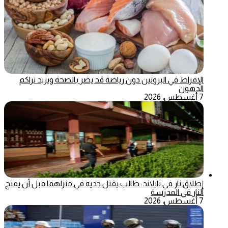
الإفراط في البروتين دون رياضة قد يضر بالصحة ويزيد تراكم
الدهون
7 أغسطس، 2026
إطلاق نار في تايلاند: طالب يقتل جديه في منزلهما قبل أن يفتح
النار في المدرسة
7 أغسطس، 2026