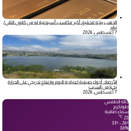
الذهب يتجه لتحقيق أكبر مكاسب أسبوعية له من كانون الثاني/
يناير
7 أغسطس، 2026
الأرصاد: أجواء صيفية اعتيادية اليوم وارتفاع تدريجي على الحرارة
بدءا من السبت
7 أغسطس، 2026
حالة الطقس
طولكرم
سماء صافية
℃
28
33º - 26º
86%