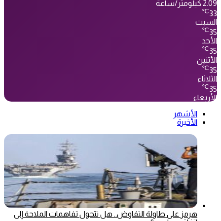
2.09 كيلومتر/ساعة
℃
33
السبت
℃
35
الأحد
℃
35
الأثنين
℃
35
الثلاثاء
℃
35
الأربعاء
الأشهر
الأخيرة
هرمز على طاولة التفاوض.. هل تتحول تفاهمات الملاحة إلى