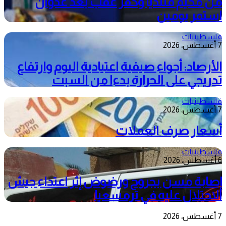
من مخيم قلنديا وكفر عقب بعد عدوان
استمر يومين
فلسطينيات
7 أغسطس، 2026
الأرصاد: أجواء صيفية اعتيادية اليوم وارتفاع
تدريجي على الحرارة بدءا من السبت
فلسطينيات
7 أغسطس، 2026
أسعار صرف العملات
فلسطينيات
6 أغسطس، 2026
إصابة مسن بجروح ورضوض إثر اعتداء جيش
الاحتلال عليه في ترمسعيا
7 أغسطس، 2026