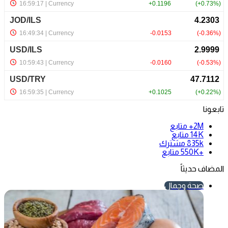
تابعونا
2M+
متابع
14K
متابع
835k
مشترك
+550K
متابع
المضاف حديثاً
صحة وجمال