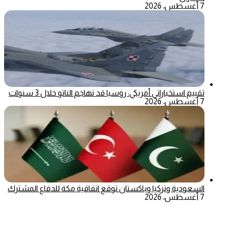
7 أغسطس، 2026
تقييم استخباراتي أمريكي: روسيا قد تهاجم الناتو خلال 3 سنوات
7 أغسطس، 2026
السعودية وتركيا وباكستان توقع اتفاقية مكة للدفاع المشترك
7 أغسطس، 2026
‫X
تيلقرام
ماسنجر
ماسنجر
واتساب
فيسبوك