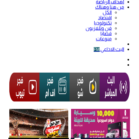
أهداف الرياضة
من هنا وهناك
الكل
اقتصاد
تكنولوجيا
فن وتلفزيون
قضايا
منوعات
فيديو
البث الاذاعي
FM
الوضع
المظلم