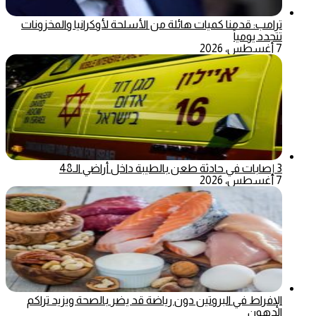
ترامب: قدمنا كميات هائلة من الأسلحة لأوكرانيا والمخزونات
تتجدد يومياً
7 أغسطس، 2026
3 إصابات في حادثة طعن بالطيبة داخل أراضي الـ48
7 أغسطس، 2026
الإفراط في البروتين دون رياضة قد يضر بالصحة ويزيد تراكم
الدهون