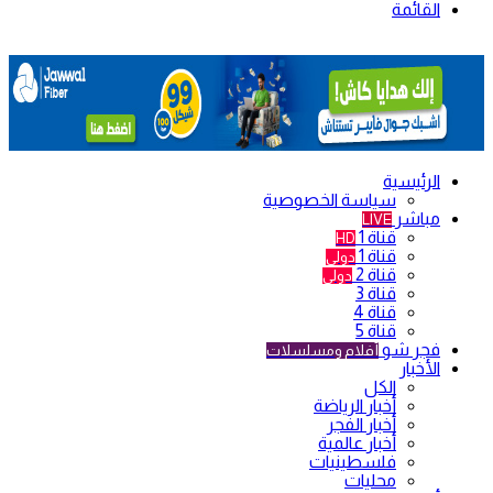
القائمة
الرئيسية
سياسة الخصوصية
مباشر
LIVE
قناة 1
HD
قناة 1
دولي
قناة 2
دولي
قناة 3
قناة 4
قناة 5
فجر شو
أفلام ومسلسلات
الأخبار
الكل
أخبار الرياضة
أخبار الفجر
أخبار عالمية
فلسطينيات
محليات