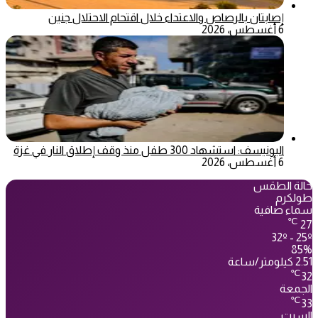
إصابتان بالرصاص والاعتداء خلال اقتحام الاحتلال جنين
6 أغسطس، 2026
اليونيسف: استشهاد 300 طفل منذ وقف إطلاق النار في غزة
6 أغسطس، 2026
حالة الطقس
طولكرم
سماء صافية
℃
27
32º - 25º
85%
2.51 كيلومتر/ساعة
℃
32
الجمعة
℃
33
السبت