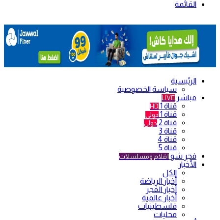
القائمة
الرئيسية
سياسة الخصوصية
مباشر
LIVE
قناة 1
HD
قناة 1
دولي
قناة 2
دولي
قناة 3
قناة 4
قناة 5
فجر شو
أفلام ومسلسلات
الأخبار
الكل
أخبار الرياضة
أخبار الفجر
أخبار عالمية
فلسطينيات
محليات