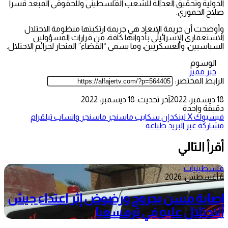
الدولية وتحقيق العدالة للشعب الفلسطيني وللحقوقي المبعد قسرا
صلاح الحموري.
وأوضحت أن جريمة الإبعاد هي جريمة ارتكبتها منظومة الاحتلال
الاستعماري الإسرائيلي بأدواتها كافة، من قرارات المسؤولين
السياسيين، والعسكريين، وما يسمى “القضاء” المنحاز لجرائم الاحتلال.
الوسوم
خبر مميز
الرابط المختصر:
18 ديسمبر، 2022
آخر تحديث: 18 ديسمبر، 2022
دقيقة واحدة
فيسبوك
‫X
لينكدإن
سكايب
ماسنجر
ماسنجر
واتساب
تيلقرام
مشاركة عبر البريد
طباعة
أقرأ التالي
فلسطينيات
6 أغسطس، 2026
إصابة مسن بجروح ورضوض إثر اعتداء جيش
الاحتلال عليه في ترمسعيا