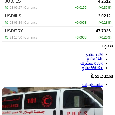
تابعونا
2M+
متابع
14K
متابع
835k
مشترك
+550K
متابع
المضاف حديثاً
فلسطينيات