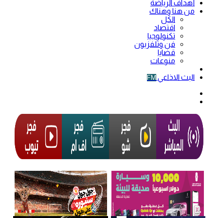
أهداف الرياضة
من هنا وهناك
الكل
اقتصاد
تكنولوجيا
فن وتلفزيون
قضايا
منوعات
فيديو
البث الاذاعي
FM
الوضع
المظلم