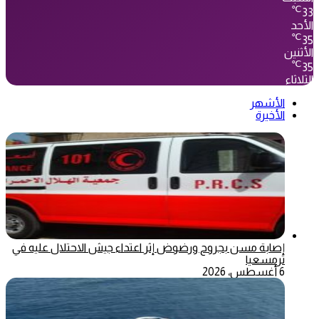
℃
33
الأحد
℃
35
الأثنين
℃
35
الثلاثاء
الأشهر
الأخيرة
إصابة مسن بجروح ورضوض إثر اعتداء جيش الاحتلال عليه في
ترمسعيا
6 أغسطس، 2026