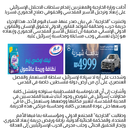
أدانت وزارة الخارجية والمغتربين إقدام سلطات الاحتلال الإسرائيلي
على إبعاد وترحيل الأسير المقدسي والحقوقي صلاح الحموري قسريا.
واعتبرت “الخارجية”، في بيان صدر عنها، مساء اليوم الأحد، هذا الإجراء
جريمة حرب، ومخالفة لقواعد القانون الدولي لحقوق الإنسان والقانون
الدولي الإنساني، مضيفة أن اعتقال الأسير المقدسي الحموري وإبعاده
هو إجراء تعسفي وجب مساءلة ومحاسبة إسرائيل عليه.
وشددت على أنه لا سيادة لإسرائيل، سلطة الاستعمار والفصل
العنصري، على أي من أرض دولة فلسطين، خاصة في القدس.
وأشارت إلى أن الدبلوماسية الفلسطينية ستواجه وتفشل كافة
محاولات إسرائيل في تقويض وجود أبناء شعبنا المقدسيين في
المدينة المقدسة، لتغيير مكانتها ووضعها، وستعمل كل ما في
وسعها حتى عودة المبعدين كافة، ومحاسبة مرتكبي هذه الجريمة.
وطالبت “الخارجية” المجتمع الدولي، ومؤسساته بما فيها الأمم
المتحدة، والمحكمة الجنائية الدولية، بإدانة ورفض جريمة إبعاد الحموري،
وإنجاز التحقيق الجنائي، وجلب مجرمي الحرب الإسرائيليين إلى العدالة