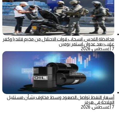
محافظة القدس: انسحاب قوات الاحتلال من مخيم قلنديا وكفر
عقب بعد عدوان استمر يومين
7 أغسطس، 2026
أسعار النفط تواصل الصعود وسط مخاوف بشأن مستقبل
الملاحة في هرمز
7 أغسطس، 2026
‫X
تيلقرام
ماسنجر
ماسنجر
واتساب
فيسبوك