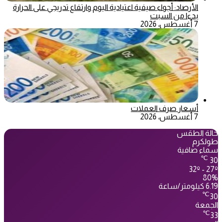
الأرصاد: أجواء صيفية اعتيادية اليوم وارتفاع تدريجي على الحرارة
بدءا من السبت
7 أغسطس، 2026
أسعار صرف العملات
7 أغسطس، 2026
حالة الطقس
طولكرم
سماء صافية
℃
30
32º - 27º
80%
6.19 كيلومتر/ساعة
℃
30
الجمعة
℃
33