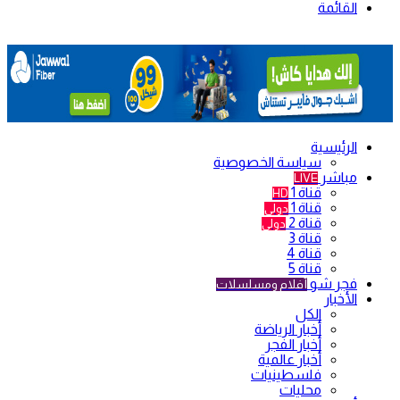
القائمة
الرئيسية
سياسة الخصوصية
مباشر
LIVE
قناة 1
HD
قناة 1
دولي
قناة 2
دولي
قناة 3
قناة 4
قناة 5
فجر شو
أفلام ومسلسلات
الأخبار
الكل
أخبار الرياضة
أخبار الفجر
أخبار عالمية
فلسطينيات
محليات