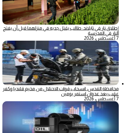
إطلاق نار في تايلاند: طالب يقتل جديه في منزلهما قبل أن يفتح
النار في المدرسة
7 أغسطس، 2026
محافظة القدس: انسحاب قوات الاحتلال من مخيم قلنديا وكفر
عقب بعد عدوان استمر يومين
7 أغسطس، 2026