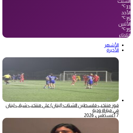
السبت
℃
33
الأحد
℃
35
الأثنين
℃
35
الثلاثاء
الأشهر
الأخيرة
فوز منتخب فلسطين الشتات (لبنان) على منتخب شباب لبنان
في مباراة ودية
7 أغسطس، 2026