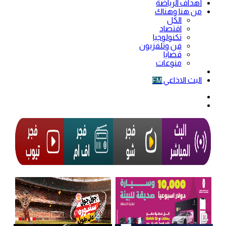
أهداف الرياضة
من هنا وهناك
الكل
اقتصاد
تكنولوجيا
فن وتلفزيون
قضايا
منوعات
فيديو
البث الاذاعي
FM
الوضع
المظلم