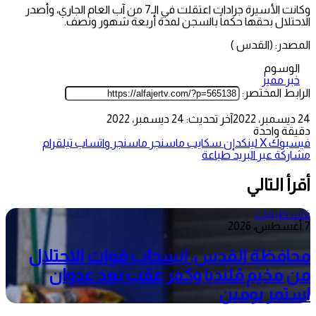
وكانت الأسيرة جرادات اعتقلت في الـ7 من آب العام الجاري، وأصدر
الاحتلال بحقها حكماً بالسجن لمدة أربعة شهور ونصف.
المصدر: (القدس )
الوسوم
خبر مميز
الرابط المختصر:
24 ديسمبر، 2022
آخر تحديث: 24 ديسمبر، 2022
دقيقة واحدة
فيسبوك
‫X
لينكدإن
سكايب
ماسنجر
ماسنجر
واتساب
تيلقرام
مشاركة عبر البريد
طباعة
أقرأ التالي
فلسطينيات
7 أغسطس، 2026
محافظة القدس: انسحاب قوات الاحتلال
من مخيم قلنديا وكفر عقب بعد عدوان
استمر يومين