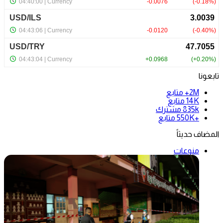
تابعونا
2M+
متابع
14K
متابع
835k
مشترك
+550K
متابع
المضاف حديثاً
منوعات