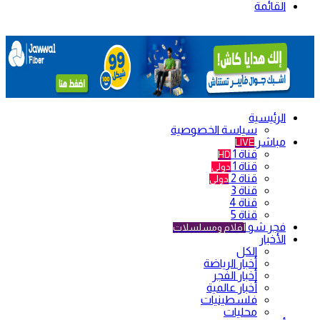
القائمة
الرئيسية
سياسة الخصوصية
مباشر
LIVE
قناة 1
HD
قناة 1
دولي
قناة 2
دولي
قناة 3
قناة 4
قناة 5
فجر شو
أفلام ومسلسلات
الأخبار
الكل
أخبار الرياضة
أخبار الفجر
أخبار عالمية
فلسطينيات
محليات