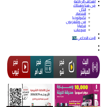
أهداف الرياضة
من هنا وهناك
الكل
اقتصاد
تكنولوجيا
فن وتلفزيون
قضايا
منوعات
فيديو
البث الاذاعي
FM
الوضع
المظلم