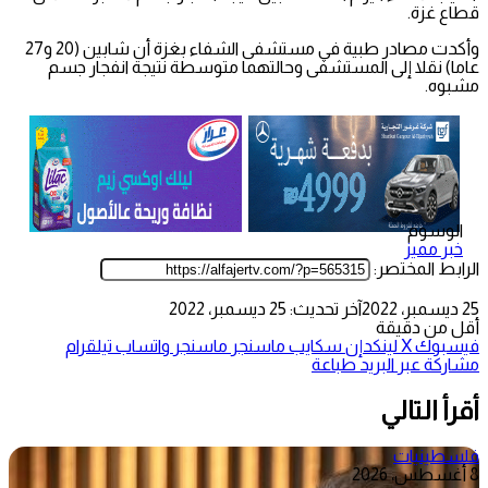
قطاع غزة.
وأكدت مصادر طبية في مستشفى الشفاء بغزة أن شابين (20 و27
عاما) نقلا إلى المستشفى وحالتهما متوسطة نتيجة انفجار جسم
مشبوه.
الوسوم
خبر مميز
الرابط المختصر:
25 ديسمبر، 2022
آخر تحديث: 25 ديسمبر، 2022
أقل من دقيقة
فيسبوك
‫X
لينكدإن
سكايب
ماسنجر
ماسنجر
واتساب
تيلقرام
مشاركة عبر البريد
طباعة
أقرأ التالي
فلسطينيات
8 أغسطس، 2026