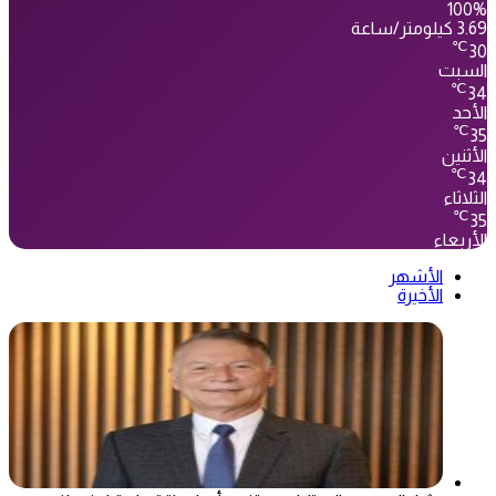
100%
3.69 كيلومتر/ساعة
℃
30
السبت
℃
34
الأحد
℃
35
الأثنين
℃
34
الثلاثاء
℃
35
الأربعاء
الأشهر
الأخيرة