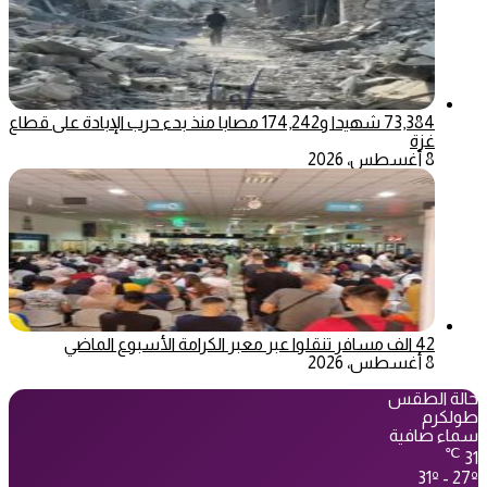
73,384 شهيدا و174,242 مصابا منذ بدء حرب الإبادة على قطاع
غزة
8 أغسطس، 2026
42 الف مسافر تنقلوا عبر معبر الكرامة الأسبوع الماضي
8 أغسطس، 2026
حالة الطقس
طولكرم
سماء صافية
℃
31
31º - 27º