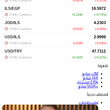
تابعونا
2M+
متابع
14K
متابع
835k
مشترك
+550K
متابع
المضاف حديثاً
فلسطينيات