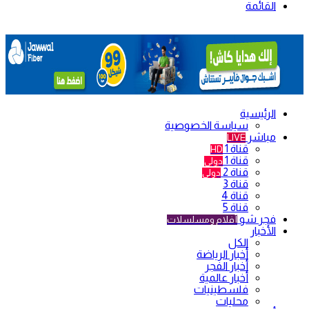
القائمة
الرئيسية
سياسة الخصوصية
مباشر
LIVE
قناة 1
HD
قناة 1
دولي
قناة 2
دولي
قناة 3
قناة 4
قناة 5
فجر شو
أفلام ومسلسلات
الأخبار
الكل
أخبار الرياضة
أخبار الفجر
أخبار عالمية
فلسطينيات
محليات