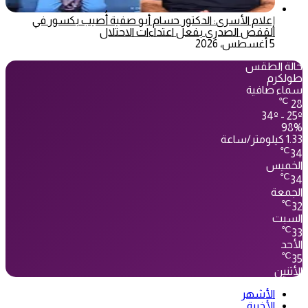
إعلام الأسرى: الدكتور حسام أبو صفية أُصيب بكسور في
القفص الصدري بفعل اعتداءات الاحتلال
5 أغسطس، 2026
حالة الطقس
طولكرم
سماء صافية
℃
28
34º - 25º
98%
1.33 كيلومتر/ساعة
℃
34
الخميس
℃
34
الجمعة
℃
32
السبت
℃
33
الأحد
℃
35
الأثنين
الأشهر
الأخيرة