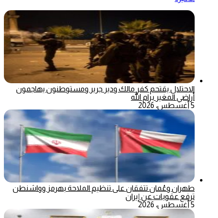
الاحتلال يقتحم كفر مالك ودير جرير ومستوطنون يهاجمون
أراضي المغير برام الله
5 أغسطس، 2026
طهران وعُمان تتفقان على تنظيم الملاحة بهرمز وواشنطن
ترفع عقوبات عن إيران
5 أغسطس، 2026