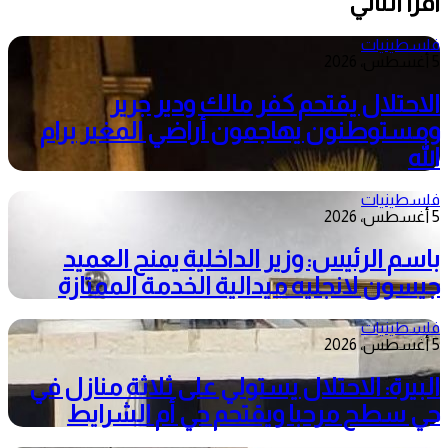
أقرأ التالي
فلسطينيات
5 أغسطس، 2026
الاحتلال يقتحم كفر مالك ودير جرير
ومستوطنون يهاجمون أراضي المغير برام
الله
فلسطينيات
5 أغسطس، 2026
باسم الرئيس: وزير الداخلية يمنح العميد
جيسون لانجليه ميدالية الخدمة الممتازة
فلسطينيات
5 أغسطس، 2026
البيرة: الاحتلال يستولي على ثلاثة منازل في
حي سطح مرحبا ويقتحم حي أم الشرايط