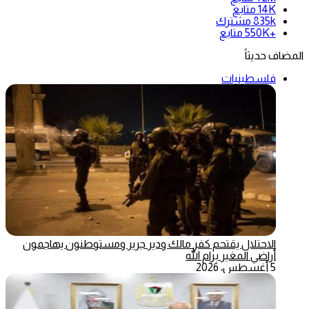
14K
متابع
835k
مشترك
+550K
متابع
المضاف حديثاً
فلسطينيات
الاحتلال يقتحم كفر مالك ودير جرير ومستوطنون يهاجمون
أراضي المغير برام الله
5 أغسطس، 2026