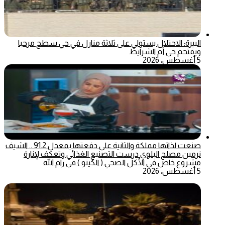
البيرة: الاحتلال يستولي على ثلاثة منازل في حي سطح مرحبا
ويقتحم حي أم الشرايط
5 أغسطس، 2026
صنعت لذاتها مملكة والثانية على دفعتها بمعدل 91.2 .. الشيف
نرمين مصلح البلوي درست التصنيع الغذائي وتعكف لإنارة
مشروع خاص في الأكل الصحي ( الكيتو ) في رام الله
5 أغسطس، 2026