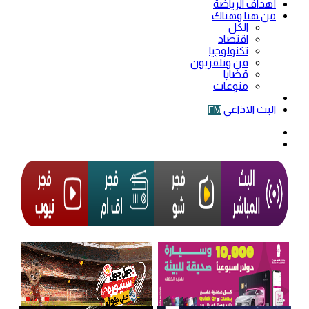
أهداف الرياضة
من هنا وهناك
الكل
اقتصاد
تكنولوجيا
فن وتلفزيون
قضايا
منوعات
فيديو
البث الاذاعي
FM
الوضع
المظلم