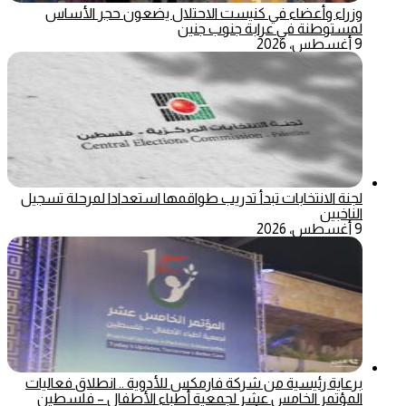
وزراء وأعضاء في كنيست الاحتلال يضعون حجر الأساس
لمستوطنة في عرابة جنوب جنين
9 أغسطس، 2026
لجنة الانتخابات تبدأ تدريب طواقمها استعدادا لمرحلة تسجيل
الناخبين
9 أغسطس، 2026
برعاية رئيسية من شركة فارمكس للأدوية .. انطلاق فعاليات
المؤتمر الخامس عشر لجمعية أطباء الأطفال – فلسطين