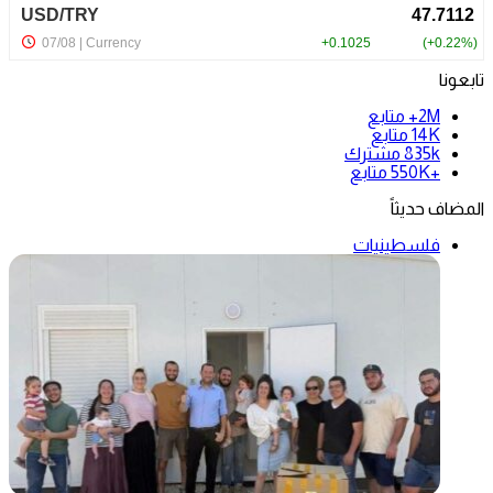
تابعونا
2M+
متابع
14K
متابع
835k
مشترك
+550K
متابع
المضاف حديثاً
فلسطينيات