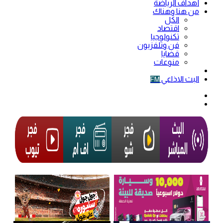
أهداف الرياضة
من هنا وهناك
الكل
اقتصاد
تكنولوجيا
فن وتلفزيون
قضايا
منوعات
فيديو
البث الاذاعي
FM
الوضع
المظلم