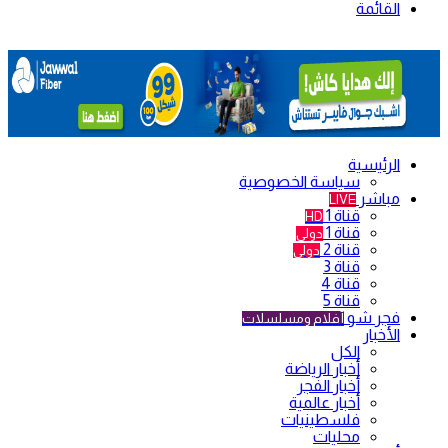
القائمة
الرئيسية
سياسة الخصوصية
مباشر
LIVE
قناة 1
HD
قناة 1
دولي
قناة 2
دولي
قناة 3
قناة 4
قناة 5
فجر شو
أفلام ومسلسلات
الأخبار
الكل
أخبار الرياضة
أخبار الفجر
أخبار عالمية
فلسطينيات
محليات