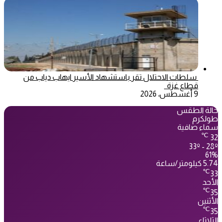
سلطات الاحتلال تقر باستشهاد الأسير ايهاب دياب من
قطاع غزة
9 أغسطس، 2026
حالة الطقس
طولكرم
سماء صافية
℃
32
33º - 28º
61%
5.74 كيلومتر/ساعة
℃
33
الأحد
℃
35
الأثنين
℃
35
الثلاثاء