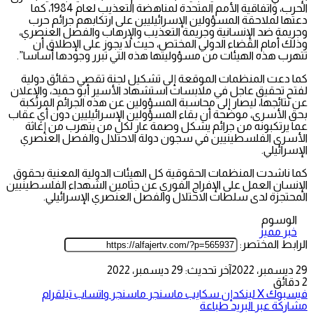
الحرب، واتفاقية الأمم المتحدة لمناهضة التعذيب لعام 1984، كما
دعتها لملاحقة المسؤولين الإسرائيليين على ارتكابهم جرائم حرب
وجريمة ضد الإنسانية وجريمة التعذيب والإرهاب والفصل العنصري،
وذلك أمام القضاء الدولي المختص، حيث لا يجوز على الإطلاق أن
تتهرب هذه الهيئات من مسؤوليتها هذه التي تبرر وجودها أساسا”.
كما دعت المنظمات الموقعة إلى تشكيل لجنة تقصي حقائق دولية
لفتح تحقيق عاجل في ملابسات استشهاد الأسير أبو حميد، والإعلان
عن نتائجها، ليصار إلى محاسبة المسؤولين عن هذه الجرائم المرتكبة
بحق الأسرى، موضحة أن بقاء المسؤولين الإسرائيليين دون أي عقاب
عما يرتكبونه من جرائم يشكل وصمة عار لكل من يتهرب من إغاثة
الأسرى الفلسطينيين في سجون دولة الاحتلال والفصل العنصري
الإسرائيلي.
كما ناشدت المنظمات الحقوقية كل الهيئات الدولية المعنية بحقوق
الإنسان العمل على الإفراج الفوري عن جثامين الشهداء الفلسطينيين
المحتجزة لدى سلطات الاحتلال والفصل العنصري الإسرائيلي.
الوسوم
خبر مميز
الرابط المختصر:
29 ديسمبر، 2022
آخر تحديث: 29 ديسمبر، 2022
2 دقائق
فيسبوك
‫X
لينكدإن
سكايب
ماسنجر
ماسنجر
واتساب
تيلقرام
مشاركة عبر البريد
طباعة