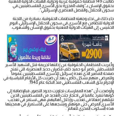
طالبت 149 منظمة حقوقية عربية ودولية، الهيئات الدولية المعنية
بحقوق الإنسان بـ”وقف المجزرة بحق الأسرى الفلسطينيين في
سجون الاحتلال والفصل العنصري الإسرائيلي”.
جاء ذلك في نداء وجهته المنظمات الحقوقية، بمبادرة من اللجنة
الدولية للتضامن مع الأسرى في سجون الاحتلال الإسرائيلي، اليوم
الخميس، إلى الهيئات الدولية المعنية بحقوق الإنسان والشعوب.
وأعربت المنظمات الحقوقية عن إدانتها لجريمة قتل الشهيد الأسير
الفلسطيني ناصر أبو حميد خلف قضبان حديد العنصرية، التي تفتح
صفحة المصير الذي تعده إسرائيل للأسرى الفلسطينيين عموما
وللمرضى منهم بشكل خاص، بعد أن ضربت كل الأرقام القياسية في
الإجرام بحق الشعب الفلسطيني منذ النكبة عام 1948.
وأوضحت أن “هذه الممارسات تجاوزت حدود التصور، فبالإضافة إلى
كونها تنفرد عالميا في احتجاز جثث العديد من الفلسطينيين الذين
تقتلهم إمعانا في تعذيب وإذلال أهاليهم، فهي تستمر في تعذيب
الأسرى المرضى حتى موتهم، ويشجعها على الاستمرار في همجيتها
هذه السكوت المخزي للعالم”.