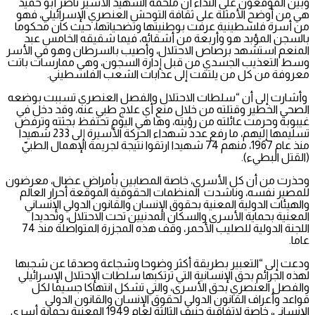
وبيّن الموقعون على النداء أن ملحمة الشهيد الأسير ناصر أبو حميد
هي من أوضح الأمثلة على ثقافة التوحش العنصري الإسرائيلي، فهو
من أسرة فلسطينية عرفت بوطنيتها وتضحياتها، حيث كان محكوما
بالسجن المؤبد هو وأربعة من أشقائه، فيما شقيقه الخامس عبد
المنعم استشهد برصاص الاحتلال، وأصيب بالسرطان وهو في الأسر
وسط التعذيب الجسدي من قبل إدارة السجون، وهي ممارسات باتت
معروفة من كل من يلتفت إلى عذابات الشعب الفلسطيني.
وأشارت إلى أن “سلطات الاحتلال والفصل العنصري تسببت بوضعه
الصحي الخطير وقتلته من خلال منع أي علاج طبي عنه، وقد دخل في
غيبوبة وحرمت عائلته من رؤيته، وها هي اليوم تحتفظ بجثته وترفض
تسليمها إليهم، ما رفع عدد شهداء الحركة الأسيرة إلى 233 شهيدا
منذ عام 1967، منهم 74 شهيدا ارتقوا نتيجة لجريمة الإهمال الطبيّ
(القتل البطيء).
وحذرت من أن كل الأسرى، خاصة المصابين بأمراض عضال، معرضون
للمصير نفسه، وناشدت المنظمات الحقوقية الموقعة أحرار العالم
والهيئات الدولية المعنية بحقوق الإنسان والقانون الدولي الإنساني
المعنية بحماية الأسرى والسكان المدنيين تحت الاحتلال، وتحديدا
اللجنة الدولية للصليب الأحمر، وقف هذه المجزرة المتواصلة منذ 74
عاما.
ودعت إلى “التعبير بطريقة أكثر وضوحا وشجاعة وصدقا عن شجبها
لهذه الجرائم بحق الإنسانية التي ترتكبها سلطات الإحتلال الإسرائيلي
والفصل العنصري بحق الأسرى، والتي تشكل انتهاكا جسيما لكل
قواعد وأعراف القانون الدولي لحقوق الإنسان والقانون الدولي
الإنساني، خاصة لاتفاقية جنيف الثالثة لعام 1949 المعنية بحماية أسرى