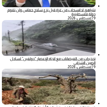
نتنياهو: لا انسحاب من غزة قبل نزع سلاح حماس ولن تقوم
دولة فلسطينية
9 أغسطس، 2026
تحذيرات من الفيضانات مع اتجاه الإعصار “دولفين” لساحل
الصين الشرقي
9 أغسطس، 2026