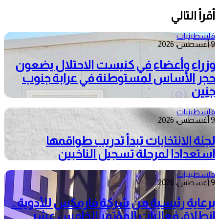
أقرأ التالي
فلسطينيات
9 أغسطس، 2026
وزراء وأعضاء في كنيست الاحتلال يضعون
حجر الأساس لمستوطنة في عرابة جنوب
جنين
فلسطينيات
9 أغسطس، 2026
لجنة الانتخابات تبدأ تدريب طواقمها
استعدادا لمرحلة تسجيل الناخبين
فلسطينيات
9 أغسطس، 2026
برعاية رئيسية من شركة فارمكس للأدوية ..
انطلاق فعاليات المؤتمر الخامس عشر