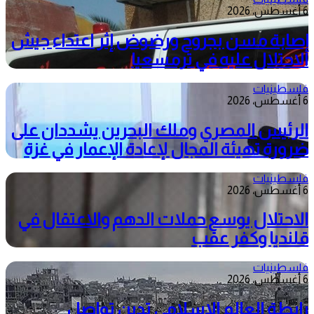
6 أغسطس، 2026
إصابة مسن بجروح ورضوض إثر اعتداء جيش
الاحتلال عليه في ترمسعيا
فلسطينيات
6 أغسطس، 2026
الرئيس المصري وملك البحرين يشددان على
ضرورة تهيئة المجال لإعادة الإعمار في غزة
فلسطينيات
6 أغسطس، 2026
الاحتلال يوسع حملات الدهم والاعتقال في
قلنديا وكفر عقب
فلسطينيات
6 أغسطس، 2026
رابطة العالم الإسلامي تدين تواصل