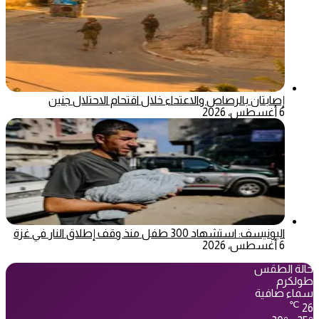
إصابتان بالرصاص والاعتداء خلال اقتحام الاحتلال جنين
6 أغسطس، 2026
اليونيسف: استشهاد 300 طفل منذ وقف إطلاق النار في غزة
6 أغسطس، 2026
حالة الطقس
طولكرم
سماء صافية
℃
26