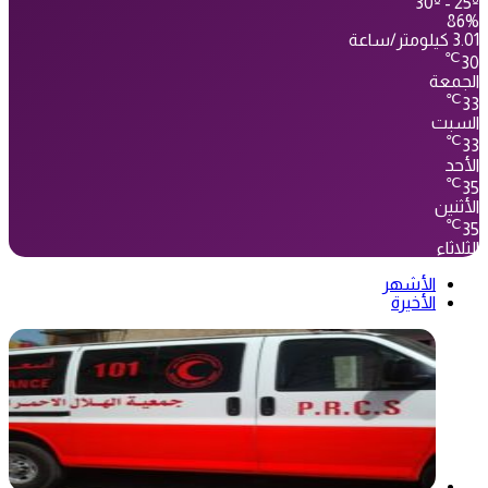
30º - 25º
86%
3.01 كيلومتر/ساعة
℃
30
الجمعة
℃
33
السبت
℃
33
الأحد
℃
35
الأثنين
℃
35
الثلاثاء
الأشهر
الأخيرة