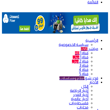
القائمة
الرئيسية
سياسة الخصوصية
مباشر
LIVE
قناة 1
HD
قناة 1
دولي
قناة 2
دولي
قناة 3
قناة 4
قناة 5
فجر شو
أفلام ومسلسلات
الأخبار
الكل
أخبار الرياضة
أخبار الفجر
أخبار عالمية
فلسطينيات
محليات