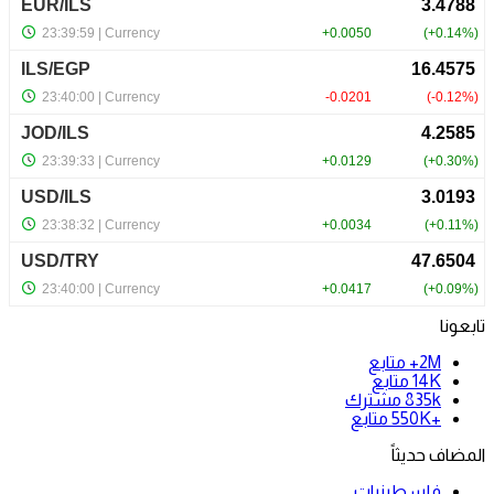
تابعونا
2M+
متابع
14K
متابع
835k
مشترك
+550K
متابع
المضاف حديثاً
فلسطينيات