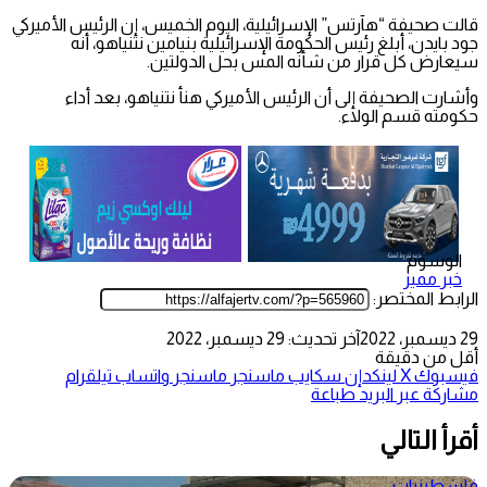
قالت صحيفة “هآرتس” الإسرائيلية، اليوم الخميس، إن الرئيس الأميركي
جود بايدن، أبلغ رئيس الحكومة الإسرائيلية بنيامين نتنياهو، أنه
سيعارض كل قرار من شأنه المس بحل الدولتين.
وأشارت الصحيفة إلى أن الرئيس الأميركي هنأ نتنياهو، بعد أداء
حكومته قسم الولاء.
الوسوم
خبر مميز
الرابط المختصر:
29 ديسمبر، 2022
آخر تحديث: 29 ديسمبر، 2022
أقل من دقيقة
فيسبوك
‫X
لينكدإن
سكايب
ماسنجر
ماسنجر
واتساب
تيلقرام
مشاركة عبر البريد
طباعة
أقرأ التالي
فلسطينيات