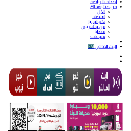
أهداف الرياضة
من هنا وهناك
الكل
اقتصاد
تكنولوجيا
فن وتلفزيون
قضايا
منوعات
فيديو
البث الاذاعي
FM
الوضع
المظلم