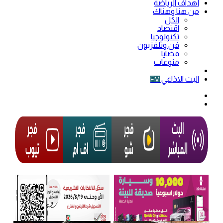
أهداف الرياضة
من هنا وهناك
الكل
اقتصاد
تكنولوجيا
فن وتلفزيون
قضايا
منوعات
فيديو
البث الاذاعي
FM
الوضع
المظلم