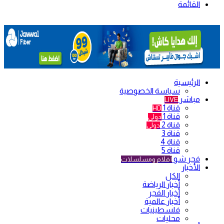
القائمة
الرئيسية
سياسة الخصوصية
مباشر
LIVE
قناة 1
HD
قناة 1
دولي
قناة 2
دولي
قناة 3
قناة 4
قناة 5
فجر شو
أفلام ومسلسلات
الأخبار
الكل
أخبار الرياضة
أخبار الفجر
أخبار عالمية
فلسطينيات
محليات