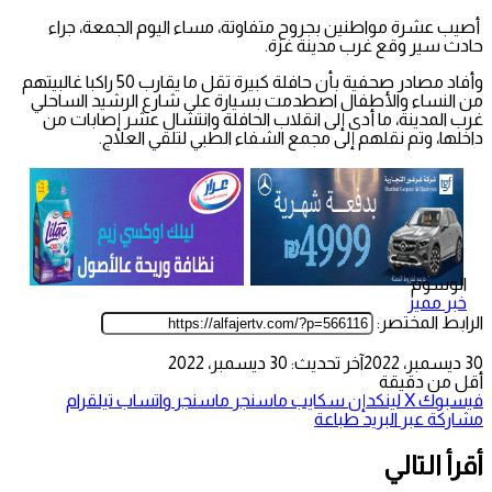
أصيب عشرة مواطنين بجروح متفاوتة، مساء اليوم الجمعة، جراء
حادث سير وقع غرب مدينة غزة.
وأفاد مصادر صحفية بأن حافلة كبيرة تقل ما يقارب 50 راكبا غالبيتهم
من النساء والأطفال اصطدمت بسيارة على شارع الرشيد الساحلي
غرب المدينة، ما أدى إلى انقلاب الحافلة وانتشال عشر إصابات من
داخلها، وتم نقلهم إلى مجمع الشفاء الطبي لتلقي العلاج.
الوسوم
خبر مميز
الرابط المختصر:
30 ديسمبر، 2022
آخر تحديث: 30 ديسمبر، 2022
أقل من دقيقة
فيسبوك
‫X
لينكدإن
سكايب
ماسنجر
ماسنجر
واتساب
تيلقرام
مشاركة عبر البريد
طباعة
أقرأ التالي