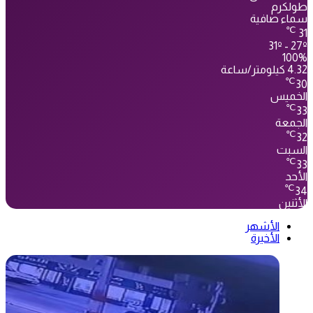
طولكرم
سماء صافية
℃
31
31º - 27º
100%
4.32 كيلومتر/ساعة
℃
30
الخميس
℃
33
الجمعة
℃
32
السبت
℃
33
الأحد
℃
34
الأثنين
الأشهر
الأخيرة