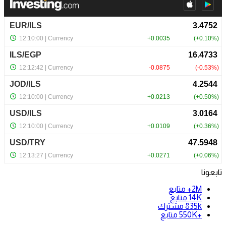
تابعونا
2M+
متابع
14K
متابع
835k
مشترك
+550K
متابع