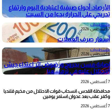
الأرصاد: أجواء صيفية اعتيادية اليوم وارتفاع
تدريجي على الحرارة بدءا من السبت
فلسطينيات
7 أغسطس، 2026
أسعار صرف العملات
فلسطينيات
6 أغسطس، 2026
إصابة مسن بجروح ورضوض إثر اعتداء جيش
الاحتلال عليه في ترمسعيا
7 أغسطس، 2026
محافظة القدس: انسحاب قوات الاحتلال من مخيم قلنديا
وكفر عقب بعد عدوان استمر يومين
7 أغسطس، 2026