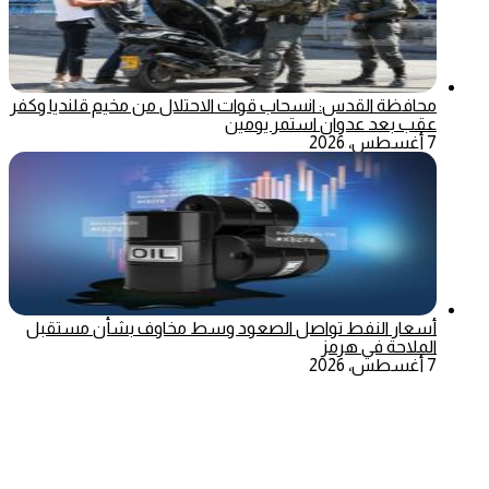
محافظة القدس: انسحاب قوات الاحتلال من مخيم قلنديا وكفر
عقب بعد عدوان استمر يومين
7 أغسطس، 2026
أسعار النفط تواصل الصعود وسط مخاوف بشأن مستقبل
الملاحة في هرمز
7 أغسطس، 2026
‫X
تيلقرام
ماسنجر
ماسنجر
واتساب
فيسبوك