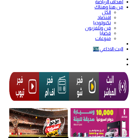
أهداف الرياضة
من هنا وهناك
الكل
اقتصاد
تكنولوجيا
فن وتلفزيون
قضايا
منوعات
فيديو
البث الاذاعي
FM
الوضع
المظلم