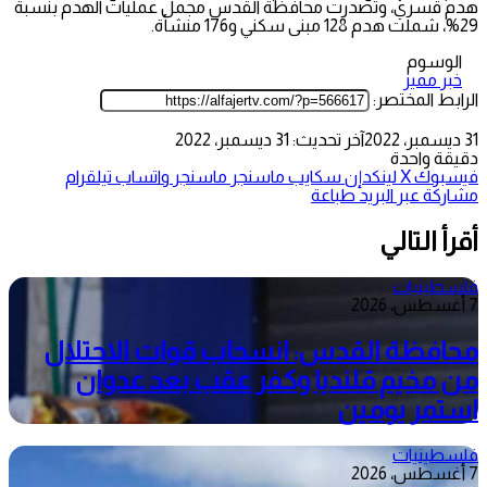
هدم قسري، وتصدرت محافظة القدس مجمل عمليات الهدم بنسبة
29%، شملت هدم 128 مبنى سكني و176 منشأة.
الوسوم
خبر مميز
الرابط المختصر:
31 ديسمبر، 2022
آخر تحديث: 31 ديسمبر، 2022
دقيقة واحدة
فيسبوك
‫X
لينكدإن
سكايب
ماسنجر
ماسنجر
واتساب
تيلقرام
مشاركة عبر البريد
طباعة
أقرأ التالي
فلسطينيات
7 أغسطس، 2026
محافظة القدس: انسحاب قوات الاحتلال
من مخيم قلنديا وكفر عقب بعد عدوان
استمر يومين
فلسطينيات
7 أغسطس، 2026