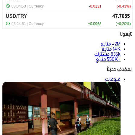
تابعونا
2M+
متابع
14K
متابع
835k
مشترك
+550K
متابع
المضاف حديثاً
منوعات