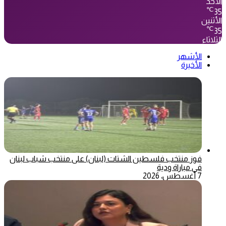
الأحد
℃
35
الأثنين
℃
35
الثلاثاء
الأشهر
الأخيرة
فوز منتخب فلسطين الشتات (لبنان) على منتخب شباب لبنان
في مباراة ودية
7 أغسطس، 2026