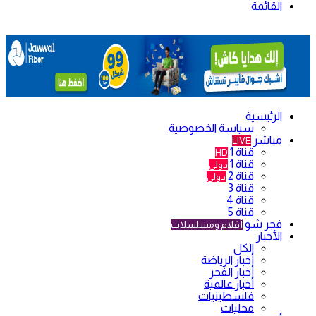
القائمة
الرئيسية
سياسة الخصوصية
مباشر
LIVE
قناة 1
HD
قناة 1
دولي
قناة 2
دولي
قناة 3
قناة 4
قناة 5
فجر شو
أفلام ومسلسلات
الأخبار
الكل
أخبار الرياضة
أخبار الفجر
أخبار عالمية
فلسطينيات
محليات