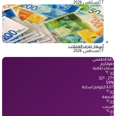
7 أغسطس، 2026
أسعار صرف العملات
7 أغسطس، 2026
حالة الطقس
طولكرم
سماء صافية
℃
32
32º - 27º
59%
6.07 كيلومتر/ساعة
℃
32
الجمعة
℃
33
السبت
℃
33