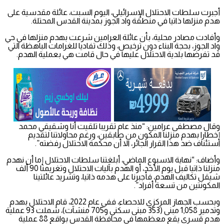
أجبرت سلطات الاحتلال الإسرائيلي، اليوم السبت، عائلة مقدسية على
هدم منزلها ذاتيا في منطقة واد الجوز بمدينة القدس المحتلة.
وأفادت مصادر محلية، بأن عائلة العرامين شرعت بهدم منزلها في حي
واد الجوز، بحجة البناء دون ترخيص، وذلك تفاديا للغرامات الباهظة التي
قد تفرضها بلدية الاحتلال عليها في حال قامت هي بعملية الهدم.
وقال مصطفى عرامين: “منذ عام تقريبا تلقيت أنا وشقيقي محمد
إخطارا بهدم منزلنا المكون من طابقين، ورغم محاولاتنا لتقديم
استئناف ضد هذا القرار الجائر، الا أن محكمة الاحتلال رفضته”.
وأضاف: “نهاية الاسبوع الماضي، أبلغتنا سلطات الاحتلال إما أن نهدم
منزلنا ذاتيا قبل يوم الأحد، أو الهدم بآليات الاحتلال وتغريمنا 90 ألف
شيقل تكاليف الهدم، فأجبرنا على هدمه ذاتيا، وتشريد عائلتينا
المكونتين من تسعة أفراد”.
وبحسب الجهاز المركزي للاحصاء، ففي عام 2022، قام الاحتلال بهدم
وتدمير 1,058 مبنى (353 مبنى سكني و705 منشآت)، شملت 93 عملية
هدم قسري يقع معظمها في محافظة القدس بواقع 88 عملية