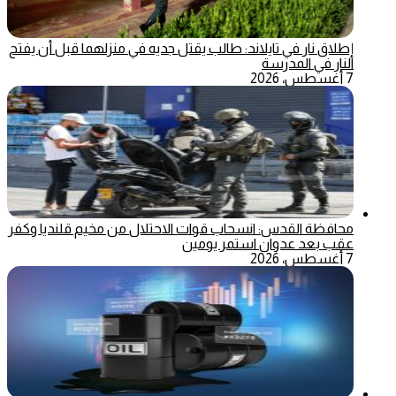
إطلاق نار في تايلاند: طالب يقتل جديه في منزلهما قبل أن يفتح
النار في المدرسة
7 أغسطس، 2026
محافظة القدس: انسحاب قوات الاحتلال من مخيم قلنديا وكفر
عقب بعد عدوان استمر يومين
7 أغسطس، 2026