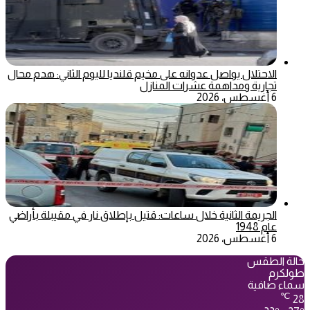
الاحتلال يواصل عدوانه على مخيم قلنديا لليوم الثاني: هدم محال
تجارية ومداهمة عشرات المنازل
6 أغسطس، 2026
الجريمة الثانية خلال ساعات: قتيل بإطلاق نار في مقيبلة بأراضي
عام 1948
6 أغسطس، 2026
حالة الطقس
طولكرم
سماء صافية
℃
28