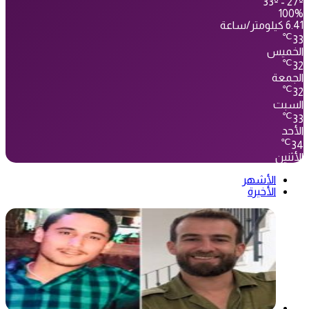
33º - 27º
100%
6.41 كيلومتر/ساعة
℃
33
الخميس
℃
32
الجمعة
℃
32
السبت
℃
33
الأحد
℃
34
الأثنين
الأشهر
الأخيرة