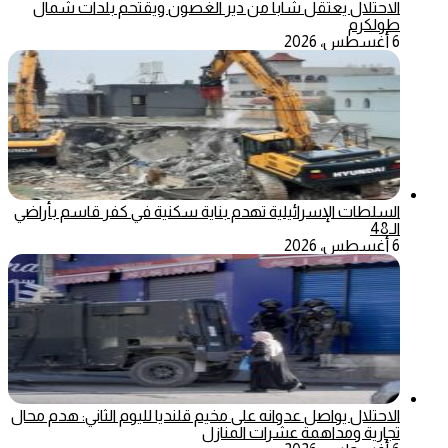
الاحتلال يعتقل شابا من دير الغصون ويقتحم بلدات شمال
طولكرم
6 أغسطس، 2026
السلطات الإسرائيلية تهدم بناية سكنية في كفر قاسم بأراضي
الـ48
6 أغسطس، 2026
الاحتلال يواصل عدوانه على مخيم قلنديا لليوم الثاني: هدم محال
تجارية ومداهمة عشرات المنازل