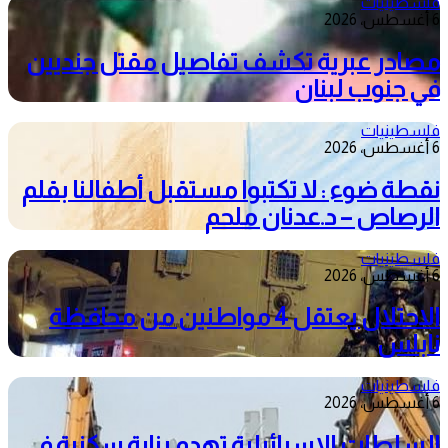
فلسطينيات
6 أغسطس، 2026
مصادر عبرية تكشف تفاصيل مقتل جنديين
في جنوب لبنان
فلسطينيات
6 أغسطس، 2026
نقطة ضوء : لا تكتبوا مستقبل أطفالنا بقلم
الرصاص – د.عدنان ملحم
فلسطينيات
6 أغسطس، 2026
الاحتلال يعتقل 4 مواطنين من محافظة
نابلس
فلسطينيات
6 أغسطس، 2026
السلطات الإسرائيلية تهدم بناية سكنية في