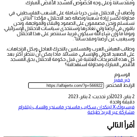
ومقدساتنا، وعلى وجه الخصوص المسجد الأقصى المبارك.
وأضاف أن الاحتلال يشن حربا شاملة على الشعب الفلسطيني، في
محاولة لكسر إرادة شعبنا ونضاله ضد الاحتلال، مؤكدا “أننا لن
نستسلم ونحن مصممون على الصمود والبقاء والمواجهة، ونحن
باقون في أرضنا ولن نغادرها وسنتحدى سياسات الاحتلال الإسرائيلي،
ويوما ما وإن شاء الله سيكون قريبا، سننتصر على هذا الاحتلال
وسيغيب عن أرضنا ومقدساتنا”.
وطالب الهباش العرب والمسلمين بالتحرك العاجل وبكل الاتجاهات،
على الصعيد الدولي والإنساني، متسائلا: ماذا يمكن أن ننتظر أكثر بعد
كل هذه التصريحات العلنية من قبل حكومة الاحتلال بحق المسجد
الأقصى المبارك ومحاولة استهدافه؟
الوسوم
خبر مميز
الرابط المختصر:
2 يناير، 2023
آخر تحديث: 2 يناير، 2023
دقيقة واحدة
فيسبوك
‫X
لينكدإن
سكايب
ماسنجر
ماسنجر
واتساب
تيلقرام
مشاركة عبر البريد
طباعة
أقرأ التالي