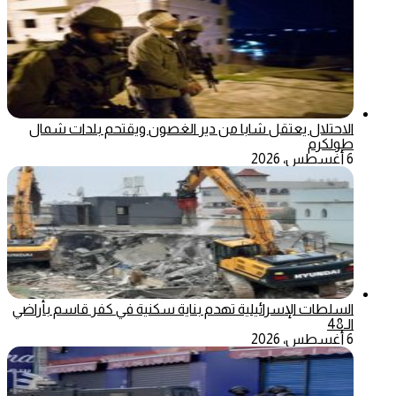
الاحتلال يعتقل شابا من دير الغصون ويقتحم بلدات شمال
طولكرم
6 أغسطس، 2026
السلطات الإسرائيلية تهدم بناية سكنية في كفر قاسم بأراضي
الـ48
6 أغسطس، 2026