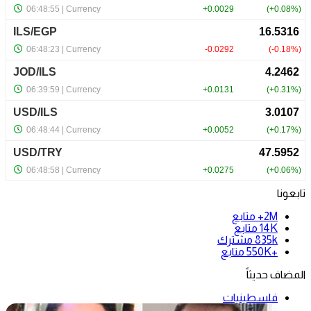
تابعونا
2M+
متابع
14K
متابع
835k
مشترك
+550K
متابع
المضاف حديثاً
فلسطينيات