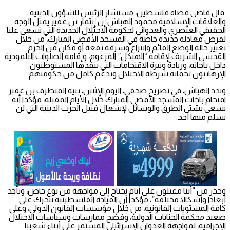
قال قاضي قضاة فلسطين، مستشار الرئيس للشؤون الدينية
والعلاقات الإسلامية محمود الهباش إن إيتمار بن غفير يمثل الوجه
الحقيقي العنصري والعدواني لحكومة الاحتلال الجديدة التي تسعى علنا
لفرض معادلة جديدة خاصة في المسجد الأقصى المبارك، من خلال
تغيير حالة الوضع القائم وانتزاع وسرقة بقعة أو مكان من الحرم
القدسي الشريف لإقامة “الهيكل” المزعوم، وإقامة الصلوات التلمودية
داخل باحاته، وزيادة وتيرة الاقتحامات التي ينفذها المستوطنون
الإرهابيون بحماية شرطة الاحتلال وبدعم كامل من حكومتهم.
وندد الهباش، في تصريح صحفي، اليوم الإثنين، بنية المتطرف بن غفير
اقتحام باحات المسجد الأقصى المبارك خلال الأيام المقبلة، مؤكدا أنه
يسعى بشتى الطرق والوسائل لإشعال فتيل الحرب الدينية التي لن
يسلم منها أحد.
وحذر من “أننا مقبلون على أيام تحتاج إلى مواجهة من نوع خاص، وتأخذ
أبعادا وأشكالا مختلفة”، مؤكدا أن القيادة الفلسطينية تتحرك على
كافة المستويات القانونية، من خلال مؤسسات القانون الدولي، وعلى
صعيد محكمة الجنايات الدولية، وفضح ممارسات وسياسات الاحتلال
الإجرامية، لمواجهة العدوان الإسرائيلي المستمر على أبناء شعبنا