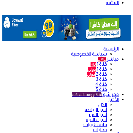
القائمة
الرئيسية
سياسة الخصوصية
مباشر
LIVE
قناة 1
HD
قناة 1
دولي
قناة 2
دولي
قناة 3
قناة 4
قناة 5
فجر شو
أفلام ومسلسلات
الأخبار
الكل
أخبار الرياضة
أخبار الفجر
أخبار عالمية
فلسطينيات
محليات