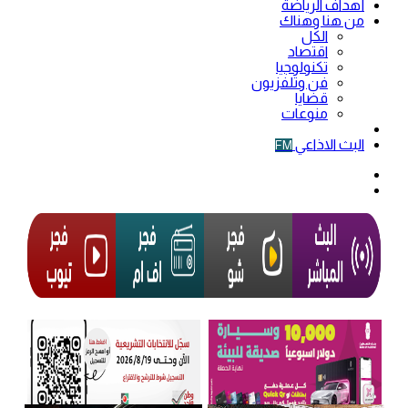
أهداف الرياضة
من هنا وهناك
الكل
اقتصاد
تكنولوجيا
فن وتلفزيون
قضايا
منوعات
فيديو
البث الاذاعي
FM
الوضع
المظلم