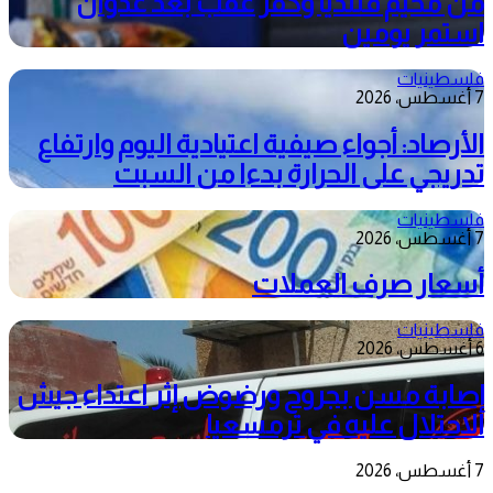
من مخيم قلنديا وكفر عقب بعد عدوان
استمر يومين
فلسطينيات
7 أغسطس، 2026
الأرصاد: أجواء صيفية اعتيادية اليوم وارتفاع
تدريجي على الحرارة بدءا من السبت
فلسطينيات
7 أغسطس، 2026
أسعار صرف العملات
فلسطينيات
6 أغسطس، 2026
إصابة مسن بجروح ورضوض إثر اعتداء جيش
الاحتلال عليه في ترمسعيا
7 أغسطس، 2026