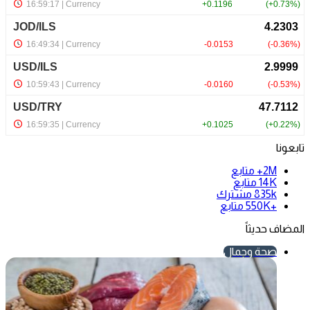
تابعونا
2M+
متابع
14K
متابع
835k
مشترك
+550K
متابع
المضاف حديثاً
صحة وجمال