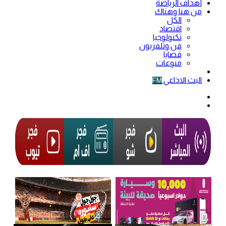
أهداف الرياضة
من هنا وهناك
الكل
اقتصاد
تكنولوجيا
فن وتلفزيون
قضايا
منوعات
فيديو
البث الاذاعي
FM
الوضع
المظلم