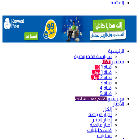
القائمة
الرئيسية
سياسة الخصوصية
مباشر
LIVE
قناة 1
HD
قناة 1
دولي
قناة 2
دولي
قناة 3
قناة 4
قناة 5
فجر شو
أفلام ومسلسلات
الأخبار
الكل
أخبار الرياضة
أخبار الفجر
أخبار عالمية
فلسطينيات
محليات