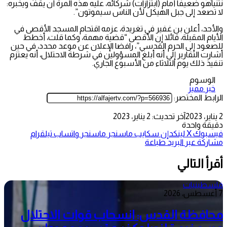
نتنياهو ضعيفًا أمام (ابتزازات) شركائه، عليه هذه المرة أن يقف ويخبره:
لا تصعد إلى جبل الهيكل لأن الناس سيموتون”.
والأحد، أعلن بن غفير في تغريدة، عزمه اقتحام المسجد الأقصى في
الأيام المقبلة، قائلا إن الأقصى “قضية مهمة، وكما قلت، أخطط
للصعود إلى الحرم القدسي”، رافضا الإعلان عن موعد محدد، في حين
أشارت التقارير إلى أنه أبلغ المسؤولين في شرطة الاحتلال، أنه يعتزم
تنفيذ ذلك يوم الثلاثاء من الأسبوع الجاري.
الوسوم
خبر مميز
الرابط المختصر:
2 يناير، 2023
آخر تحديث: 2 يناير، 2023
دقيقة واحدة
فيسبوك
‫X
لينكدإن
سكايب
ماسنجر
ماسنجر
واتساب
تيلقرام
مشاركة عبر البريد
طباعة
أقرأ التالي
فلسطينيات
7 أغسطس، 2026
محافظة القدس: انسحاب قوات الاحتلال