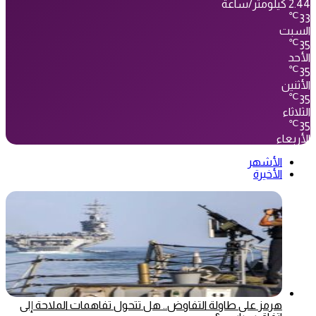
2.44 كيلومتر/ساعة
℃
33
السبت
℃
35
الأحد
℃
35
الأثنين
℃
35
الثلاثاء
℃
35
الأربعاء
الأشهر
الأخيرة
هرمز على طاولة التفاوض.. هل تتحول تفاهمات الملاحة إلى