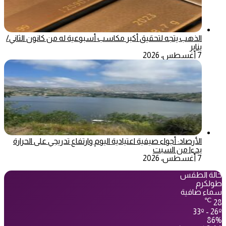
الذهب يتجه لتحقيق أكبر مكاسب أسبوعية له من كانون الثاني/
يناير
7 أغسطس، 2026
الأرصاد: أجواء صيفية اعتيادية اليوم وارتفاع تدريجي على الحرارة
بدءا من السبت
7 أغسطس، 2026
حالة الطقس
طولكرم
سماء صافية
℃
28
33º - 26º
86%