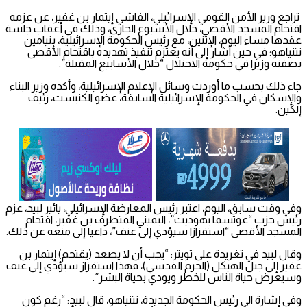
تراجع وزير الأمن القومي الإسرائيلي، الفاشي إيتمار بن غفير، عن عزمه
اقتحام المسجد الأقصى، خلال الأسبوع الجاري، وذلك في أعقاب جلسة
عقدها مساء اليوم، الإثنين، مع رئيس الحكومة الإسرائيلية، بنيامين
نتنياهو؛ في حين أشار إلى أنه يعتزم تنفيذ تهديده باقتحام الأقصى
بصفته وزيرا في حكومة الاحتلال “خلال الأسابيع المقبلة”.
جاء ذلك بحسب ما أوردت وسائل الإعلام الإسرائيلية، وأكده وزير البناء
والإسكان في الحكومة الإسرائيلية السابقة، عضو الكنيست، زئيف
إلكين.
وفي وقت سابق، اليوم، اعتبر رئيس المعارضة الإسرائيلي، يائير لبيد، عزم
رئيس حزب “عوتسما يهوديت”، اليميني المتطرف بن غفير، اقتحام
المسجد الأقصى “استفزازا سيؤدي إلى عنف”، داعيا إلى منعه عن ذلك.
وقال لبيد في تغريدة على تويتر: “يجب أن لا يصعد (يقتحم) إيتمار بن
غفير إلى جبل الهيكل (الحرم القدسي)، فهذا استفزاز سيؤدي إلى عنف
وسيعرض حياة الناس للخطر ويودي بحياة البشر”.
وفي إشارة الى رئيس الحكومة الجديدة، نتنياهو، قال لبيد: “رغم كون