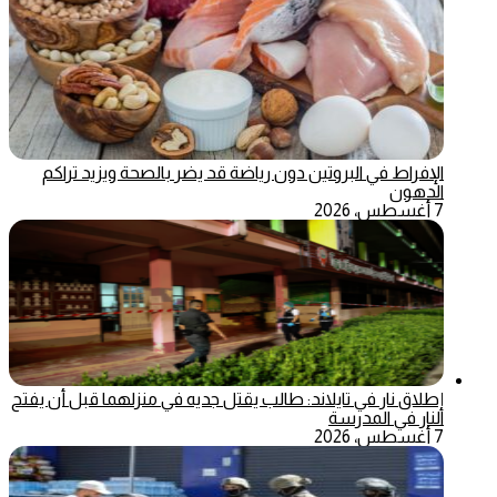
الإفراط في البروتين دون رياضة قد يضر بالصحة ويزيد تراكم
الدهون
7 أغسطس، 2026
إطلاق نار في تايلاند: طالب يقتل جديه في منزلهما قبل أن يفتح
النار في المدرسة
7 أغسطس، 2026