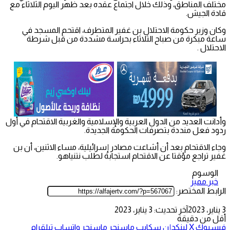
مختلف المناطق، وذلك خلال اجتماع عقده بعد ظهر اليوم الثلاثاء مع
قادة الجيش.
وكان وزير حكومة الاحتلال بن غفير المتطرف، اقتحم المسجد في
ساعة مبكرة من صباح الثلاثاء بحراسة مشددة من قبل شرطة
الاحتلال .
وأدانت العديد من الدول العربية والإسلامية والغربية الاقتحام في أول
ردود فعل منددة بتصرفات الحكومة الجديدة.
وجاء الاقتحام بعد أن أشاعت مصادر إسرائيلية، مساء الاثنين، أن بن
غفير تراجع مؤقتا عن الاقتحام استجابة لطلب نتنياهو.
الوسوم
خبر مميز
الرابط المختصر:
3 يناير، 2023
آخر تحديث: 3 يناير، 2023
أقل من دقيقة
فيسبوك
‫X
لينكدإن
سكايب
ماسنجر
ماسنجر
واتساب
تيلقرام