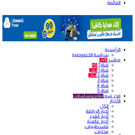
القائمة
الرئيسية
سياسة الخصوصية
مباشر
LIVE
قناة 1
HD
قناة 1
دولي
قناة 2
دولي
قناة 3
قناة 4
قناة 5
فجر شو
أفلام ومسلسلات
الأخبار
الكل
أخبار الرياضة
أخبار الفجر
أخبار عالمية
فلسطينيات
محليات