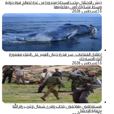
جيش الاحتلال يبحث انسحابا محدودا من غزة لصالح قوة دولية
وسط تشكيك أمني بفاعليتها
8 أغسطس، 2026
إطلاق الفقاعات.. سر قدرة حيتان العنبر على البقاء مغمورة
أثناء الاسترخاء
8 أغسطس، 2026
مستوطنون يهاجمون بلدات وقرى شمال وغرب رام الله
بحماية الاحتلال