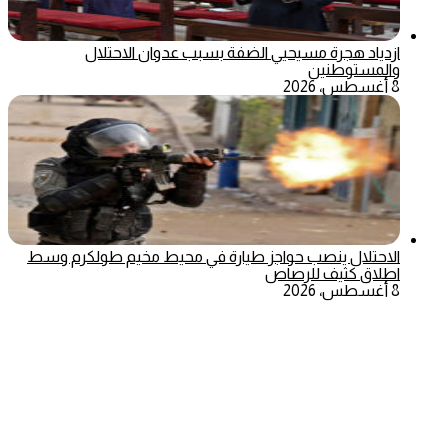
ازدياد هجرة مسيحيي الضفة بسبب عدوان الاحتلال
والمستوطنين
8 أغسطس، 2026
الاحتلال ينصب حواجز طيارة في محيط مخيم طولكرم وسط
اطلاق كثيف للرصاص
8 أغسطس، 2026
‫X
تيلقرام
ماسنجر
ماسنجر
واتساب
فيسبوك