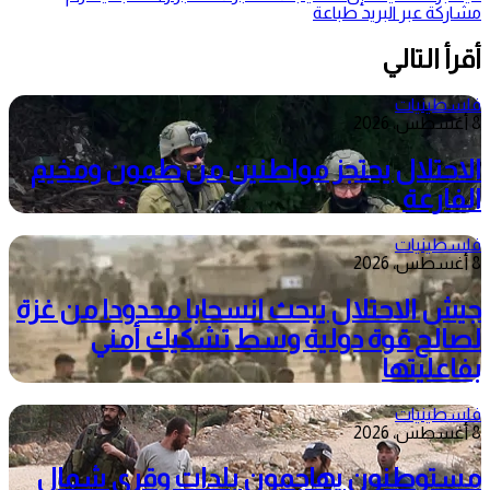
مشاركة عبر البريد
طباعة
أقرأ التالي
فلسطينيات
8 أغسطس، 2026
الاحتلال يحتجز مواطنين من طمون ومخيم
الفارعة
فلسطينيات
8 أغسطس، 2026
جيش الاحتلال يبحث انسحابا محدودا من غزة
لصالح قوة دولية وسط تشكيك أمني
بفاعليتها
فلسطينيات
8 أغسطس، 2026
مستوطنون يهاجمون بلدات وقرى شمال