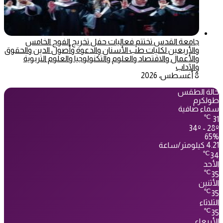
جامعة القدس تختتم فعاليات حفل تخريج الفوج الخامس
والأربعين لكليات طب الأسنان والدعوة وأصول الدين والحقوق
والأعمال والاقتصاد والعلوم والتكنولوجيا والعلوم التربوية
والآداب
8 أغسطس، 2026
حالة الطقس
طولكرم
سماء صافية
℃
31
34º - 28º
65%
4.21 كيلومتر/ساعة
℃
34
الأحد
℃
35
الأثنين
℃
35
الثلاثاء
℃
35
الأربعاء