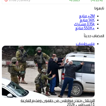
تابعونا
2M+
متابع
14K
متابع
835k
مشترك
+550K
متابع
المضاف حديثاً
فلسطينيات
الاحتلال يحتجز مواطنين من طمون ومخيم الفارعة
8 أغسطس، 2026