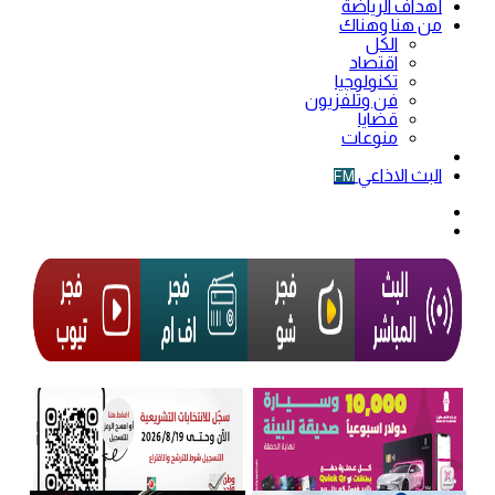
أهداف الرياضة
من هنا وهناك
الكل
اقتصاد
تكنولوجيا
فن وتلفزيون
قضايا
منوعات
فيديو
البث الاذاعي
FM
الوضع
المظلم