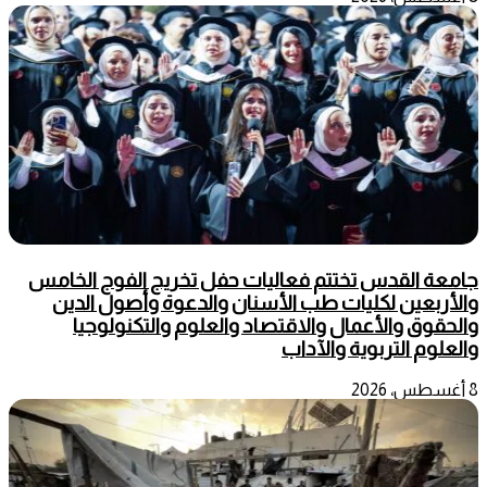
جامعة القدس تختتم فعاليات حفل تخريج الفوج الخامس
والأربعين لكليات طب الأسنان والدعوة وأصول الدين
والحقوق والأعمال والاقتصاد والعلوم والتكنولوجيا
والعلوم التربوية والآداب
8 أغسطس، 2026