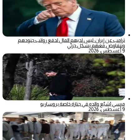
ترامب عن إيران: ليس لديهم المال لدفع رواتب جنودهم
ونتفاوض معهم بشكل جزئي
9 أغسطس، 2026
ميسي يُشيّع والده في جنازة خاصة بروساريو
9 أغسطس، 2026