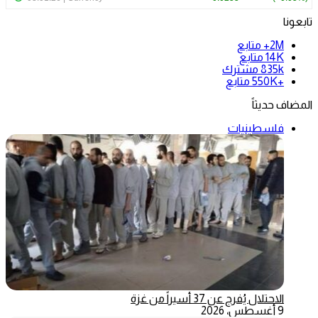
تابعونا
2M+
متابع
14K
متابع
835k
مشترك
+550K
متابع
المضاف حديثاً
فلسطينيات
الاحتلال يُفرج عن 37 أسيراً من غزة
9 أغسطس، 2026