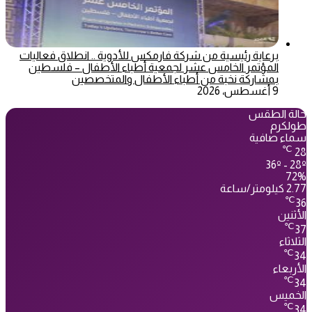
برعاية رئيسية من شركة فارمكس للأدوية .. انطلاق فعاليات
المؤتمر الخامس عشر لجمعية أطباء الأطفال – فلسطين
بمشاركة نخبة من أطباء الأطفال والمتخصصين
9 أغسطس، 2026
حالة الطقس
طولكرم
سماء صافية
℃
28
36º - 28º
72%
2.77 كيلومتر/ساعة
℃
36
الأثنين
℃
37
الثلاثاء
℃
34
الأربعاء
℃
34
الخميس
℃
34