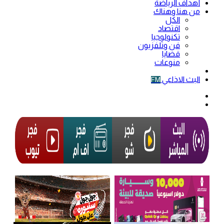
أهداف الرياضة
من هنا وهناك
الكل
اقتصاد
تكنولوجيا
فن وتلفزيون
قضايا
منوعات
فيديو
البث الاذاعي
FM
الوضع
المظلم