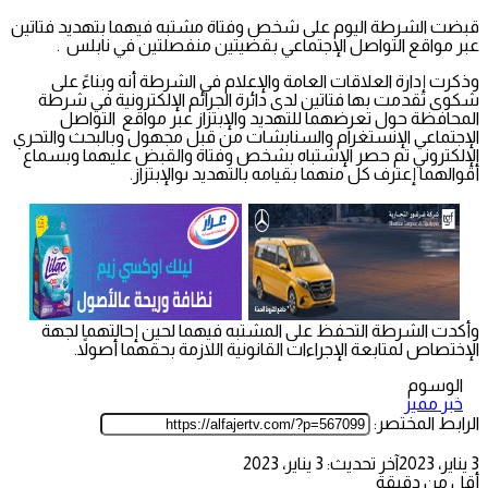
قبضت الشرطة اليوم على شخص وفتاة مشتبه فيهما بتهديد فتاتين
عبر مواقع التواصل الإجتماعي بقضيتين منفصلتين في نابلس .
وذكرت إدارة العلاقات العامة والإعلام في الشرطة أنه وبناءً على
شكوى تقدمت بها فتاتين لدى دائرة الجرائم الإلكترونية في شرطة
المحافظة حول تعرضهما للتهديد والإبتزاز عبر مواقع التواصل
الإجتماعي الإنستغرام والسنابشات من قبل مجهول وبالبحث والتحري
الإلكتروني تم حصر الإشتباه بشخص وفتاة والقبض عليهما وبسماع
أقوالهما إعترف كل منهما بقيامه بالتهديد ىوالإبتزاز.
وأكدت الشرطة التحفظ على المشتبه فيهما لحين إحالتهما لجهة
الإختصاص لمتابعة الإجراءات القانونية اللازمة بحقهما أصولاً.
الوسوم
خبر مميز
الرابط المختصر:
3 يناير، 2023
آخر تحديث: 3 يناير، 2023
أقل من دقيقة