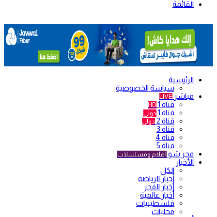
القائمة
الرئيسية
سياسة الخصوصية
مباشر
LIVE
قناة 1
HD
قناة 1
دولي
قناة 2
دولي
قناة 3
قناة 4
قناة 5
فجر شو
أفلام ومسلسلات
الأخبار
الكل
أخبار الرياضة
أخبار الفجر
أخبار عالمية
فلسطينيات
محليات