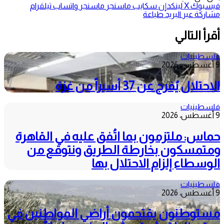
فيسبوك
‫X
لينكدإن
سكايب
ماسنجر
ماسنجر
واتساب
تيلقرام
مشاركة عبر البريد
طباعة
أقرأ التالي
فلسطينيات
9 أغسطس، 2026
الاحتلال يُفرج عن 37 أسيراً من غزة
فلسطينيات
9 أغسطس، 2026
حماس: ملتزمون بما اتُفق عليه في القاهرة
ومتمسكون بخارطة الطريق ونتوقع من
الوسطاء إلزام الاحتلال بها
فلسطينيات
9 أغسطس، 2026
مستوطنون يقتحمون أراضي المواطنين في