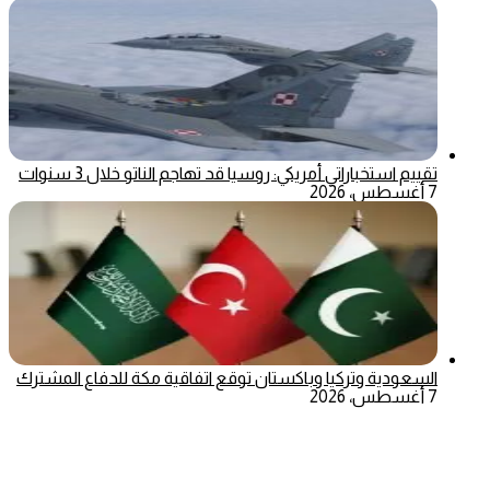
تقييم استخباراتي أمريكي: روسيا قد تهاجم الناتو خلال 3 سنوات
7 أغسطس، 2026
السعودية وتركيا وباكستان توقع اتفاقية مكة للدفاع المشترك
7 أغسطس، 2026
‫X
تيلقرام
ماسنجر
ماسنجر
واتساب
فيسبوك