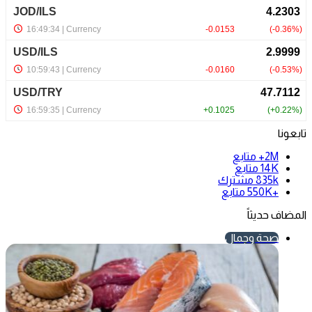
تابعونا
2M+
متابع
14K
متابع
835k
مشترك
+550K
متابع
المضاف حديثاً
صحة وجمال