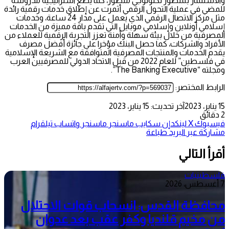
والاستثمار بمنظور تكنولوجي متطور، كما يضع استراتيجيةً مدروسةً
للمضي في عملية التحول الرقمي أثمرت عن إطلاق خدمات رقمية رائدة
مثل مركز الاتصال الرقمي الذي يعمل على مدار 24 ساعة، وخدمات
إسلامي أونلاين وإسلامي موبايل التي تقدم باقة مميزة من الخدمات
المصرفية من خلال بيئة سهلة وآمنة تعزز التجربة الرقمية للعملاء من
الأفراد والشركات، كما حصل البنك مؤخرا على جائزة أفضل مصرف
يقدم الخدمات والمنتجات المصرفية المتوافقة مع الشريعة الإسلامية
في فلسطين” للعام 2022 من قبل الاتحاد الدولي للمصرفيين العرب
ومجلته “The Banking Executive”.
الرابط المختصر:
15 يناير، 2023
آخر تحديث: 15 يناير، 2023
2 دقائق
فيسبوك
‫X
لينكدإن
سكايب
ماسنجر
ماسنجر
واتساب
تيلقرام
مشاركة عبر البريد
طباعة
أقرأ التالي
فلسطينيات
7 أغسطس، 2026
محافظة القدس: انسحاب قوات الاحتلال
من مخيم قلنديا وكفر عقب بعد عدوان