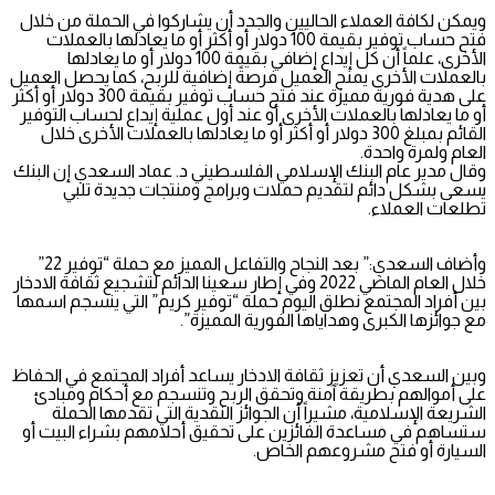
ويمكن لكافة العملاء الحاليين والجدد أن يشاركوا في الحملة من خلال
فتح حساب توفير بقيمة 100 دولار أو أكثر أو ما يعادلها بالعملات
الأخرى، علماً أن كل إيداع إضافي بقيمة 100 دولار أو ما يعادلها
بالعملات الأخرى يمنح العميل فرصةً إضافية للربح، كما يحصل العميل
على هدية فورية مميزة عند فتح حساب توفير بقيمة 300 دولار أو أكثر
أو ما يعادلها بالعملات الأخرى أو عند أول عملية إيداع لحساب التوفير
القائم بمبلغ 300 دولار أو أكثر أو ما يعادلها بالعملات الأخرى خلال
العام ولمرة واحدة.
وقال مدير عام البنك الإسلامي الفلسطيني د. عماد السعدي إن البنك
يسعى بشكل دائم لتقديم حملات وبرامج ومنتجات جديدة تلبي
تطلعات العملاء.
وأضاف السعدي:” بعد النجاح والتفاعل المميز مع حملة “توفير 22”
خلال العام الماضي 2022 وفي إطار سعينا الدائم لتشجيع ثقافة الادخار
بين أفراد المجتمع نطلق اليوم حملة “توفير كريم” التي ينسجم اسمها
مع جوائزها الكبرى وهداياها الفورية المميزة”.
وبين السعدي أن تعزيز ثقافة الادخار يساعد أفراد المجتمع في الحفاظ
على أموالهم بطريقة آمنة وتحقق الربح وتنسجم مع أحكام ومبادئ
الشريعة الإسلامية، مشيراً أن الجوائز النقدية التي تقدمها الحملة
ستساهم في مساعدة الفائزين على تحقيق أحلامهم بشراء البيت أو
السيارة أو فتح مشروعهم الخاص.