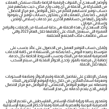
وأوضح السعدي أن القنوات الرقمية الخاصة بالبنك ستمكن العملاء
من المشاركة في الحملة في أي وقت وأي مكان، حيث يمكنهم فتح
حساب توفير لحسابهم القائم من خلال التواصل مع مركز الاتصال
الرقمي، كما يمكن للعملاء الذين يملكون حسابات توفير أن يقوموا
بالتحويل إليها من حساباتهم الأخرى عبر خدمات إسلامي أونلاين
وإسلامي موبايل.
وأكد السعدي أن هذه الحملة هي بداية لسلسلة من الحملات والبرامج
المميزة التي سيعمل البنك على إطلاقها خلال العام 2023 والتي
ستلبي تطلعات فئات المجتمع المختلفة.
ويُمَكِن حساب التوفير العميل من الحصول على عائد يحسب على
متوسط رصيده اليومي، كما يمكنه من الاستفادة من كافة الخدمات
المصرفية المقدمة من البنك وحسب الشروط الخاصة بكل خدمة،
إضافة إلى فرصته بالفوز بإحدى الجوائز النقدية التي سيتم السحب
عليها خلال الحملة.
ويمكن الاطلاع على تفاصيل الحملة وقيم الجوائز ومتابعة السحوبات
ومعرفة أسماء الفائزين من خلال زيارة الموقع الإلكتروني للبنك
ومنصاته عبر مواقع التواصل الاجتماعي، أو التواصل مع مركز الاتصال
الرقمي الذي يقدم خدماته على مدار الساعة.
وتتمحور رسالة ورؤية البنك الإسلامي الفلسطيني في تقديم الحلول
المصرفية النوعية والعصرية الشاملة وفقاً لأحكام الشريعة الإسلامية