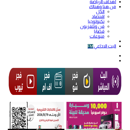
أهداف الرياضة
من هنا وهناك
الكل
اقتصاد
تكنولوجيا
فن وتلفزيون
قضايا
منوعات
فيديو
البث الاذاعي
FM
الوضع
المظلم