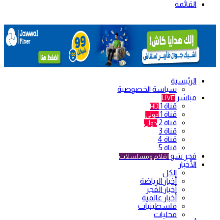
القائمة
الرئيسية
سياسة الخصوصية
مباشر
LIVE
قناة 1
HD
قناة 1
دولي
قناة 2
دولي
قناة 3
قناة 4
قناة 5
فجر شو
أفلام ومسلسلات
الأخبار
الكل
أخبار الرياضة
أخبار الفجر
أخبار عالمية
فلسطينيات
محليات