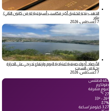
الذهب يتجه لتحقيق أكبر مكاسب أسبوعية له من كانون الثاني/
يناير
7 أغسطس، 2026
الأرصاد: أجواء صيفية اعتيادية اليوم وارتفاع تدريجي على الحرارة
بدءا من السبت
7 أغسطس، 2026
حالة الطقس
طولكرم
غيوم متفرقة
℃
27
33º - 26º
87%
3.27 كيلومتر/ساعة
℃