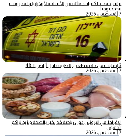
ترامب: قدمنا كميات هائلة من الأسلحة لأوكرانيا والمخزونات
تتجدد يومياً
7 أغسطس، 2026
3 إصابات في حادثة طعن بالطيبة داخل أراضي الـ48
7 أغسطس، 2026
الإفراط في البروتين دون رياضة قد يضر بالصحة ويزيد تراكم
الدهون
7 أغسطس، 2026