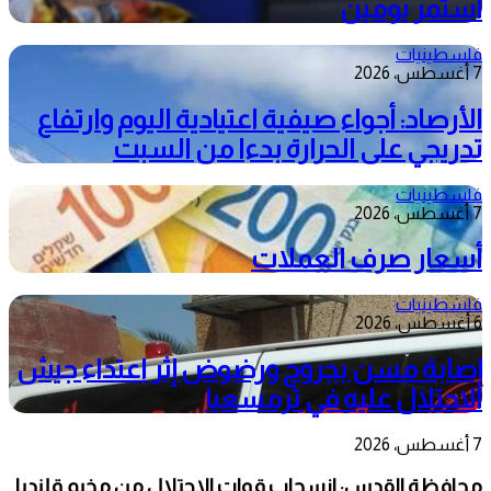
استمر يومين
فلسطينيات
7 أغسطس، 2026
الأرصاد: أجواء صيفية اعتيادية اليوم وارتفاع
تدريجي على الحرارة بدءا من السبت
فلسطينيات
7 أغسطس، 2026
أسعار صرف العملات
فلسطينيات
6 أغسطس، 2026
إصابة مسن بجروح ورضوض إثر اعتداء جيش
الاحتلال عليه في ترمسعيا
7 أغسطس، 2026
محافظة القدس: انسحاب قوات الاحتلال من مخيم قلنديا