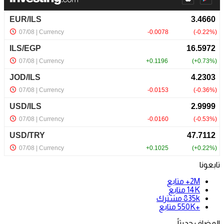
تابعونا
2M+
متابع
14K
متابع
835k
مشترك
+550K
متابع
المضاف حديثاً