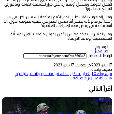
العدل الدولية، وبشكل أوسع ردا على قرار للجمعية العامة، وندعو إلى
التراجع عنها فورا”.
وقال المندوب الفلسطيني لدى الأمم المتحدة السفير رياض في بيان
“هذا أمر هام لأنه يظهر أنه بغض النظر عن كيفية تصويت الدول، إلا
أنها متحدة في رفض هذه الإجراءات العقابية”.
ومن المقرر أن يعقد مجلس الأمن الدولي اجتماعا يتناول المسألة
الفلسطينية يوم غد الأربعاء.
الوسوم
خبر مميز
الرابط المختصر:
17 يناير، 2023
آخر تحديث: 17 يناير، 2023
دقيقة واحدة
فيسبوك
‫X
لينكدإن
سكايب
ماسنجر
ماسنجر
واتساب
تيلقرام
مشاركة عبر البريد
طباعة
أقرأ التالي
فلسطينيات
8 أغسطس، 2026