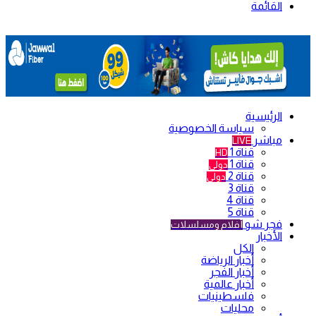
القائمة
الرئيسية
سياسة الخصوصية
مباشر
LIVE
قناة 1
HD
قناة 1
دولي
قناة 2
دولي
قناة 3
قناة 4
قناة 5
فجر شو
أفلام ومسلسلات
الأخبار
الكل
أخبار الرياضة
أخبار الفجر
أخبار عالمية
فلسطينيات
محليات