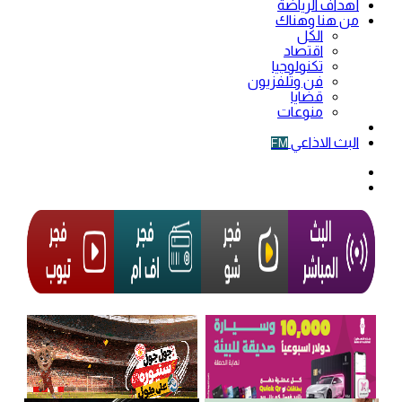
أهداف الرياضة
من هنا وهناك
الكل
اقتصاد
تكنولوجيا
فن وتلفزيون
قضايا
منوعات
فيديو
البث الاذاعي
FM
الوضع
المظلم