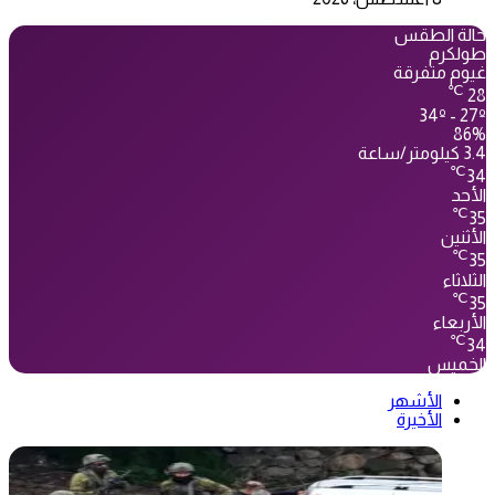
حالة الطقس
طولكرم
غيوم متفرقة
℃
28
34º - 27º
86%
3.4 كيلومتر/ساعة
℃
34
الأحد
℃
35
الأثنين
℃
35
الثلاثاء
℃
35
الأربعاء
℃
34
الخميس
الأشهر
الأخيرة