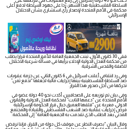
دعت نحو 40 دولة إسرائيل إلى رفع العقوبات التي فرضتها على
السلطة الفلسطينية هذا الشهر، ردا على جهود السلطة لدفع أعلى
محكمة في الأمم المتحدة لإصدار رأي استشاري بشأن الاحتلال
الإسرائيلي.
ففي 30 كانون الأول، تبنت الجمعية العامة للأمم المتحدة قرارا يطلب
من محكمة العدل الدولية الإدلاء برأيها في مسألة شرعية الاحتلال
للضفة والقدس الشرقية.
وفي رد انتقامي أعلنت اسرائيل في 6 كانون الثاني، عن حزمة عقوبات
ضد السلطة الفلسطينية بينها إجراءات مالية لجعلها “تدفع ثمن”
تحركها من أجل صدور هذا القرار.
وفي بيان تم توزيعه على الصحافيين، أكدت نحو 40 دولة عضو في
الأمم المتحدة عن “دعمها الثابت” لمحكمة العدل الدولية والقانون
الدولي، معربة عن “قلقها العميق حيال قرار الحكومة الإسرائيلية
فرض إجراءات عقابية ضد الشعب الفلسطيني والقيادة والمجتمع
المدني بعد الطلب الذي تقدمت به الجمعية العامة” إلى المحكمة.
وقال البيان “بصرف النظر عن موقف كل دولة من القرار، فإننا نرفض
الإجراءات العقابية التي جاءت ردا على طلب رأي استشاري من محكمة