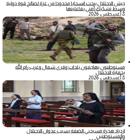
جيش الاحتلال يبحث انسحابا محدودا من غزة لصالح قوة دولية
وسط تشكيك أمني بفاعليتها
8 أغسطس، 2026
مستوطنون يهاجمون بلدات وقرى شمال وغرب رام الله
بحماية الاحتلال
8 أغسطس، 2026
ازدياد هجرة مسيحيي الضفة بسبب عدوان الاحتلال
والمستوطنين