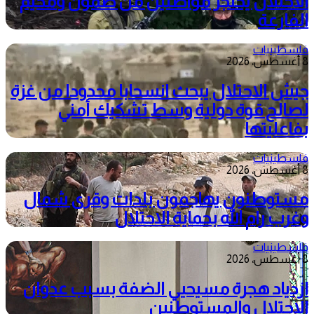
الاحتلال يحتجز مواطنين من طمون ومخيم
الفارعة
فلسطينيات
8 أغسطس، 2026
جيش الاحتلال يبحث انسحابا محدودا من غزة
لصالح قوة دولية وسط تشكيك أمني
بفاعليتها
فلسطينيات
8 أغسطس، 2026
مستوطنون يهاجمون بلدات وقرى شمال
وغرب رام الله بحماية الاحتلال
فلسطينيات
8 أغسطس، 2026
ازدياد هجرة مسيحيي الضفة بسبب عدوان
الاحتلال والمستوطنين