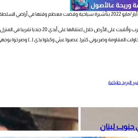
وزعمت سلطات الاحتلال أن “كونستانتيني دخلت إسرائيل في الثاني من أيار/مايو 2022 بتأشيرة س
الها على أيدي 20 جنديا تقريبا في المنزل الذي كانت تقيم فيه”.
اولت المقاومة وضربوني كثيرا. عصبوا عينَي وكبلوا يدَي (…) وصرخوا بوجهي 
ر البريد
طباعة
جنوب لبنان