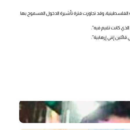
ياحية وقضت معظم وقتها في أراضي السلطة الفلسطينية، وقد تجاوزت فترة تأشيرة الدخول المسموح بها
قائلين إنني إرهابية”.