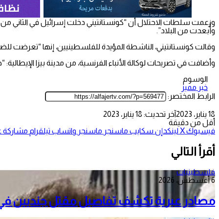
وأُبعدت من البلاد”.
وقالت كونستانتيني، الناشطة المؤيدة للفلسطينيين، إنها “تعرضت للضرب وألقيت على الأرض خلال اعتق
وأضافت في تصريحات لوكالة الأنباء الفرنسية، من مدينة بيزا الإيطالية: “ح
الوسوم
خبر مميز
الرابط المختصر:
18 يناير، 2023
آخر تحديث: 18 يناير، 2023
أقل من دقيقة
فيسبوك
‫X
لينكدإن
سكايب
ماسنجر
ماسنجر
واتساب
تيلقرام
مشاركة عب
أقرأ التالي
فلسطينيات
6 أغسطس، 2026
مصادر عبرية تكشف تفاصيل مقتل جنديين في 