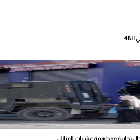
ـ48
محال تجارية ومداهمة عشرات المنازل