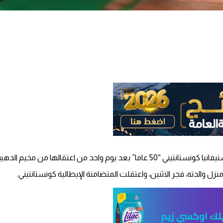
الها من مخيم الدهيشة جنوب بيت لحم .
 والدته، فجر الاثنين، واعتقلت المتضامنة الإيطالية كونستانتيني.