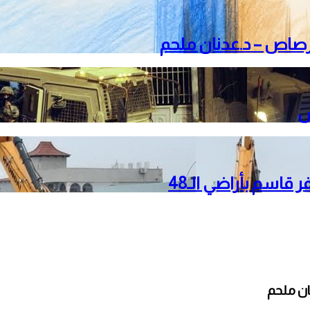
لرصاص – د.عدنان ملحم
قاسم بأراضي الـ48
ان ملحم