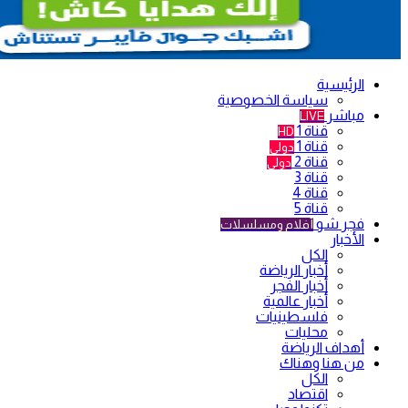
الرئيسية
سياسة الخصوصية
مباشر
LIVE
قناة 1
HD
قناة 1
دولي
قناة 2
دولي
قناة 3
قناة 4
قناة 5
فجر شو
أفلام ومسلسلات
الأخبار
الكل
أخبار الرياضة
أخبار الفجر
أخبار عالمية
فلسطينيات
محليات
أهداف الرياضة
من هنا وهناك
الكل
اقتصاد