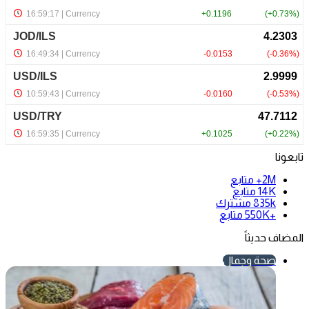
تابعونا
2M+
متابع
14K
متابع
835k
مشترك
+550K
متابع
المضاف حديثاً
صحة وجمال