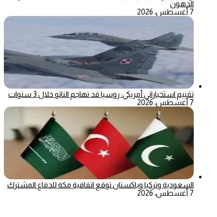
الدهون
7 أغسطس، 2026
تقييم استخباراتي أمريكي: روسيا قد تهاجم الناتو خلال 3 سنوات
7 أغسطس، 2026
السعودية وتركيا وباكستان توقع اتفاقية مكة للدفاع المشترك
7 أغسطس، 2026
‫X
تيلقرام
ماسنجر
ماسنجر
واتساب
فيسبوك