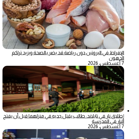
الإفراط في البروتين دون رياضة قد يضر بالصحة ويزيد تراكم
الدهون
7 أغسطس، 2026
إطلاق نار في تايلاند: طالب يقتل جديه في منزلهما قبل أن يفتح
النار في المدرسة
7 أغسطس، 2026