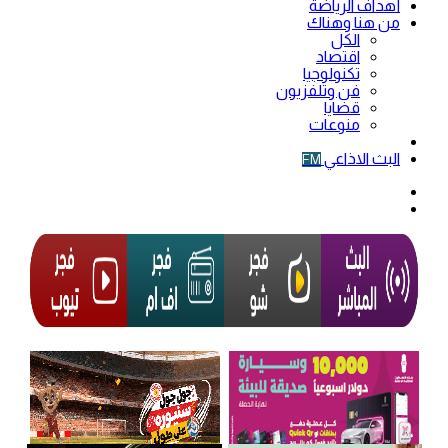
أهداف الرياضة
من هنا وهناك
الكل
اقتصاد
تكنولوجيا
فن وتلفزيون
قضايا
منوعات
فيديو
البث الاذاعي
FM
الوضع
المظلم