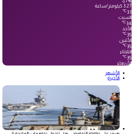
87%
3.27 كيلومتر/ساعة
℃
33
السبت
℃
34
الأحد
℃
35
الأثنين
℃
35
الثلاثاء
℃
35
الأربعاء
الأشهر
الأخيرة
هرمز على طاولة التفاوض.. هل تتحول تفاهمات الملاحة إلى