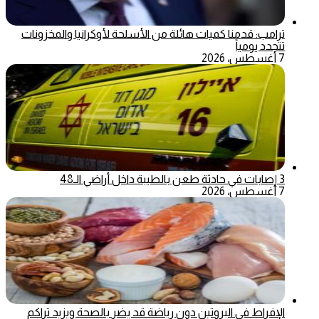
ترامب: قدمنا كميات هائلة من الأسلحة لأوكرانيا والمخزونات
تتجدد يومياً
7 أغسطس، 2026
3 إصابات في حادثة طعن بالطيبة داخل أراضي الـ48
7 أغسطس، 2026
الإفراط في البروتين دون رياضة قد يضر بالصحة ويزيد تراكم