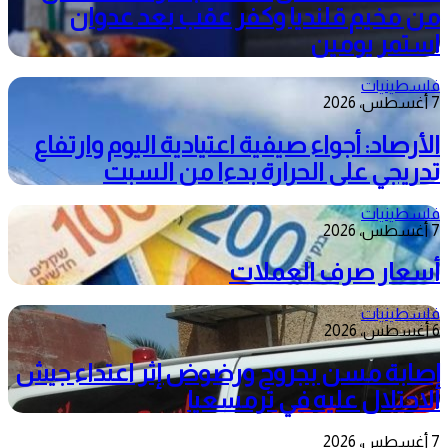
من مخيم قلنديا وكفر عقب بعد عدوان
استمر يومين
فلسطينيات
7 أغسطس، 2026
الأرصاد: أجواء صيفية اعتيادية اليوم وارتفاع
تدريجي على الحرارة بدءا من السبت
فلسطينيات
7 أغسطس، 2026
أسعار صرف العملات
فلسطينيات
6 أغسطس، 2026
إصابة مسن بجروح ورضوض إثر اعتداء جيش
الاحتلال عليه في ترمسعيا
7 أغسطس، 2026