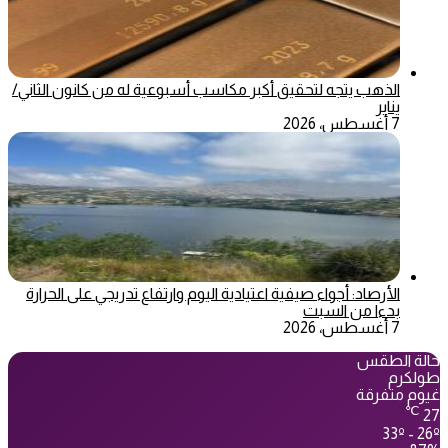
الذهب يتجه لتحقيق أكبر مكاسب أسبوعية له من كانون الثاني/
يناير
7 أغسطس، 2026
الأرصاد: أجواء صيفية اعتيادية اليوم وارتفاع تدريجي على الحرارة
بدءا من السبت
7 أغسطس، 2026
حالة الطقس
طولكرم
غيوم متفرقة
℃
27
33º - 26º