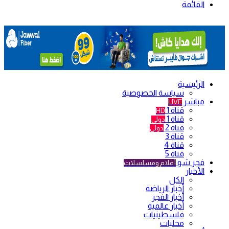
القائمة
الرئيسية
سياسة الخصوصية
مباشر
LIVE
قناة 1
HD
قناة 1
دولي
قناة 2
دولي
قناة 3
قناة 4
قناة 5
فجر شو
أفلام ومسلسلات
الأخبار
الكل
أخبار الرياضة
أخبار الفجر
أخبار عالمية
فلسطينيات
محليات