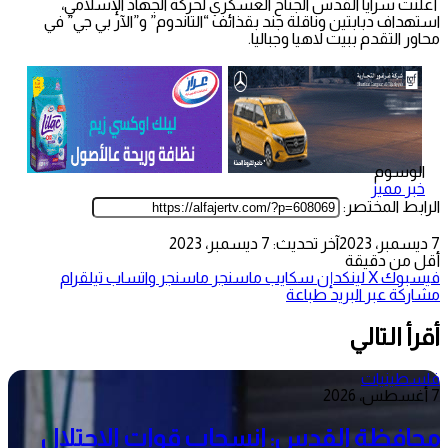
أعلنت سرايا القدس الجناح العسكري لحركة الجهاد الإسلامي،
استهداف دبابتين وناقلة جند بقذائف “التاندوم” و”الآر بي جي” في
محاور التقدم ببيت لاهيا وجباليا.
الوسوم
خبر مميز
الرابط المختصر:
7 ديسمبر، 2023
آخر تحديث: 7 ديسمبر، 2023
أقل من دقيقة
فيسبوك
‫X
لينكدإن
سكايب
ماسنجر
ماسنجر
واتساب
تيلقرام
مشاركة عبر البريد
طباعة
أقرأ التالي
فلسطينيات
7 أغسطس، 2026
محافظة القدس: انسحاب قوات الاحتلال