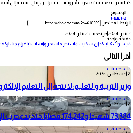
كما نشرت صحيفة “يديعوت أحرونوت” تقريرا عن إيتاخ، مشيرة إلى أنه قا
الوسوم
خبر مميز
الرابط المختصر:
2 يناير، 2024
آخر تحديث: 2 يناير، 2024
دقيقة واحدة
فيسبوك
‫X
لينكدإن
سكايب
ماسنجر
ماسنجر
واتساب
تيلقرام
مشاركة عب
أقرأ التالي
فلسطينيات
8 أغسطس، 2026
وزير التربية والتعليم: لا نتجه إلى التعليم الإلك
فلسطينيات
8 أغسطس، 2026
73,384 شهيدا و174,242 مصابا منذ بدء حرب الإبادة على قطاع غزة
فلسطينيات