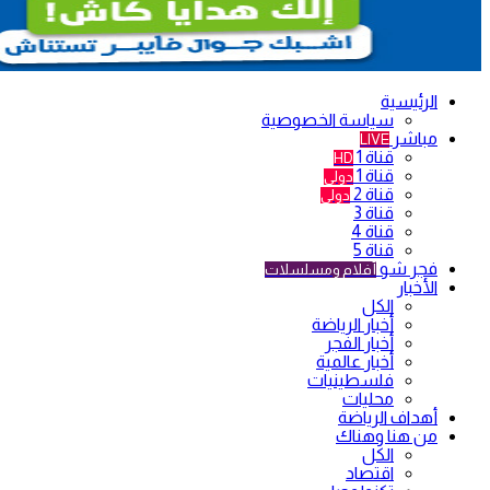
الرئيسية
سياسة الخصوصية
مباشر
LIVE
قناة 1
HD
قناة 1
دولي
قناة 2
دولي
قناة 3
قناة 4
قناة 5
فجر شو
أفلام ومسلسلات
الأخبار
الكل
أخبار الرياضة
أخبار الفجر
أخبار عالمية
فلسطينيات
محليات
أهداف الرياضة
من هنا وهناك
الكل
اقتصاد