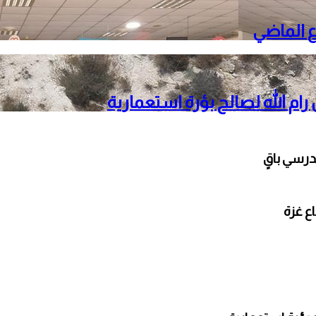
م الله لصالح بؤرة استعمارية
مدرسي باقٍ