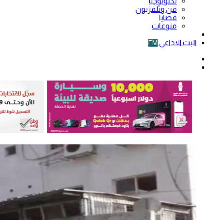
تكنولوجيا
فن وتلفزيون
قضايا
منوعات
فيديو
البث الاذاعي
FM
الوضع
المظلم