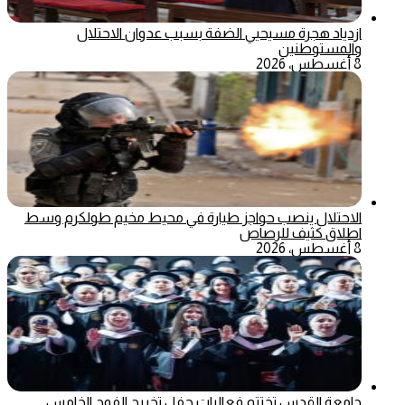
ازدياد هجرة مسيحيي الضفة بسبب عدوان الاحتلال
والمستوطنين
8 أغسطس، 2026
الاحتلال ينصب حواجز طيارة في محيط مخيم طولكرم وسط
اطلاق كثيف للرصاص
8 أغسطس، 2026
جامعة القدس تختتم فعاليات حفل تخريج الفوج الخامس