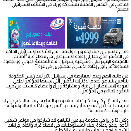
الماضي في القدس المحتلة بمشاركة وزراء في الائتلاف الإسرائيلي
الحاكم.
وقال غانتس إن مشاركة وزراء وأعضاء من الائتلاف الإسرائيلي الحاكم
في المؤتمر الذي دعا إلى إعادة الاستيطان في قطاع غزة “أضرت
بالمجتمع الإسرائيلي، وشرعية إسرائيل أمام المجتمع الدولي، وبالجهود
المبذولة من أجل إعادة الأسرى المحتجزين في غزة”.
من جانبه، اتهم زعيم المعارضة في إسرائيل يائير لبيد رئيس الحكومة
بنيامين نتنياهو بعدم الاكتراث للأضرار التي سببها المؤتمر الداعي
لعودة الاستيطان إلى غزة، ومشاركة وزراء وأعضاء كنيست من حزب
الليكود الحاكم في المؤتمر.
وقال لبيد “إن كل ما يكترث له نتنياهو هو البقاء في سدة الحكم حتى لو
احترقت إسرائيل”، مضيفا أن نتنياهو “ليس مؤهلا لقيادة الدولة وأنه
حان الوقت لاستبداله”.
وكان 12 وزيرا في حكومة بنيامين نتنياهو قد شاركوا في مؤتمر شعبي،
الأحد، يدعو لإعادة إحياء المستوطنات في قطاع غزة، واتخاذ إجراءات
لتشجيع تهجير الفلسطينيين من القطاع.