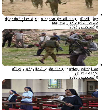
جيش الاحتلال يبحث انسحابا محدودا من غزة لصالح قوة دولية
وسط تشكيك أمني بفاعليتها
8 أغسطس، 2026
مستوطنون يهاجمون بلدات وقرى شمال وغرب رام الله
بحماية الاحتلال
8 أغسطس، 2026