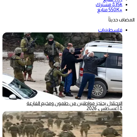
835k
مشترك
+550K
متابع
المضاف حديثاً
فلسطينيات
الاحتلال يحتجز مواطنين من طمون ومخيم الفارعة
8 أغسطس، 2026