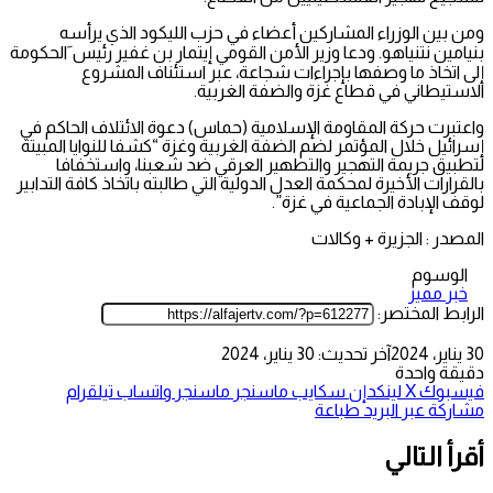
ومن بين الوزراء المشاركين أعضاء في حزب الليكود الذي يرأسه
بنيامين نتنياهو. ودعا وزير الأمن القومي إيتمار بن غفير رئيس َالحكومة
إلى اتخاذ ما وصفها بإجراءات شجاعة، عبر استئناف المشروع
الاستيطاني في قطاع غزة والضفة الغربية.
واعتبرت حركة المقاومة الإسلامية (حماس) دعوة الائتلاف الحاكم في
إسرائيل خلال المؤتمر لضم الضفة الغربية وغزة “كشفا للنوايا المبيتة
لتطبيق جريمة التهجير والتطهير العرقي ضد شعبنا، واستخفافا
بالقرارات الأخيرة لمحكمة العدل الدولية التي طالبته باتخاذ كافة التدابير
لوقف الإبادة الجماعية في غزة”.
المصدر : الجزيرة + وكالات
الوسوم
خبر مميز
الرابط المختصر:
30 يناير، 2024
آخر تحديث: 30 يناير، 2024
دقيقة واحدة
فيسبوك
‫X
لينكدإن
سكايب
ماسنجر
ماسنجر
واتساب
تيلقرام
مشاركة عبر البريد
طباعة
أقرأ التالي