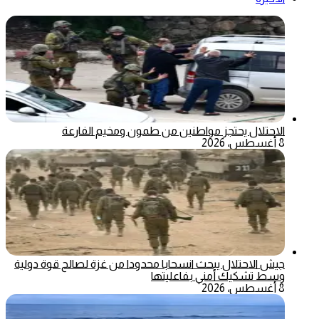
الاحتلال يحتجز مواطنين من طمون ومخيم الفارعة
8 أغسطس، 2026
جيش الاحتلال يبحث انسحابا محدودا من غزة لصالح قوة دولية
وسط تشكيك أمني بفاعليتها
8 أغسطس، 2026