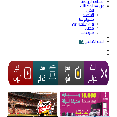
أهداف الرياضة
من هنا وهناك
الكل
اقتصاد
تكنولوجيا
فن وتلفزيون
قضايا
منوعات
فيديو
البث الاذاعي
FM
الوضع
المظلم