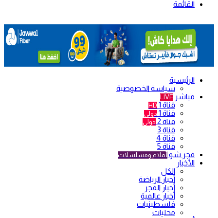
القائمة
الرئيسية
سياسة الخصوصية
مباشر
LIVE
قناة 1
HD
قناة 1
دولي
قناة 2
دولي
قناة 3
قناة 4
قناة 5
فجر شو
أفلام ومسلسلات
الأخبار
الكل
أخبار الرياضة
أخبار الفجر
أخبار عالمية
فلسطينيات
محليات