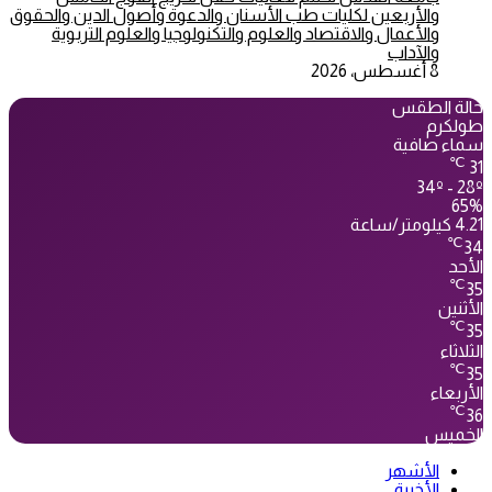
والأربعين لكليات طب الأسنان والدعوة وأصول الدين والحقوق
والأعمال والاقتصاد والعلوم والتكنولوجيا والعلوم التربوية
والآداب
8 أغسطس، 2026
حالة الطقس
طولكرم
سماء صافية
℃
31
34º - 28º
65%
4.21 كيلومتر/ساعة
℃
34
الأحد
℃
35
الأثنين
℃
35
الثلاثاء
℃
35
الأربعاء
℃
36
الخميس
الأشهر
الأخيرة