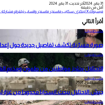
31 يناير، 2024
آخر تحديث: 31 يناير، 2024
أقل من دقيقة
فيسبوك
‫X
لينكدإن
سكايب
ماسنجر
ماسنجر
واتساب
تيلقرام
مشاركة عب
أقرأ التالي
فلسطينيات
9 أغسطس، 2026
صورة مسرّبة تكشف تفاصيل جديدة حول إعدا
فلسطينيات
8 أغسطس، 2026
الاحتلال يحتجز مواطنين من طمون ومخيم الف
فلسطينيات
8 أغسطس، 2026
جيش الاحتلال يبحث انسحابا محدودا من غزة 
فلسطينيات