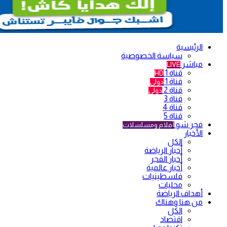
الرئيسية
سياسة الخصوصية
مباشر
LIVE
قناة 1
HD
قناة 1
دولي
قناة 2
دولي
قناة 3
قناة 4
قناة 5
فجر شو
أفلام ومسلسلات
الأخبار
الكل
أخبار الرياضة
أخبار الفجر
أخبار عالمية
فلسطينيات
محليات
أهداف الرياضة
من هنا وهناك
الكل
اقتصاد