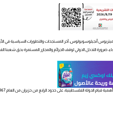
ديميتريوس أنجيلوسوبولوس، آخر المستجدات والتطورات السياسية في الأ
لأربعاء، ضرورة التدخل الدولي لوقف الجرائم والمجازر المستمرة بحق شعبنا
ة، على حدود الرابع من حزيران من العام 1967، وعلى استمرار دعم بلاده للقضية الفلسطينية.