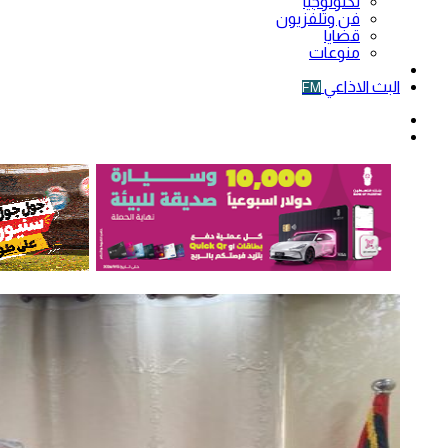
تكنولوجيا
فن وتلفزيون
قضايا
منوعات
فيديو
البث الاذاعي
FM
الوضع
المظلم