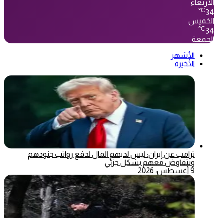
الأربعاء
℃
34
الخميس
℃
34
الجمعة
الأشهر
الأخيرة
ترامب عن إيران: ليس لديهم المال لدفع رواتب جنودهم
ونتفاوض معهم بشكل جزئي
9 أغسطس، 2026