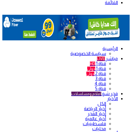
القائمة
الرئيسية
سياسة الخصوصية
مباشر
LIVE
قناة 1
HD
قناة 1
دولي
قناة 2
دولي
قناة 3
قناة 4
قناة 5
فجر شو
أفلام ومسلسلات
الأخبار
الكل
أخبار الرياضة
أخبار الفجر
أخبار عالمية
فلسطينيات
محليات