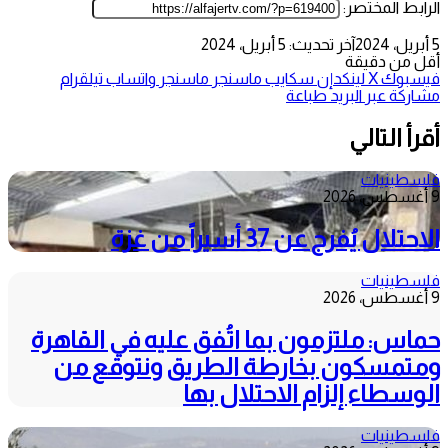
الرابط المختصر:
5 أبريل، 2024
آخر تحديث: 5 أبريل، 2024
أقل من دقيقة
فيسبوك
‫X
لينكدإن
سكايب
ماسنجر
ماسنجر
واتساب
تيلقرام
مشاركة عبر البريد
طباعة
أقرأ التالي
فلسطينيات
9 أغسطس، 2026
الاحتلال يُفرج عن 37 أسيراً من غزة
فلسطينيات
9 أغسطس، 2026
حماس: ملتزمون بما اتُفق عليه في القاهرة
ومتمسكون بخارطة الطريق ونتوقع من
الوسطاء إلزام الاحتلال بها
فلسطينيات