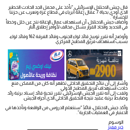
قال جيش الاحتلال الإسرائيلي، “نأخذ على محمل الجد الحادث الخطير
الذي أودى بحياة 7 عمال إغاثة أبرياء في قطاع غزة ونعرب عن حزننا
للخسارة”.
وأضاف جيش الاحتلال، أن استهداف عمال الإغاثة نتج عن خلل وخطأ
في التحديد واتخاذ القرار بشكل مخالف لأوامر إطلاق النار.
وأوضح أنه تقرر توبيخ قائد لواء الجنوب وقائد الفرقة 162 وقائد لواء،
بسبب استهداف فريق المطبخ المركزي.
وأشار إلى أن نتائج التحقيق الداخلي تظهر أنه كان من الممكن منع
حادث استهداف فريق المطبخ الدولي.
ولفت إلى أنه تقرر الجيش الإسرائيلي، تقرر تنحية قائد إسناد برتبة رائد
وضابط برتبة عقيد نتيجة التحقيق الداخلي الذي أجراه الجيش.
وأكد جيش الاحتلال، قائلًا “سنتعلم الدروس من الواقعة ونأخذها في
الاعتبار في العمليات الجارية”.
الوسوم
خبر مميز