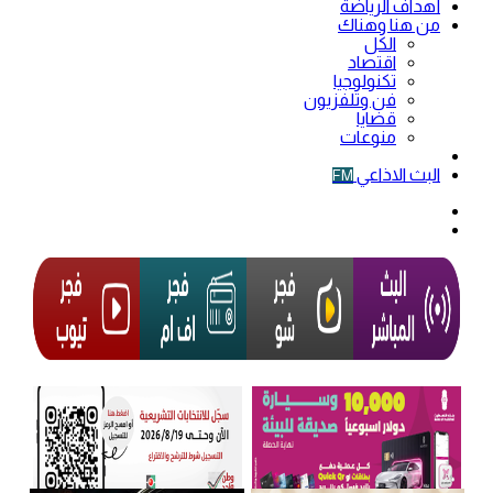
أهداف الرياضة
من هنا وهناك
الكل
اقتصاد
تكنولوجيا
فن وتلفزيون
قضايا
منوعات
فيديو
البث الاذاعي
FM
الوضع
المظلم