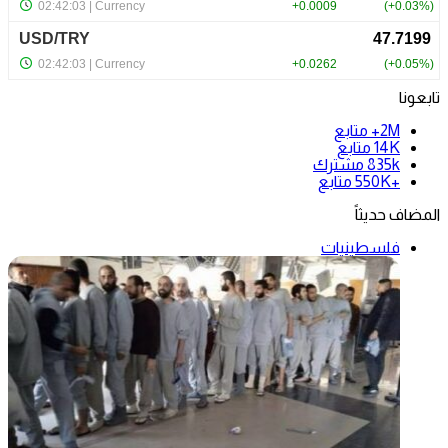
تابعونا
2M+
متابع
14K
متابع
835k
مشترك
+550K
متابع
المضاف حديثاً
فلسطينيات