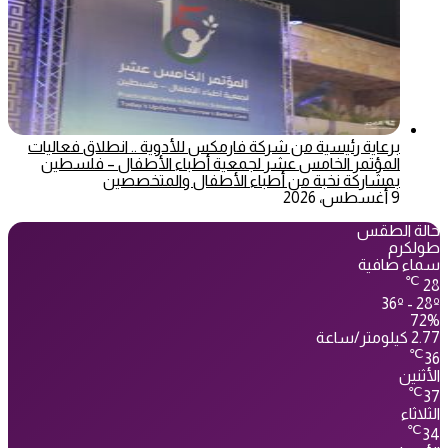
برعاية رئيسية من شركة فارمكس للأدوية .. انطلاق فعاليات
المؤتمر الخامس عشر لجمعية أطباء الأطفال – فلسطين
بمشاركة نخبة من أطباء الأطفال والمتخصصين
9 أغسطس، 2026
حالة الطقس
طولكرم
سماء صافية
℃
28
36º - 28º
72%
2.77 كيلومتر/ساعة
℃
36
الأثنين
℃
37
الثلاثاء
℃
34