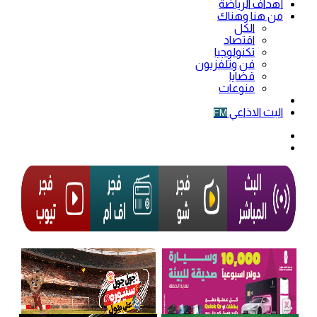
أهداف الرياضة
من هنا وهناك
الكل
اقتصاد
تكنولوجيا
فن وتلفزيون
قضايا
منوعات
فيديو
البث الاذاعي
FM
الوضع
المظلم