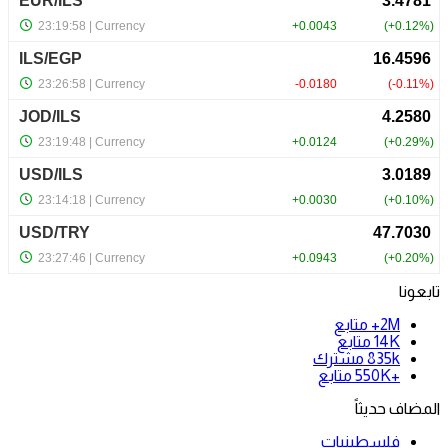
تابعونا
2M+
متابع
14K
متابع
835k
مشترك
+550K
متابع
المضاف حديثاً
فلسطينيات