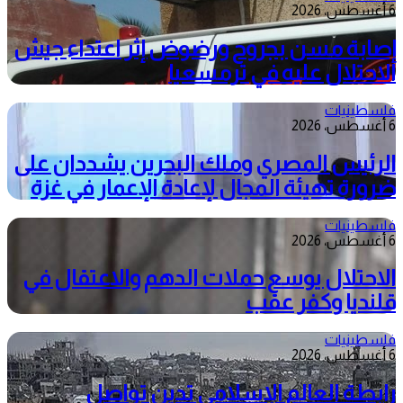
6 أغسطس، 2026
إصابة مسن بجروح ورضوض إثر اعتداء جيش
الاحتلال عليه في ترمسعيا
فلسطينيات
6 أغسطس، 2026
الرئيس المصري وملك البحرين يشددان على
ضرورة تهيئة المجال لإعادة الإعمار في غزة
فلسطينيات
6 أغسطس، 2026
الاحتلال يوسع حملات الدهم والاعتقال في
قلنديا وكفر عقب
فلسطينيات
6 أغسطس، 2026
رابطة العالم الإسلامي تدين تواصل