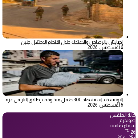
إصابتان بالرصاص والاعتداء خلال اقتحام الاحتلال جنين
6 أغسطس، 2026
اليونيسف: استشهاد 300 طفل منذ وقف إطلاق النار في غزة
6 أغسطس، 2026
حالة الطقس
طولكرم
سماء صافية
℃
26
30º - 25º