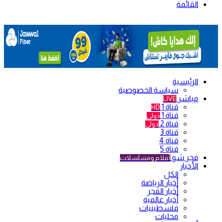
القائمة
الرئيسية
سياسة الخصوصية
مباشر
LIVE
قناة 1
HD
قناة 1
دولي
قناة 2
دولي
قناة 3
قناة 4
قناة 5
فجر شو
أفلام ومسلسلات
الأخبار
الكل
أخبار الرياضة
أخبار الفجر
أخبار عالمية
فلسطينيات
محليات