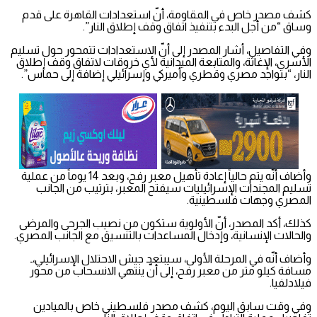
كشف مصدر خاص في المقاومة، أنّ استعدادات القاهرة على قدم
وساق “من أجل البدء بتنفيذ اتفاق وقف إطلاق النار”.
وفي التفاصيل، أشار المصدر إلى أنّ الاستعدادات تتمحور حول تسليم
الأسرى، الإغاثة، والمتابعة الميدانية لأي خروقات لاتفاق وقف إطلاق
النار، “بتواجد مصري وقطري وأميركي وإسرائيلي إضافة إلى حماس”.
وأضاف أنّه يتم حالياً إعادة تأهيل معبر رفح، وبعد 14 يوماً من عملية
تسليم المجندات الإسرائيليات سيفتح المعبر، بترتيب من الجانب
المصري وجهات فلسطينية.
كذلك، أكد المصدر، أنّ الأولوية ستكون من نصيب الجرحى والمرضى
والحالات الإنسانية، وإدخال المساعدات بالتنسيق مع الجانب المصري.
وأضاف أنّه في المرحلة الأولى، سيبتعد جيش الاحتلال الإسرائيلي،ـ
مسافة كيلو متر من معبر رفح، إلى أنّ ينتهي الانسحاب من محور
فيلادلفيا.
وفي وقت سابق اليوم، كشف مصدر فلسطيني خاص بالميادين