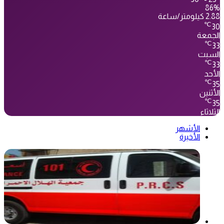
86%
2.88 كيلومتر/ساعة
℃
30
الجمعة
℃
33
السبت
℃
33
الأحد
℃
35
الأثنين
℃
35
الثلاثاء
الأشهر
الأخيرة