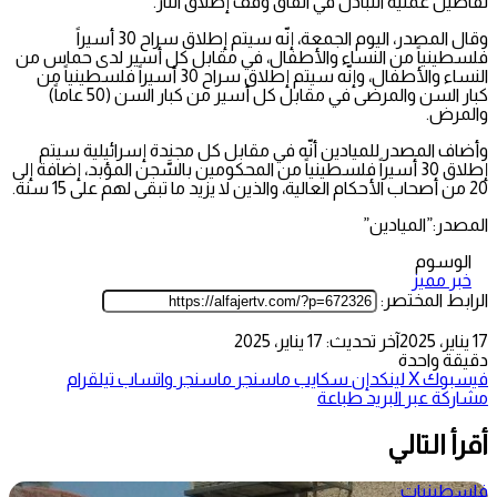
تفاصيل عملية التبادل في اتفاق وقف إطلاق النار.
وقال المصدر، اليوم الجمعة، إنّه سيتم إطلاق سراح 30 أسيراً
فلسطينياً من النساء والأطفال، في مقابل كل أسير لدى حماس من
النساء والأطفال، وإنّه سيتم إطلاق سراح 30 أسيراً فلسطينياً من
كبار السن والمرضى في مقابل كل أسير من كبار السن (50 عاماً)
والمرض.
وأضاف المصدر للميادين أنّه في مقابل كل مجندة إسرائيلية سيتم
إطلاق 30 أسيراً فلسطينياً من المحكومين بالسَّجن المؤبد، إضافة إلى
20 من أصحاب الأحكام العالية، والذين لا يزيد ما تبقى لهم على 15 سنة.
المصدر:”الميادين”
الوسوم
خبر مميز
الرابط المختصر:
17 يناير، 2025
آخر تحديث: 17 يناير، 2025
دقيقة واحدة
فيسبوك
‫X
لينكدإن
سكايب
ماسنجر
ماسنجر
واتساب
تيلقرام
مشاركة عبر البريد
طباعة
أقرأ التالي
فلسطينيات