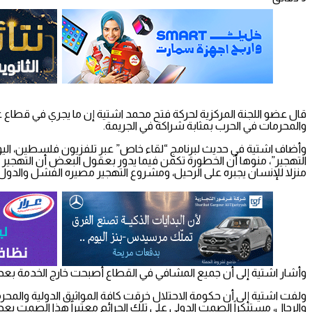
قال عضو اللجنة المركزية لحركة فتح محمد اشتية إن ما يجري في قطاع غز
والمحرمات في الحرب بمثابة شراكة في الجريمة.
وأضاف اشتية في حديث لبرنامج “لقاء خاص” عبر تلفزيون فلسطين، ال
التهجير”، منوها أن الخطورة تكمن فيما يدور بعقول البعض أن التهجير أص
منزلا للإنسان يجبره على الرحيل، ومشروع التهجير مصيره الفشل والد
وأشار اشتية إلى أن جميع المشافي في القطاع أصبحت خارج الخدمة بعد
ولفت اشتية إلى أن حكومة الاحتلال خرقت كافة المواثيق الدولية والمحر
والرجال، مستنكراً الصمت الدولي على تلك الجرائم معتبراً هذا الصمت يع