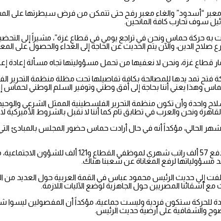
عبر “أسدود” والغاء معبر رفح حتى تتمكن من فرض سيطرتها على المساعدا
ئيل سوف تحارب كافة المانحين.
 منذ 17 عاماً من الانقلاب الذي قامت به حركة حماس ونحن في تراجع يومي في قطاع غزة”، مش
ع صلاح الدين، والآن يتم الحديث عن الحاجة إلى الغداء والحصول على الم
ر قطاع غزة، ونحن لا نعفيها من تحمل مسؤوليتها تجاه مسألة إعادة إعم
ركة فتح تمد يدها للمصالحة بكافة تفاصيلها تحت مظلة منظمة التحرير ا
حماس وهذا يعني أننا بحاجة إلى أفق وطني وتوفير السلم الوطني لحماس إ
لاح واحدة وأن تكون منظمة التحرير الفلسطينية الممثل الشرعي والوحيد،
قاهرة ونحن والعرب في تطابق تام كما أننا لا نقبل بالشروط الأميركية لا 
ر الحالي، مؤكداً أنه في حال أرادت حماس حضور المجلس بالمبادئ التي 
وبين اشتية أن السلطة تنفق 140 مليون على قطاع غزة شهريا
د مسؤولياتها لرفع المعاناة عن شعبنا هناك.
، لفت إلى حديث الرئيس محمود عباس في القمة العربية حول العديد من 
 مع أشقائنا المصريين حول الجاهزية لوضع الآليات اللازمة.
 للحركة ستكون فردية وليست جماعية، مؤكداً أن المفصولين ليسوا شريطا
ضوح والشفافية على أرضية حديث الرئيس.