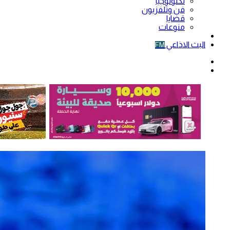
تكنولوجيا
فن وتلفزيون
قضايا
منوعات
فيديو
البث الاذاعي
FM
الوضع
المظلم