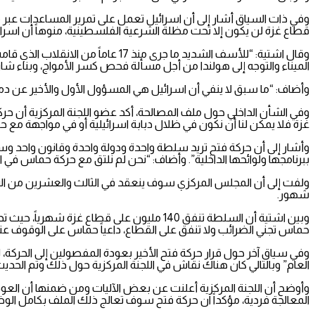
وفي ذات السياق أشار إلى أن اسرائيل تعمل على تمرير المساعدات عبر م
قطاع غزة لن يكون إلا تحت مظلة الشرعية الفلسطينية، منوهاً أن اسرا
وقال اشتية: “للأسف الشديد ما جرى
الميناء والتوجه إلى هولندا من أجل مسألة فحص كسر الأمواج، وبناء شار
وأضاف: “ما سبق لا ينفي أن اسرائيل هي المسؤول الأول والأخير عن دما
وفي الشأن الداخلي حول ملف المصالحة، أكد عضو اللجنة المركزية أن ح
غزة فلا يمكن لنا أن نكون في ظلال دبابة اسرائيلية أو في مواجهة مع 
وأشار إلى أن حركة فتح تريد سلطة واحدة ودولة واحدة وقانون واحد وس
ببرنامجها ولوائحها الداخلية”. وأضاف: “نحن لم نلتق مع حركة حماس في ال
ولفت إلى أن المجلس المركزي سوف ينعقد في الثالث والعشرين من الشه
شهور.
حماس تجني الضرائب ولا تنفق على القطاع، داعياً حماس على الوقوف عن
وفي سياق آخر حول قرار حركة فتح الأخير بعودة المفصولين إلى الحركة
العام” وبالتالي كان هناك نقاش في اللجنة المركزية حول ذلك وتم الحديث
وأوضح أن اللجنة المركزية أعلنت عن بعض الآليات ومن ضمنها أن العودة
المعالجة فردية، مؤكداً ان حركة فتح سوف تعالج ذلك الملف بكامل الو