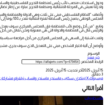
وحول استحداث منصب نائب رئيس لمنظمة التحرير الفلسطينية والسلطة
ولا زلنا نعيش في المرحلة الانتقالية، ومنظمة التحرير عبارة عن إطار 
وأضاف: “النظام الفلسطيني مبني على ثلاث وهي الدولة والمنظمة وال
المجلس الوطني يصبح رئيس السلطة لفترة انتقالية تقدر بـ180 يوماً إلى أن تجري الانتخابات وهكذا تم تغطية الشغور في السلطة ولن يكون هناك نائب للرئيس في السلطة”.
والرئيس قال في المنظمة والدولة التي هي معنوية ونحن نقاتل من أجل 
ولفت اشتية إلى السعي في المجلس المركزي من أجل مراجعة سياسية و
وأوضح أن آلية اختيار الشخص مبني على التعديل الذي سوف يجري، مشيراً 
الوسوم
خبر مميز
الرابط المختصر:
15 أبريل، 2025
آخر تحديث: 15 أبريل، 2025
3 دقائق
فيسبوك
‫X
لينكدإن
سكايب
ماسنجر
ماسنجر
واتساب
تيلقرام
مشاركة عب
أقرأ التالي
فلسطينيات
5 أغسطس، 2026