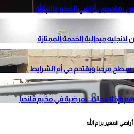
 يهاجمون أراضي المغير برام الله
 لانجليه ميدالية الخدمة الممتازة
حي سطح مرحبا ويقتحم حي أم الشرايط
ضي المغير برام الله