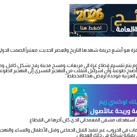
ة هو أبشع جريمة شهدها التاريخ والعصر الحديث، معتبراً الصمت الدولي ع
يوم يتم تقسيم قطاع غزة الى مربعات، ومسح مدينة رفح بشكل كامل، و
بح طوعياً، وأن اسرائيل انتقلت من التهجير القسري إلى التهجير الطوعي،
ول العربية موحدة لرفض هذا المخطط”.
 استهداف مشفى المعمداني الذي كان آخرها في القطاع.
مات في الحروب، عبر تنفيذ القتل الجماعي وقتل الأطفال والنساء، والتهج
د بمثابة شراكة في ذلك العدوان.