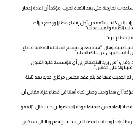
ت الخارجية حتى بعد انتهاء الحرب، مؤكداً أن إعادة إعمار
يراً إلى التحضيرات التي كانت قائمة من أجل إنشاء مطارا ووضع خرائط
عدات الطبية والمساعدات”.
ار قطاع غزة”.
لفلسطينية، وقال: “فيما يتعلق بتسلم السلطة الوطنية قطاع
ن أرادت النزول عن ذلك السلم”.
 وقال: “من يريد الانضمام إلى أي مؤسسة عليه القبول
علينا ولا على حماس”.
تم الحديث عنها قد يتم عقد مجلس مركزي جديد بعد ثلاثة
ً، حيث تدفع 57 ألف راتب شهري لموظفي القطاع و121 ألف للشؤون الاجتماعية، مؤكداً أن هذا واجب وطني تجاه أهلنا في قطاع غزة، مقابل أن
القضايا الهامة من ضمنها عودة المفصولين حيث قال: “العفو
ً واحداً وتختلف القضايا التي نسبت إليهم وبالتالي ستكون