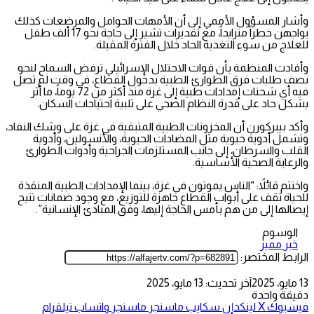
وأشار المسؤول الأممي إلى أن الأمهات الحوامل والمرضعات كذلك
يواجهن خطراً متزايداً، مع تقديرات تشير إلى حاجة نحو 17 ألف طفل
للعلاج من سوء التغذية الحاد خلال الفترة المقبلة.
وأفادت المنظمة بأن قوات الاحتلال الإسرائيلي ترفض السماح لنحو
نصف طلبات فرق الطوارئ الطبية بدخول القطاع، في وقت لم تصل
فيه أي شحنات إمدادات طبية إلى غزة منذ أكثر من 72 يوماً، ما أثر
بشكل حاد على قدرة النظام الصحي على تلبية احتياجات السكان.
وأكد بيبركورن أن المخزونات الطبية المتبقية في غزة على وشك النفاد،
وتشمل أدوية حيوية مثل المضادات الحيوية، والأنسولين، وأدوية
القلب والسرطان، إلى جانب المستلزمات الجراحية وأدوات الطوارئ
والرعاية الصحية الأساسية.
واختتم قائلاً: “الناس يموتون في غزة، بينما الإمدادات الطبية المنقذة
للحياة تقف على أبواب القطاع جاهزة للتوزيع، مع وجود ضمانات تتيح
إيصالها إلى من هم بأمس الحاجة إليها، وفق المبادئ الإنسانية”.
الوسوم
خبر مميز
الرابط المختصر:
13 مايو، 2025
آخر تحديث: 13 مايو، 2025
دقيقة واحدة
فيسبوك
‫X
لينكدإن
سكايب
ماسنجر
ماسنجر
واتساب
تيلقرام