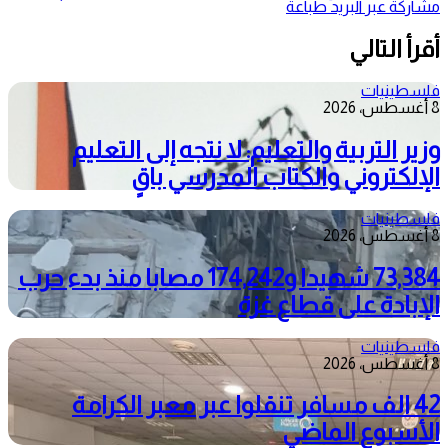
مشاركة عبر البريد
طباعة
أقرأ التالي
فلسطينيات
8 أغسطس، 2026
وزير التربية والتعليم: لا نتجه إلى التعليم
الإلكتروني والكتاب المدرسي باقٍ
فلسطينيات
8 أغسطس، 2026
73,384 شهيدا و174,242 مصابا منذ بدء حرب
الإبادة على قطاع غزة
فلسطينيات
8 أغسطس، 2026
42 الف مسافر تنقلوا عبر معبر الكرامة
الأسبوع الماضي