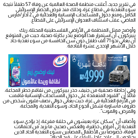
في تقرير جديد، أعلنت منظمة الصحة العالمية عن وفاة 57 طفلًا نتيجة
سوء التغذية في قطاع غزة، وذلك منذ فرض الحصار الإسرائيلي
الكامل ومنع دخول المساعدات الإنسانية والغذائية في 2 آذار/مارس
الماضي، عقب استئناف العدوان الإسرائيلي على القطاع.
وأوضح ممثل المنظمة في الأراضي الفلسطينية المحتلة، ريك
بيبركورن، أن استمرار هذا الوضع ينذر بكارثة صحية، حيث من المتوقع
أن يعاني نحو 71 ألف طفل دون سن الخامسة من سوء تغذية حاد
خلال الأشهر الإحدى عشرة القادمة.
وفي إحاطة صحفية من جنيف، حذر بيبركورن من تفاقم خطر المجاعة،
قائلاً إن “القيود المتعمدة على دخول المساعدات الإنسانية فاقمت
من الأزمة الغذائية في غزة، حيث يعاني حوالي نصف مليون شخص من
ظروف مأساوية تشمل الجوع الحاد، وسوء التغذية، والمجاعة،
والمرض، والموت”.
وأضاف أن “سكان غزة يعيشون في حلقة مفرغة، إذ يؤدي سوء
التغذية إلى أمراض خطيرة، والعكس صحيح، ما يزيد من احتمالات
الوفاة، خصوصاً بين الأطفال المصابين بسوء التغذية الحاد الذين
يحتاجون إلى علاج عاجل للبقاء على قيد الحياة”.