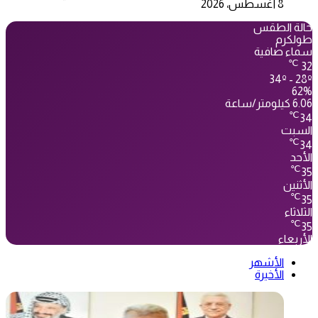
8 أغسطس، 2026
حالة الطقس
طولكرم
سماء صافية
℃
32
34º - 28º
62%
6.06 كيلومتر/ساعة
℃
34
السبت
℃
34
الأحد
℃
35
الأثنين
℃
35
الثلاثاء
℃
35
الأربعاء
الأشهر
الأخيرة