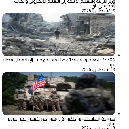
وزير التربية والتعليم: لا نتجه إلى التعليم الإلكتروني والكتاب
المدرسي باقٍ
8 أغسطس، 2026
73,384 شهيدا و174,242 مصابا منذ بدء حرب الإبادة على قطاع
غزة
8 أغسطس، 2026
تقرير: كبار قادة الجيش الأمريكي يبحثون عن “مخرج” من حرب
إيران
8 أغسطس، 2026