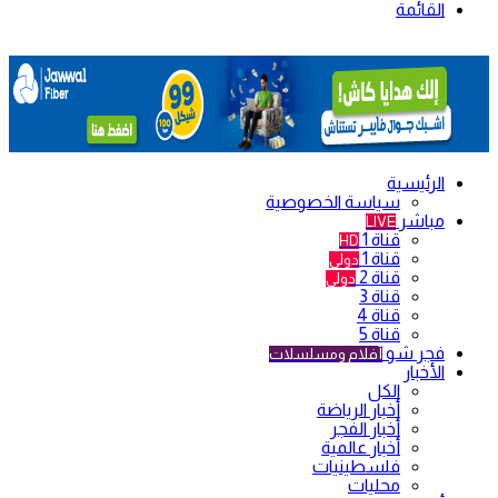
القائمة
الرئيسية
سياسة الخصوصية
مباشر
LIVE
قناة 1
HD
قناة 1
دولي
قناة 2
دولي
قناة 3
قناة 4
قناة 5
فجر شو
أفلام ومسلسلات
الأخبار
الكل
أخبار الرياضة
أخبار الفجر
أخبار عالمية
فلسطينيات
محليات