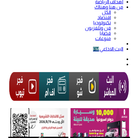
أهداف الرياضة
من هنا وهناك
الكل
اقتصاد
تكنولوجيا
فن وتلفزيون
قضايا
منوعات
فيديو
البث الاذاعي
FM
الوضع
المظلم