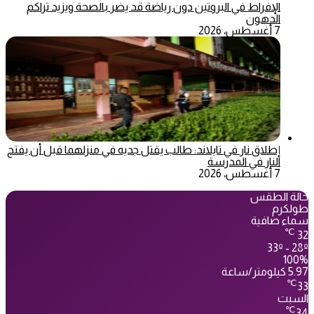
الإفراط في البروتين دون رياضة قد يضر بالصحة ويزيد تراكم
الدهون
7 أغسطس، 2026
إطلاق نار في تايلاند: طالب يقتل جديه في منزلهما قبل أن يفتح
النار في المدرسة
7 أغسطس، 2026
حالة الطقس
طولكرم
سماء صافية
℃
32
33º - 28º
100%
5.97 كيلومتر/ساعة
℃
33
السبت
℃
34