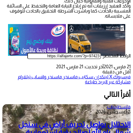
الإجراءات الفنية والقانونية حيال ذلك.
وأكد العقيد إرزيقات أنه تم إبلاغ النيابة العامة والتحفظ على السائقة
المتسببة بالحادث كما وباشرت الشرطة التحقيق بالحادث للوقوف
على ملابساته.
الرابط المختصر:
21 مارس، 2021
آخر تحديث: 21 مارس، 2021
أقل من دقيقة
فيسبوك
‫X
لينكدإن
سكايب
ماسنجر
ماسنجر
واتساب
تيلقرام
مشاركة عبر البريد
طباعة
أقرأ التالي
فلسطينيات
8 أغسطس، 2026
الاحتلال يواصل تجريف أراضٍ في سنجل
شمال رام الله لصالح بؤرة استعمارية