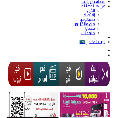
أهداف الرياضة
من هنا وهناك
الكل
اقتصاد
تكنولوجيا
فن وتلفزيون
قضايا
منوعات
فيديو
البث الاذاعي
FM
الوضع
المظلم