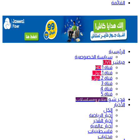
القائمة
الرئيسية
سياسة الخصوصية
مباشر
LIVE
قناة 1
HD
قناة 1
دولي
قناة 2
دولي
قناة 3
قناة 4
قناة 5
فجر شو
أفلام ومسلسلات
الأخبار
الكل
أخبار الرياضة
أخبار الفجر
أخبار عالمية
فلسطينيات
محليات