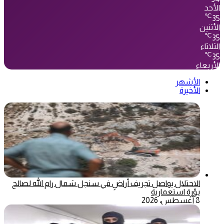
الأحد
℃
35
الأثنين
℃
35
الثلاثاء
℃
35
الأربعاء
الأشهر
الأخيرة
الاحتلال يواصل تجريف أراضٍ في سنجل شمال رام الله لصالح
بؤرة استعمارية
8 أغسطس، 2026