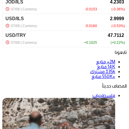
تابعونا
2M+
متابع
14K
متابع
835k
مشترك
+550K
متابع
المضاف حديثاً
فلسطينيات