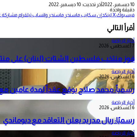
10 ديسمبر، 2022
آخر تحديث: 10 ديسمبر، 2022
دقيقة واحدة
فيسبوك
‫X
لينكدإن
سكايب
ماسنجر
ماسنجر
واتساب
تيلقرام
مشاركة عب
أقرأ التالي
أخبار الرياضة
7 أغسطس، 2026
فوز منتخب فلسطين الشتات (لبنان) على منتخ
أخبار الرياضة
6 أغسطس، 2026
رسمياً: محمد صلاح يوقع عقداً لمدة عامين م
أخبار الرياضة
6 أغسطس، 2026
رسميًا: ريال مدريد يعلن التعاقد مع ديوماندي
أخبار الرياضة