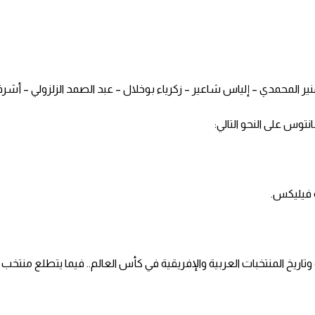
منير المحمدي – إلياس شاعير – زكرياء بوخلال – عبد الصمد الزلزولي – أشر
نتوس على النحو التالي:
او فيليكس.