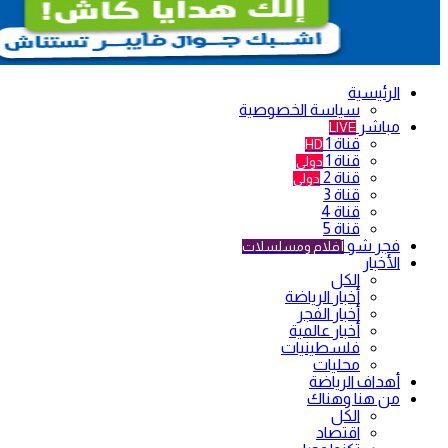
الرئيسية
سياسة الخصوصية
مباشر
LIVE
قناة 1
HD
قناة 1
دولي
قناة 2
دولي
قناة 3
قناة 4
قناة 5
فجر شو
أفلام ومسلسلات
الأخبار
الكل
أخبار الرياضة
أخبار الفجر
أخبار عالمية
فلسطينيات
محليات
أهداف الرياضة
من هنا وهناك
الكل
اقتصاد