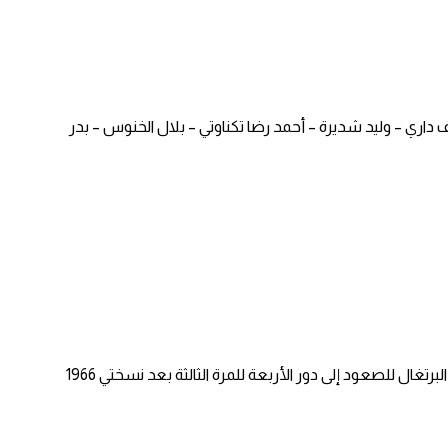
ف داري – وليد شديرة – أحمد رضا تكناوتي – بلال الخنوس – بدر
ويحلم المنتخب المغربي بالتأهل إلى نصف النهائي للمرة الأولى في تاريخه وتاريخ المنتخبات العربية والإفريقية في كأس العالم.. فيما يتطلع منتخب البرتغال للصعود إلى دور الأربعة للمرة الثالثة بعد نسختي 1966