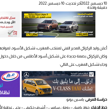
10 ديسمبر، 2022
آخر تحديث: 10 ديسمبر، 2022
دقيقة واحدة
أعلن وليد الركراكي المدير الفني لمنتخب المغرب، تشكيل الأسود، لمواجهة
وكان للركراكي بصمة جديدة على تشكيل أسود الأطلس، من خلال دخول جو
وجاء تشكيل المغرب على التالي:
حراسة المرمى
: ياسين بونو.
خط الدفاع
: جواد ياميق – رومان سايس – أشرف حكيمي – يحيى عطية الل