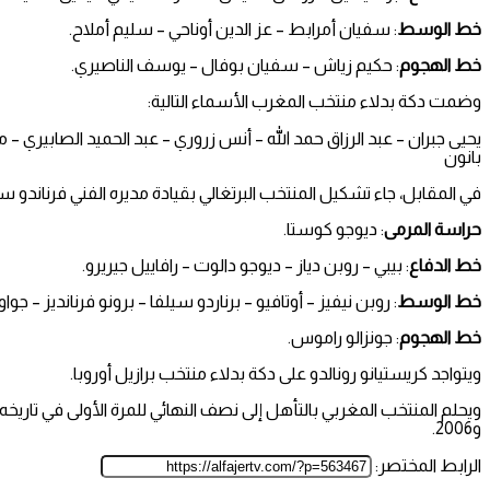
خط الوسط
: سفيان أمرابط – عز الدين أوناحي – سليم أملاح.
خط الهجوم
: حكيم زياش – سفيان بوفال – يوسف الناصيري.
وضمت دكة بدلاء منتخب المغرب الأسماء التالية:
يحيى جبران – عبد الرزاق حمد الله – أنس زروري – عبد الحميد الصابيري – 
بانون
في المقابل، جاء تشكيل المنتخب البرتغالي بقيادة مديره الفني فرناندو سا
حراسة المرمى
: ديوجو كوستا.
خط الدفاع
: بيبي – روبن دياز – ديوجو دالوت – رافاييل جيريرو.
خط الوسط
: روبن نيفيز – أوتافيو – برناردو سيلفا – برونو فرنانديز – جو
خط الهجوم
: جونزالو راموس.
ويتواجد كريستيانو رونالدو على دكة بدلاء منتخب برازيل أوروبا.
و2006.
الرابط المختصر: