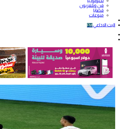
تكنولوجيا
فن وتلفزيون
قضايا
منوعات
فيديو
البث الاذاعي
FM
الوضع
المظلم