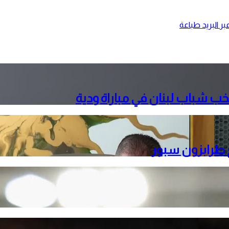
ر البريد
طباعة
ب شباب لبنان في مباراة ودية
ع طرابزون سبور