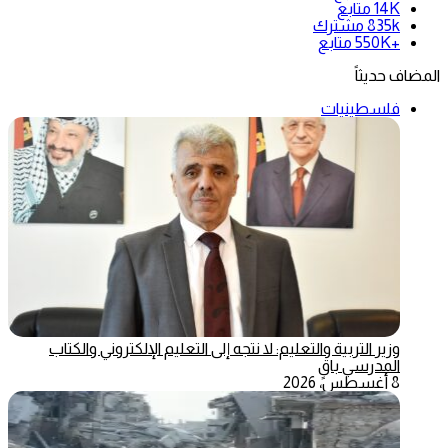
14K
متابع
835k
مشترك
+550K
متابع
المضاف حديثاً
فلسطينيات
وزير التربية والتعليم: لا نتجه إلى التعليم الإلكتروني والكتاب
المدرسي باقٍ
8 أغسطس، 2026