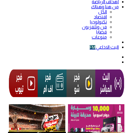
أهداف الرياضة
من هنا وهناك
الكل
اقتصاد
تكنولوجيا
فن وتلفزيون
قضايا
منوعات
فيديو
البث الاذاعي
FM
الوضع
المظلم