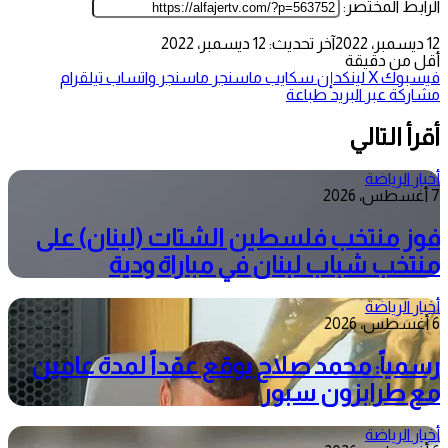
الرابط المختصر:
12 ديسمبر، 2022
آخر تحديث: 12 ديسمبر، 2022
أقل من دقيقة
فيسبوك
‫X
لينكدإن
سكايب
ماسنجر
ماسنجر
واتساب
تيلقرام
مشاركة عبر البريد
طباعة
أقرأ التالي
أخبار الرياضة
7 أغسطس، 2026
فوز منتخب فلسطين الشتات (لبنان) على
منتخب شباب لبنان في مباراة ودية
أخبار الرياضة
6 أغسطس، 2026
رسمياً: محمد صلاح يوقع عقداً لمدة عامين
مع طرابزون سبور
أخبار الرياضة