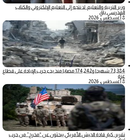
وزير التربية والتعليم: لا نتجه إلى التعليم الإلكتروني والكتاب
المدرسي باقٍ
8 أغسطس، 2026
73,384 شهيدا و174,242 مصابا منذ بدء حرب الإبادة على قطاع
غزة
8 أغسطس، 2026
تقرير: كبار قادة الجيش الأمريكي يبحثون عن “مخرج” من حرب
إيران