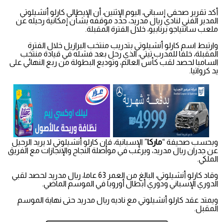
أكد تقرير صحفي إسباني، اليوم الإثنين، أن الإيطالي كارلو أنشيلوتي
المدير الفني لنادي ريال مدريد، حدد موقفه بشأن إمكانية رحيله عن
ملعب سانتياجو برنابيو، خلال الفترة المقبلة.
وارتبط اسم كارلو أنشيلوتي بتدريب منتخب البرازيل خلال الفترة
المقبلة، خلفا للمدرب تيتي، الذي رحل بعد فشله في قيادة منتخب
السامبا لحصد لقب كأس العالم، وتوديع البطولة من ربع النهائي على
يد كرواتيا.
وبحسب صحيفة “
ماركا
” الإسبانية، فإن كارلو أنشيلوتي لا يريد الرحيل
عن جدران ريال مدريد، ويرغب في مواصلة النجاح والإنجازات مع الفريق
الملكي.
وقاد كارلو أنشيلوتي، البالغ من العمر 63 عاما، ريال مدريد لحصد لقبي
الدوري الإسباني ودوري أبطال أوروبا في الموسم الماضي.
ويمتد عقد كارلو أنشيلوتي مع ناديه ريال مدريد حتى نهاية الموسم
المقبل.