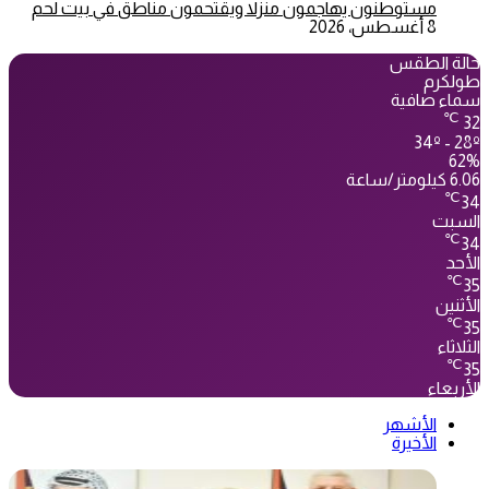
مستوطنون يهاجمون منزلا ويقتحمون مناطق في بيت لحم
8 أغسطس، 2026
حالة الطقس
طولكرم
سماء صافية
℃
32
34º - 28º
62%
6.06 كيلومتر/ساعة
℃
34
السبت
℃
34
الأحد
℃
35
الأثنين
℃
35
الثلاثاء
℃
35
الأربعاء
الأشهر
الأخيرة