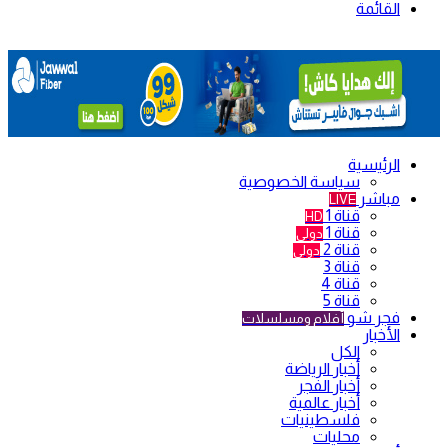
القائمة
الرئيسية
سياسة الخصوصية
مباشر
LIVE
قناة 1
HD
قناة 1
دولي
قناة 2
دولي
قناة 3
قناة 4
قناة 5
فجر شو
أفلام ومسلسلات
الأخبار
الكل
أخبار الرياضة
أخبار الفجر
أخبار عالمية
فلسطينيات
محليات