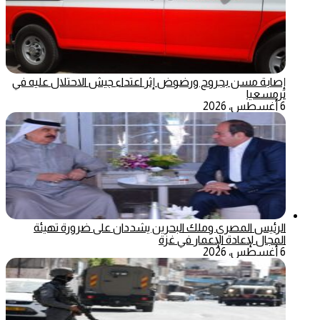
إصابة مسن بجروح ورضوض إثر اعتداء جيش الاحتلال عليه في
ترمسعيا
6 أغسطس، 2026
الرئيس المصري وملك البحرين يشددان على ضرورة تهيئة
المجال لإعادة الإعمار في غزة
6 أغسطس، 2026