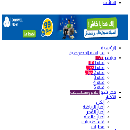
القائمة
الرئيسية
سياسة الخصوصية
مباشر
LIVE
قناة 1
HD
قناة 1
دولي
قناة 2
دولي
قناة 3
قناة 4
قناة 5
فجر شو
أفلام ومسلسلات
الأخبار
الكل
أخبار الرياضة
أخبار الفجر
أخبار عالمية
فلسطينيات
محليات