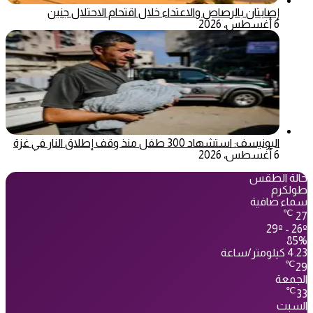
إصابتان بالرصاص والاعتداء خلال اقتحام الاحتلال جنين
6 أغسطس، 2026
اليونيسف: استشهاد 300 طفل منذ وقف إطلاق النار في غزة
6 أغسطس، 2026
حالة الطقس
طولكرم
سماء صافية
℃
27
29º - 26º
85%
4.23 كيلومتر/ساعة
℃
29
الجمعة
℃
33
السبت