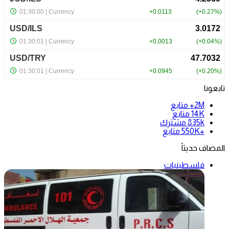
تابعونا
2M+
متابع
14K
متابع
835k
مشترك
+550K
متابع
المضاف حديثاً
فلسطينيات