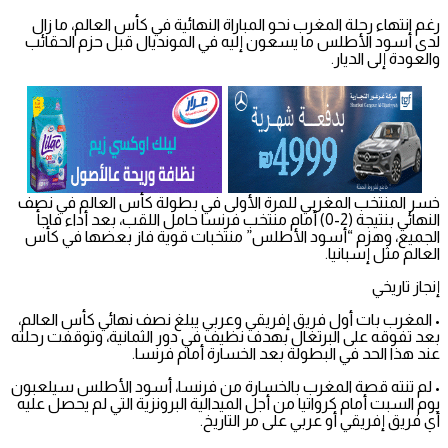
رغم انتهاء رحلة المغرب نحو المباراة النهائية في كأس العالم، ما زال
لدى أسود الأطلس ما يسعون إليه في المونديال قبل حزم الحقائب
والعودة إلى الديار.
خسر المنتخب المغربي للمرة الأولى في بطولة كأس العالم في نصف
النهائي بنتيجة (2-0) أمام منتخب فرنسا حامل اللقب، بعد أداء فاجأ
الجميع، وهزم “أسود الأطلس” منتخبات قوية فاز بعضها في كأس
العالم مثل إسبانيا.
إنجاز تاريخي
• المغرب بات أول فريق إفريقي وعربي يبلغ نصف نهائي كأس العالم،
بعد تفوقه على البرتغال بهدف نظيف في دور الثمانية، وتوقفت رحلته
عند هذا الحد في البطولة بعد الخسارة أمام فرنسا.
• لم تنته قصة المغرب بالخسارة من فرنسا، أسود الأطلس سيلعبون
يوم السبت أمام كرواتيا من أجل الميدالية البرونزية التي لم يحصل عليه
أي فريق إفريقي أو عربي على مر التاريخ.