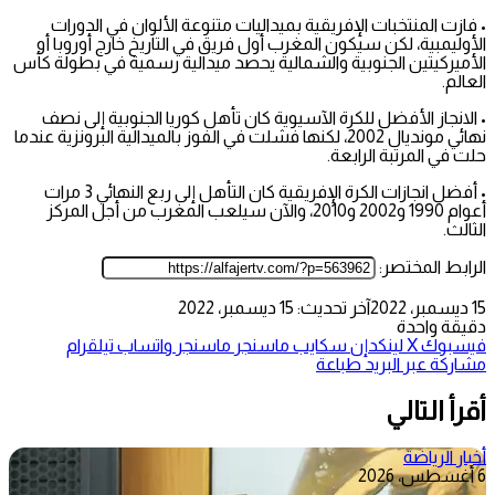
• فازت المنتخبات الإفريقية بميداليات متنوعة الألوان في الدورات
الأوليمبية، لكن سيكون المغرب أول فريق في التاريخ خارج أوروبا أو
الأميركيتين الجنوبية والشمالية يحصد ميدالية رسمية في بطولة كأس
العالم.
• الانجاز الأفضل للكرة الآسيوية كان تأهل كوريا الجنوبية إلى نصف
نهائي مونديال 2002، لكنها فشلت في الفوز بالميدالية البرونزية عندما
حلت في المرتبة الرابعة.
• أفضل انجازات الكرة الإفريقية كان التأهل إلى ربع النهائي 3 مرات
أعوام 1990 و2002 و2010، والآن سيلعب المغرب من أجل المركز
الثالث.
الرابط المختصر:
15 ديسمبر، 2022
آخر تحديث: 15 ديسمبر، 2022
دقيقة واحدة
فيسبوك
‫X
لينكدإن
سكايب
ماسنجر
ماسنجر
واتساب
تيلقرام
مشاركة عبر البريد
طباعة
أقرأ التالي
أخبار الرياضة
6 أغسطس، 2026