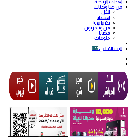
أهداف الرياضة
من هنا وهناك
الكل
اقتصاد
تكنولوجيا
فن وتلفزيون
قضايا
منوعات
فيديو
البث الاذاعي
FM
الوضع
المظلم