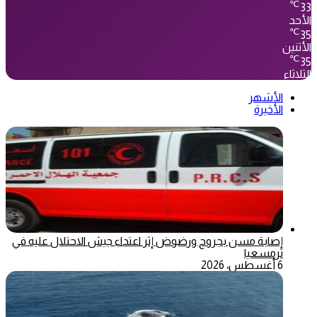
℃
33
الأحد
℃
35
الأثنين
℃
35
الثلاثاء
الأشهر
الأخيرة
إصابة مسن بجروح ورضوض إثر اعتداء جيش الاحتلال عليه في
ترمسعيا
6 أغسطس، 2026