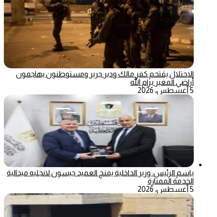
الاحتلال يقتحم كفر مالك ودير جرير ومستوطنون يهاجمون
أراضي المغير برام الله
5 أغسطس، 2026
باسم الرئيس: وزير الداخلية يمنح العميد جيسون لانجليه ميدالية
الخدمة الممتازة
5 أغسطس، 2026