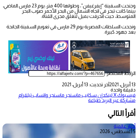
وجنحت السفينة “إيفرغيفن”، وطولها 400 متر، يوم 23 مارس الماضي،
بينما كانت تبحر في اتجاه الشمال من البحر الأحمر صوب البحر
المتوسط، حيث انحرفت بميل لتغلق مجرى القناة.
ونجحت السلطات المصرية يوم 29 مارس في تعويم السفينة الجانحة
بعد جهود كبيرة.
الرابط المختصر:
13 أبريل، 2021
آخر تحديث: 13 أبريل، 2021
دقيقة واحدة
فيسبوك
‫X
لينكدإن
سكايب
ماسنجر
ماسنجر
واتساب
تيلقرام
مشاركة عبر البريد
طباعة
أقرأ التالي
أخبار عالمية
5 أغسطس، 2026