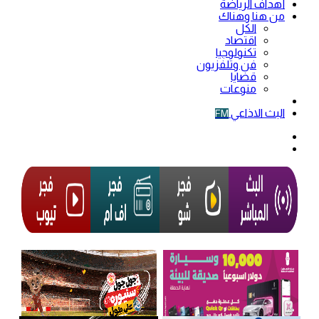
أهداف الرياضة
من هنا وهناك
الكل
اقتصاد
تكنولوجيا
فن وتلفزيون
قضايا
منوعات
فيديو
البث الاذاعي
FM
الوضع
المظلم