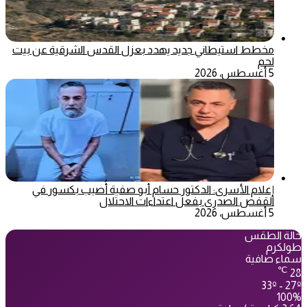
مخطط استيطاني جديد يهدد بعزل القدس الشرقية عن بيت
لحم
5 أغسطس، 2026
إعلام الأسرى: الدكتور حسام أبو صفية أُصيب بكسور في
القفص الصدري بفعل اعتداءات الاحتلال
5 أغسطس، 2026
حالة الطقس
طولكرم
سماء صافية
℃
28
33º - 27º
100%