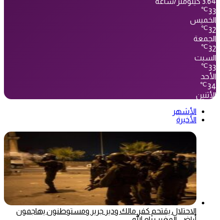
3.64 كيلومتر/ساعة
℃
33
الخميس
℃
32
الجمعة
℃
32
السبت
℃
33
الأحد
℃
34
الأثنين
الأشهر
الأخيرة
الاحتلال يقتحم كفر مالك ودير جرير ومستوطنون يهاجمون
أراضي المغير برام الله