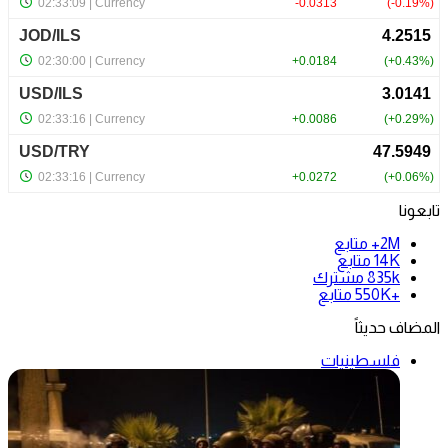
تابعونا
2M+
متابع
14K
متابع
835k
مشترك
+550K
متابع
المضاف حديثاً
فلسطينيات