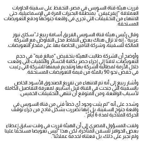
قررت هيئة قناة السويس في مصر، التحفظ على سفينة الحاويات
العملاقة “إيفرغيفن” بمنطقة البحيرات المرة في الإسماعيلية، حتى
الانتهاء من التحقيقات التي تجرى في واقعة جنوحها ودفع التعويضات
المستحقة.
وقال رئيس هيئة قناة السويس الفريق أسامة ربيع لـ”سكاي نيوز
عربية”، إنه لا تزال هناك بعض النقاط محل التفاوض مع الشركة
المالكة للسفينة، وشركة التأمين الخاصة بها، على مقدار التعويضات.
وأوضح أن الشركة طالبت الهيئة بتخفيض “مبالغ فيه” في حجم
التعويضات، لافتا إلى إجراء حصر بكافة الخسائر والتلفيات التي وقعت
خلال الأزمة لمطالبة الشركة بها وتقديم قيمتها للشركة التي رغبت
في خفض نحو 90 بالمئة من قيمة التعويضات المستحقة.
وأشار ربيع إلى أنه تم الانتهاء من تفريغ الصندوق الأسود الخاص
بالسفينة التي جنحت في القناة قبل أسابيع، لمعرفة التفاصيل الكاملة
لأسباب الواقعة، ومن المتوقع أن تنتهي التحقيقات الخميس.
وشدد على أنه “لم يثبت وجود أي خطأ فني من قناة السويس في
واقعة جنوح السفينة، بل إنها تضررت بشكل فادح من جراء توقف
الحركة الملاحية لمدة 6 أيام”.
ولفت المسؤول المصري إلى أن الهيئة قررت في وقت سابق إعطاء
بعض الحوافز للسفن المتأخرة، لكن هذا “ليس تعويضا مستحقا علينا
ولم نُجبر على ذلك، بل فعلناه لخدمة عملائنا”.