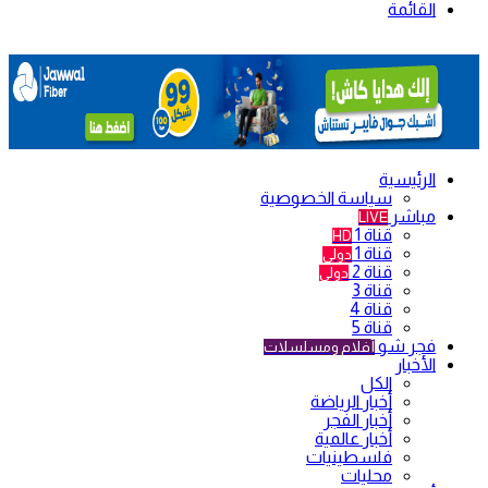
القائمة
الرئيسية
سياسة الخصوصية
مباشر
LIVE
قناة 1
HD
قناة 1
دولي
قناة 2
دولي
قناة 3
قناة 4
قناة 5
فجر شو
أفلام ومسلسلات
الأخبار
الكل
أخبار الرياضة
أخبار الفجر
أخبار عالمية
فلسطينيات
محليات