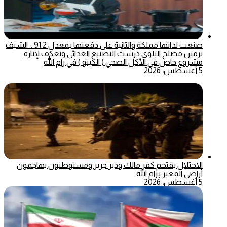
صنعت لذاتها مملكة والثانية على دفعتها بمعدل 91.2 .. الشيف
نرمين مصلح البلوي درست التصنيع الغذائي وتعكف لإنارة
مشروع خاص في الأكل الصحي ( الكيتو ) في رام الله
5 أغسطس، 2026
الاحتلال يقتحم كفر مالك ودير جرير ومستوطنون يهاجمون
أراضي المغير برام الله
5 أغسطس، 2026