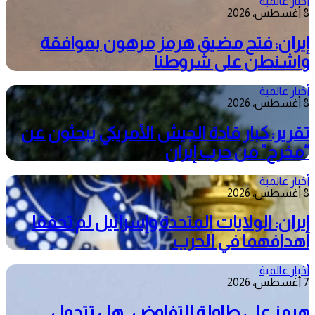
أخبار عالمية
8 أغسطس، 2026
إيران: فتح مضيق هرمز مرهون بموافقة
واشنطن على شروطنا
أخبار عالمية
8 أغسطس، 2026
تقرير: كبار قادة الجيش الأمريكي يبحثون عن
“مخرج” من حرب إيران
أخبار عالمية
8 أغسطس، 2026
إيران: الولايات المتحدة وإسرائيل لم تحققا
أهدافهما في الحرب
أخبار عالمية
7 أغسطس، 2026
هرمز على طاولة التفاوض.. هل تتحول