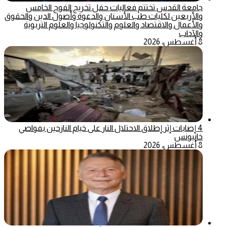
جامعة القدس تختتم فعاليات حفل تخريج الفوج الخامس
والأربعين لكليات طب الأسنان والدعوة وأصول الدين والحقوق
والأعمال والاقتصاد والعلوم والتكنولوجيا والعلوم التربوية
والآداب
8 أغسطس، 2026
4 إصابات إثر إطلاق الاحتلال النار على خيام النازحين بمواصي
خانيونس
8 أغسطس، 2026