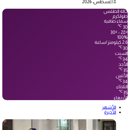
8 أغسطس، 2026
حالة الطقس
طولكرم
سماء صافية
℃
30
30º - 28º
100%
2.6 كيلومتر/ساعة
℃
30
السبت
℃
34
الأحد
℃
35
الأثنين
℃
34
الثلاثاء
℃
35
الأربعاء
الأشهر
الأخيرة