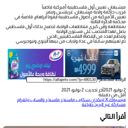
ميشيغان: تعيين أول فلسطينية أميركية قاضياً
قررت حاكمة ولاية ميشيغان، غريتشين ويتمر
تعيين الأميركية من أصول فلسطينية ايفونا ابراهام، قاضيةً في
محكمة الدائرة الثالثة
بمقاطعة واين كبرى مقاطعات الولاية، لتصبح بذلك أول فلسطيني
يصل لهذا المنصب على مستوى الولاية
وتنظم لعدد من القضاة الفلسطينيين الذين
تم تعيينهم سابقاً في عدة ولايات من بينها الينوي ونيوجيرسي.
الرابط المختصر:
2 يوليو، 2021
آخر تحديث: 2 يوليو، 2021
أقل من دقيقة
فيسبوك
‫X
لينكدإن
سكايب
ماسنجر
ماسنجر
واتساب
تيلقرام
مشاركة عبر البريد
طباعة
أقرأ التالي