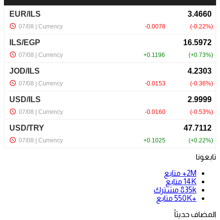
تابعونا
2M+
متابع
14K
متابع
835k
مشترك
+550K
متابع
المضاف حديثاً