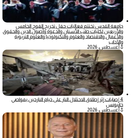
جامعة القدس تختتم فعاليات حفل تخريج الفوج الخامس
والأربعين لكليات طب الأسنان والدعوة وأصول الدين والحقوق
والأعمال والاقتصاد والعلوم والتكنولوجيا والعلوم التربوية
والآداب
8 أغسطس، 2026
4 إصابات إثر إطلاق الاحتلال النار على خيام النازحين بمواصي
خانيونس
8 أغسطس، 2026