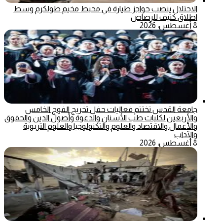
الاحتلال ينصب حواجز طيارة في محيط مخيم طولكرم وسط
اطلاق كثيف للرصاص
8 أغسطس، 2026
جامعة القدس تختتم فعاليات حفل تخريج الفوج الخامس
والأربعين لكليات طب الأسنان والدعوة وأصول الدين والحقوق
والأعمال والاقتصاد والعلوم والتكنولوجيا والعلوم التربوية
والآداب
8 أغسطس، 2026