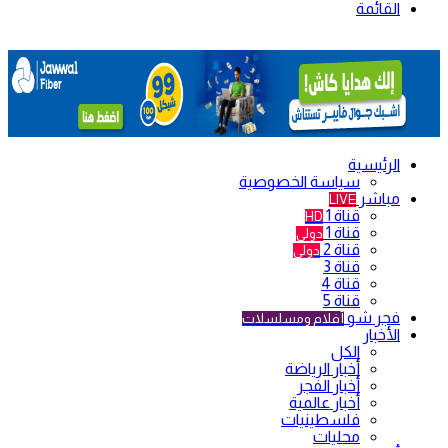
القائمة
الرئيسية
سياسة الخصوصية
مباشر
LIVE
قناة 1
HD
قناة 1
دولي
قناة 2
دولي
قناة 3
قناة 4
قناة 5
فجر شو
أفلام ومسلسلات
الأخبار
الكل
أخبار الرياضة
أخبار الفجر
أخبار عالمية
فلسطينيات
محليات