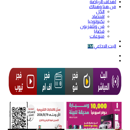
أهداف الرياضة
من هنا وهناك
الكل
اقتصاد
تكنولوجيا
فن وتلفزيون
قضايا
منوعات
فيديو
البث الاذاعي
FM
الوضع
المظلم