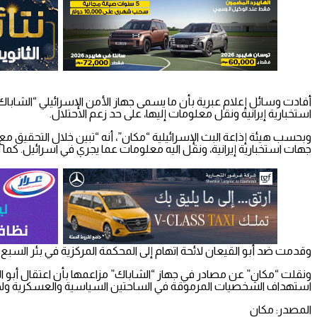
أفادت وسائل إعلام عبرية بأن ما يسمى جهاز الأمن الإسرائيلي “الشابا
استخبارية إيرانية ونقل معلومات إليها، على حد زعم الاحتلال.
وبحسب هيئة إذاعة البث الإسرائيلية “مكان”، أنه “تبين خلال التحقيق م
جهات استخبارية إيرانية، ونقل اليه معلومات عما يجري في اسرائيل. كما أنه
وقدمت ضد أبو القيعان لائحة اتهام إلى المحكمة المركزية في بئر السبع 
ونقلت “مكان” عن مصادر في جهاز “الشاباك” مزاعمها بأن اعتقال أبو القيع
استهداف الشخصيات المرموقة في الساحتين السياسية والعسكرية ولجم
المصدر: مكان