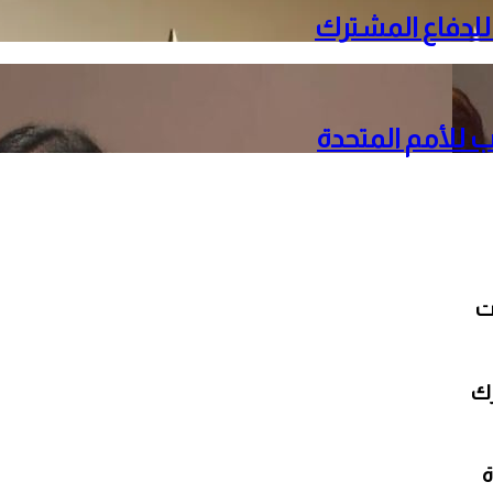
 للدفاع المشترك
 للأمم المتحدة
رك
ة