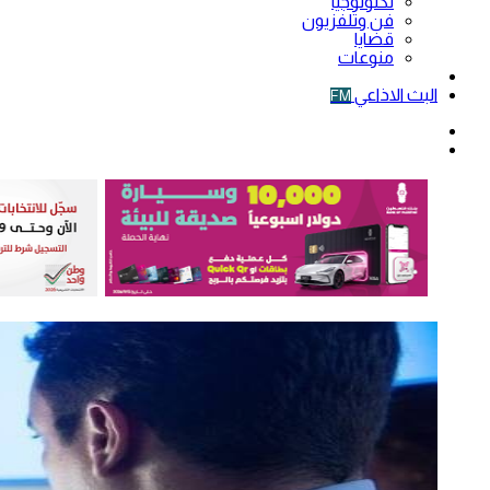
تكنولوجيا
فن وتلفزيون
قضايا
منوعات
فيديو
البث الاذاعي
FM
الوضع
المظلم