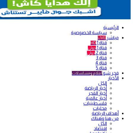
الرئيسية
سياسة الخصوصية
مباشر
LIVE
قناة 1
HD
قناة 1
دولي
قناة 2
دولي
قناة 3
قناة 4
قناة 5
فجر شو
أفلام ومسلسلات
الأخبار
الكل
أخبار الرياضة
أخبار الفجر
أخبار عالمية
فلسطينيات
محليات
أهداف الرياضة
من هنا وهناك
الكل
اقتصاد