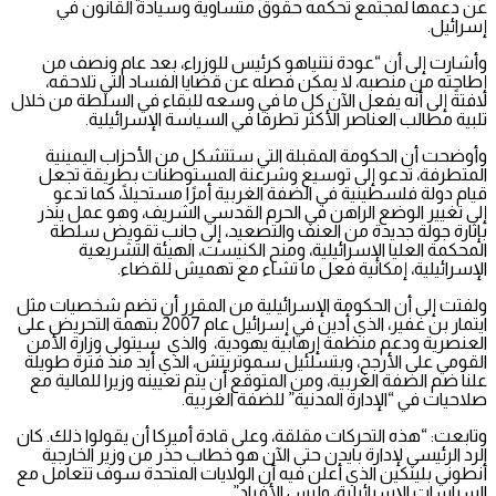
عن دعمها لمجتمع تحكمه حقوق متساوية وسيادة القانون في
إسرائيل.
وأشارت إلى أن “عودة نتنياهو كرئيس للوزراء، بعد عام ونصف من
إطاحته من منصبه، لا يمكن فصله عن قضايا الفساد التي تلاحقه،
لافتةً إلى أنه يفعل الآن كل ما في وسعه للبقاء في السلطة من خلال
تلبية مطالب العناصر الأكثر تطرفا في السياسة الإسرائيلية.
وأوضحت أن الحكومة المقبلة التي ستتشكل من الأحزاب اليمينية
المتطرفة، تدعو إلى توسيع وشرعنة المستوطنات بطريقة تجعل
قيام دولة فلسطينية في الضفة الغربية أمرًا مستحيلًا، كما تدعو
إلى تغيير الوضع الراهن في الحرم القدسي الشريف، وهو عمل ينذر
بإثارة جولة جديدة من العنف والتصعيد، إلى جانب تقويض سلطة
المحكمة العليا الإسرائيلية، ومنح الكنيست، الهيئة التشريعية
الإسرائيلية، إمكانية فعل ما تشاء مع تهميش للقضاء.
ولفتت إلى أن الحكومة الإسرائيلية من المقرر أن تضم شخصيات مثل
ايتمار بن غفير، الذي أدين في إسرائيل عام 2007 بتهمة التحريض على
العنصرية ودعم منظمة إرهابية يهودية، والذي سيتولى وزارة الأمن
القومي على الأرجح، وبتسلئيل سموتريتش، الذي أيد منذ فترة طويلة
علنا ضم الضفة الغربية، ومن المتوقع أن يتم تعيينه وزيرا للمالية مع
صلاحيات في “الإدارة المدنية” للضفة الغربية.
وتابعت: “هذه التحركات مقلقة، وعلى قادة أميركا أن يقولوا ذلك. كان
الرد الرئيسي لإدارة بايدن حتى الآن هو خطاب حذر من وزير الخارجية
أنطوني بلينكين الذي أعلن فيه أن الولايات المتحدة سوف تتعامل مع
السياسات الإسرائيلية، وليس الأفراد”.