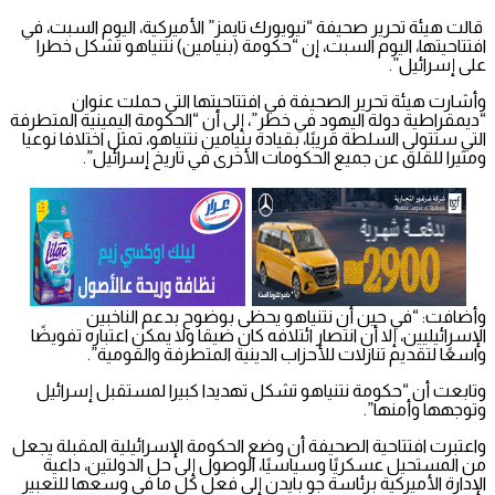
قالت هيئة تحرير صحيفة “نيويورك تايمز” الأميركية، اليوم السبت، في
افتتاحيتها، اليوم السبت، إن “حكومة (بنيامين) نتنياهو تشكل خطرا
على إسرائيل”.
وأشارت هيئة تحرير الصحيفة في افتتاحيتها التي حملت عنوان
“ديمقراطية دولة اليهود في خطر”، إلى أن “الحكومة اليمينية المتطرفة
التي ستتولى السلطة قريبًا، بقيادة بنيامين نتنياهو، تمثل اختلافا نوعيا
ومثيرا للقلق عن جميع الحكومات الأخرى في تاريخ إسرائيل”.
وأضافت: “في حين أن نتنياهو يحظى بوضوح بدعم الناخبين
الإسرائيليين، إلا أن انتصار ائتلافه كان ضيقا ولا يمكن اعتباره تفويضًا
واسعًا لتقديم تنازلات للأحزاب الدينية المتطرفة والقومية”.
وتابعت أن “حكومة نتنياهو تشكل تهديدا كبيرا لمستقبل إسرائيل
وتوجهها وأمنها”.
واعتبرت افتتاحية الصحيفة أن وضع الحكومة الإسرائيلية المقبلة يجعل
من المستحيل عسكريًا وسياسيًا، الوصول إلى حل الدولتين، داعية
الإدارة الأميركية برئاسة جو بايدن إلى فعل كل ما في وسعها للتعبير