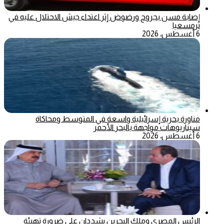
إصابة مسن بجروح ورضوض إثر اعتداء جيش الاحتلال عليه في
ترمسعيا
6 أغسطس، 2026
مناورة بحرية إسرائيلية واسعة في المتوسط ومحاكاة
سيناريوهات مواجهة بالبحر الأحمر
6 أغسطس، 2026
الرئيس المصري وملك البحرين يشددان على ضرورة تهيئة