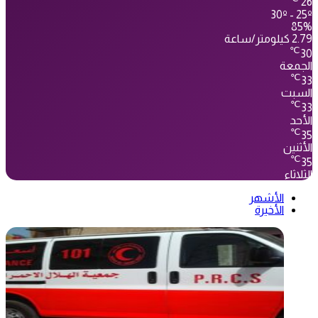
26
30º - 25º
85%
2.79 كيلومتر/ساعة
℃
30
الجمعة
℃
33
السبت
℃
33
الأحد
℃
35
الأثنين
℃
35
الثلاثاء
الأشهر
الأخيرة