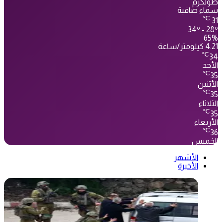
طولكرم
سماء صافية
℃
31
34º - 28º
65%
4.21 كيلومتر/ساعة
℃
34
الأحد
℃
35
الأثنين
℃
35
الثلاثاء
℃
35
الأربعاء
℃
36
الخميس
الأشهر
الأخيرة