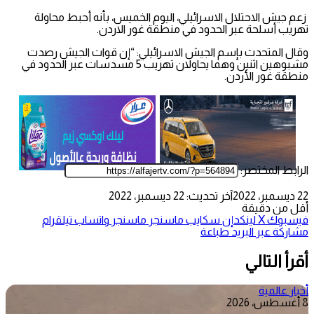
زعم جيش الاحتلال الاسرائيلي، اليوم الخميس، بأنه أحبط محاولة
تهريب أسلحة عبر الحدود في منطقة غور الاردن.
وقال المتحدث بإسم الجيش الاسرائيلي: “إن قوات الجيش رصدت
مشبوهين اثنين وهما يحاولان تهريب 5 مسدسات عبر الحدود في
منطقة غور الأردن.
الرابط المختصر:
22 ديسمبر، 2022
آخر تحديث: 22 ديسمبر، 2022
أقل من دقيقة
فيسبوك
‫X
لينكدإن
سكايب
ماسنجر
ماسنجر
واتساب
تيلقرام
مشاركة عبر البريد
طباعة
أقرأ التالي
أخبار عالمية
8 أغسطس، 2026