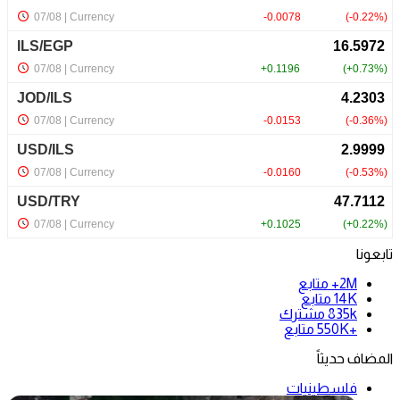
تابعونا
2M+
متابع
14K
متابع
835k
مشترك
+550K
متابع
المضاف حديثاً
فلسطينيات