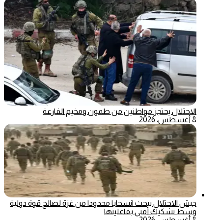
الاحتلال يحتجز مواطنين من طمون ومخيم الفارعة
8 أغسطس، 2026
جيش الاحتلال يبحث انسحابا محدودا من غزة لصالح قوة دولية
وسط تشكيك أمني بفاعليتها
8 أغسطس، 2026