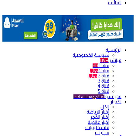
القائمة
الرئيسية
سياسة الخصوصية
مباشر
LIVE
قناة 1
HD
قناة 1
دولي
قناة 2
دولي
قناة 3
قناة 4
قناة 5
فجر شو
أفلام ومسلسلات
الأخبار
الكل
أخبار الرياضة
أخبار الفجر
أخبار عالمية
فلسطينيات
محليات