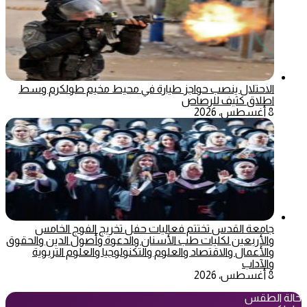
الاحتلال ينصب حواجز طيارة في محيط مخيم طولكرم وسط
اطلاق كثيف للرصاص
8 أغسطس، 2026
جامعة القدس تختتم فعاليات حفل تخريج الفوج الخامس
والأربعين لكليات طب الأسنان والدعوة وأصول الدين والحقوق
والأعمال والاقتصاد والعلوم والتكنولوجيا والعلوم التربوية
والآداب
8 أغسطس، 2026
حالة الطقس