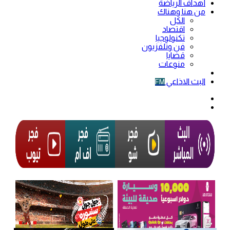
أهداف الرياضة
من هنا وهناك
الكل
اقتصاد
تكنولوجيا
فن وتلفزيون
قضايا
منوعات
فيديو
البث الاذاعي
FM
الوضع
المظلم