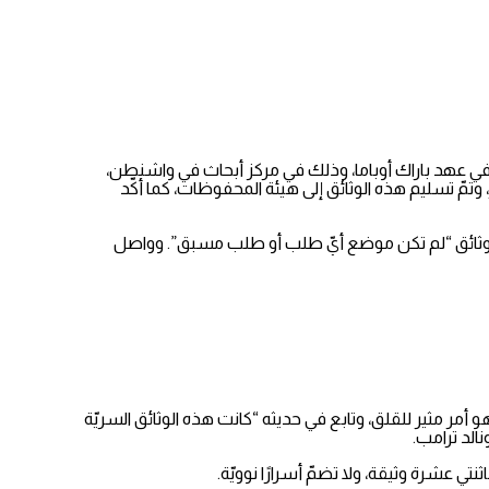
د البيت الأبيض في بيان له، اليوم الثلاثاء، العثور على وثائق سريّة تخصّ فترة الرئيس الأميركي جو بايدن، أثناء تولّيه منصب نائب الرئيس عام 2009 في عهد باراك أوباما، وذلك في مركز أبحاث في واشنطن،
وتمّ تسليم هذه الوثائق إلى هيئة المحفوظات، كما أكّد
ذه الوثائق “لم تكن موضع أيّ طلب أو طلب مسبق”. وواصل
مر مثير للقلق، وتابع في حديثه “كانت هذه الوثائق السريّة
الد ترامب.
تي عشرة وثيقة، ولا تضمّ أسرارًا نوويّة.