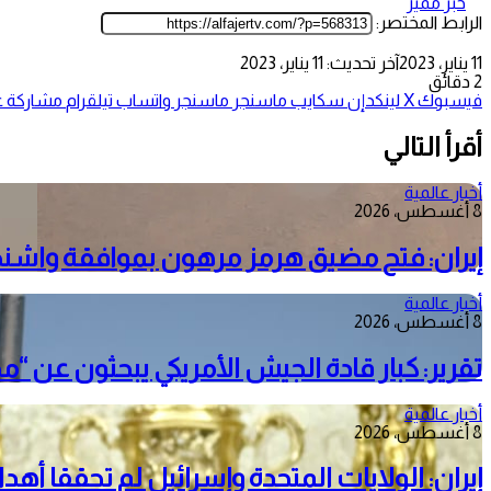
خبر مميز
الرابط المختصر:
11 يناير، 2023
آخر تحديث: 11 يناير، 2023
2 دقائق
فيسبوك
‫X
لينكدإن
سكايب
ماسنجر
ماسنجر
واتساب
تيلقرام
مشاركة عب
أقرأ التالي
أخبار عالمية
8 أغسطس، 2026
إيران: فتح مضيق هرمز مرهون بموافقة واش
أخبار عالمية
8 أغسطس، 2026
تقرير: كبار قادة الجيش الأمريكي يبحثون عن “م
أخبار عالمية
8 أغسطس، 2026
إيران: الولايات المتحدة وإسرائيل لم تحققا أه