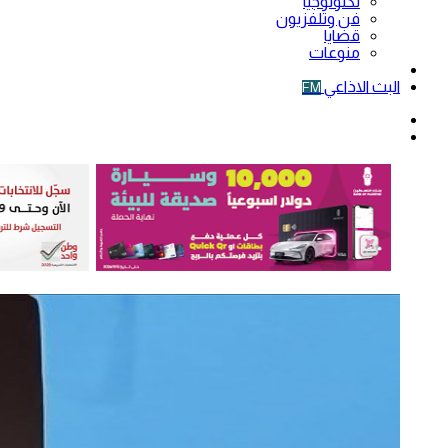
تكنولوجيا
فن وتلفزيون
قضايا
منوعات
فيديو
البث الاذاعي
FM
الوضع
المظلم