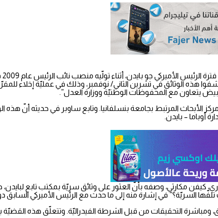
أكّ
وا هذه الوثائق في تشرين الثاني/ نوفمبر، وذلك في عمليّة إخلاء للمقرّ، 
الأبيض يتعاون مع المحفوظات الوطنيّة ووزارة العدل”.
 مركز الأبحاث المرتبط بجامعة بنسلفانيا. وتابع ساوبر في حديثه أنّ ه
 أوباما – بايدن.
يفن مكارثي، وصفه بأنّ العثور على وثائق سريّة بمكتب تابع لبايدن، هو أ
تلفّها السريّة؟” في إشارة منه إلى ما حدث مع الرئيس الأميركي السابق دون
 ومباشرة التحقيقات من قبل الشرطة الفيدراليّة. وتتعلّق هذه القضيّة باثن