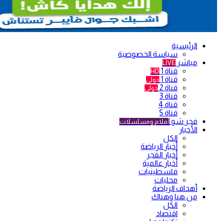
الرئيسية
سياسة الخصوصية
مباشر
LIVE
قناة 1
HD
قناة 1
دولي
قناة 2
دولي
قناة 3
قناة 4
قناة 5
فجر شو
أفلام ومسلسلات
الأخبار
الكل
أخبار الرياضة
أخبار الفجر
أخبار عالمية
فلسطينيات
محليات
أهداف الرياضة
من هنا وهناك
الكل
اقتصاد