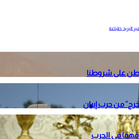
ر البريد
طباعة
نطن على شروطنا
خرج” من حرب إيران
دافهما في الحرب