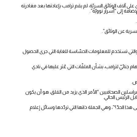
لى آلاف الوثائق السريّة، لم يقم ترامب بإعادتها بعد مغادرته
ضافة إلى “أسرار نوويّة”.
سرية عن الوثائق”.
 شبكة سي إن إن، إنّ الموادّ تضمّنت بعض الملفّات السريّة للغاية مع وسم “المعلومات الحساسة المجزّأة”، والمعروفة أيضًا باسم SCI، والتي تستخدم للمعلومات الحسّاسة للغاية التي جرى الحصول
 جنائيّ لترامب، بشأن الملفّات التي عُثر عليها في نادي
مراسلين الصحافيين “الأمر الذي يزيد من القلق، هو أن يكون
ل الرئيس الحالي.
ذا الحدّ؟”، وهي الجملة ذاتها التي تردّدها وسائل إعلام