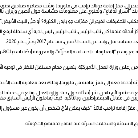
الي، مقرّ إقامة دونالد ترامب في فلوريدا، وتمّت مصادرة صناديق تحتوي ع
 بند “أسرار الدفاع”، وتحتوي على معلومات حسّاسة حول الصين وإيران، بالإ
 التحقيقات الفيدراليّ مقرّات جو بايدن الكثيرة؟ أو حتّى البيت الأبيض”.
ز أبحاثه عندما كان نائب الرئيس. نائب الرئيس ليس لديه أي سلطة لرفع ال
ل واحد عن البيت الأبيض، منذ عام 2017 وحتّى عام 2020.
وقالت
 إعلان وزارة العدل الأميركيّة، بتعيين محام مستقلّ للنظر في توجيه اتّهام
ضيّة وثائق بايدن، يثير أسئلة حول حياد وزارة العدل. وتابع في حديثه لل
ين في مقابل الديمقراطيين، وبالتأكيد، كيف يعاملون الرئيس السابق مقاب
ي مقرّ إقامة ترامب قائلًا: “كيف يمكن لأيّ شخص أن يكون غير مسؤول إلى ه
ق الرسميّة والسجلات السريّة عند انتهاء خدمتهم الحكوميّة.