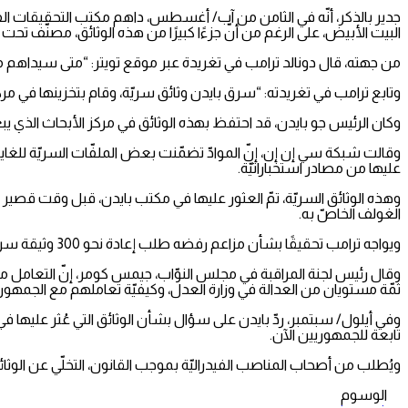
جدير بالذكر، أنّه في الثامن من آب/ أغسطس، داهم مكتب التحقيقات الفيدر
البيت الأبيض، على الرغم من أنّ جزءًا كبيرًا من هذه الوثائق، مصنّف تحت
من جهته، قال دونالد ترامب في تغريدة عبر موقع تويتر: “متى سيداهم مكتب
وتابع ترامب في تغريدته: “سرق بايدن وثائق سريّة، وقام بتخزينها في مرك
وكان الرئيس جو بايدن، قد احتفظ بهذه الوثائق في مركز الأبحاث الذي يبعد مسافة مي
عليها من مصادر استخباراتيّة.
وهذه الوثائق السريّة، تمّ العثور عليها في مكتب بايدن، قبل وقت قصير من
الغولف الخاصّ به.
ويواجه ترامب تحقيقًا بشأن مزاعم رفضه طلب إعادة نحو 300 وثيقة سريّة أخذها معه إلى مقرّ إقامته في فلوريدا، وذلك بعد مغادرته البيت الأبيض.
وقال رئيس لجنة المراقبة في مجلس النوّاب، جيمس كومر، إنّ التعامل مع ق
ثمّة مستويان من العدالة في وزارة العدل، وكيفيّة تعاملهم مع الجمهوري
وفي أيلول/ سبتمبر، ردّ بايدن على سؤال بشأن الوثائق التي عُثر عليها ف
تابعة للجمهوريين الآن.
ويُطلب من أصحاب المناصب الفيدراليّة بموجب القانون، التخلّي عن الوثائ
الوسوم