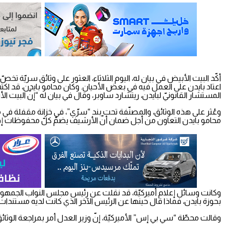
اعتاد بايدن على العمل فيه في بعض الأحيان. وكان محامو بايدن، قد اكتشف
المستشار القانونيّ لبايدن، ريتشارد ساوبر، وقال في بيان له “إنّ البيت 
وعُثر على هذه الوثائق، والمصنّفة تحت بند “سرّي”، في خزانة مقفلة في
محامو بايدن التعاون من أجل ضمان أنّ الأرشيف يضمّ كلّ محفوظات إدارة
وكانت وسائل إعلام أميركيّة، قد نقلت عن رئيس مجلس النواب الجمهوري، ك
بحوزة بايدن، فماذا قال حينها عن الرئيس الآخر الذي كانت لديه مستندات 
وقالت محطّة “سي بي إس” الأميركيّة، إنّ وزير العدل أمر بمراجعة الوثائق،