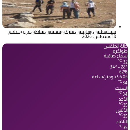
مستوطنون يهاجمون منزلا ويقتحمون مناطق في بيت لحم
8 أغسطس، 2026
حالة الطقس
طولكرم
سماء صافية
℃
32
34º - 28º
62%
6.06 كيلومتر/ساعة
℃
34
السبت
℃
34
الأحد
℃
35
الأثنين
℃
35
الثلاثاء
℃
35