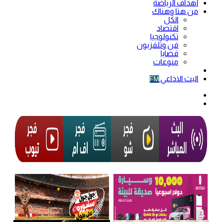
أهداف الرياضة
من هنا وهناك
الكل
اقتصاد
تكنولوجيا
فن وتلفزيون
قضايا
منوعات
فيديو
البث الاذاعي
FM
الوضع
المظلم