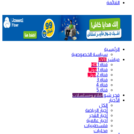
القائمة
الرئيسية
سياسة الخصوصية
مباشر
LIVE
قناة 1
HD
قناة 1
دولي
قناة 2
دولي
قناة 3
قناة 4
قناة 5
فجر شو
أفلام ومسلسلات
الأخبار
الكل
أخبار الرياضة
أخبار الفجر
أخبار عالمية
فلسطينيات
محليات