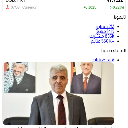
تابعونا
2M+
متابع
14K
متابع
835k
مشترك
+550K
متابع
المضاف حديثاً
فلسطينيات