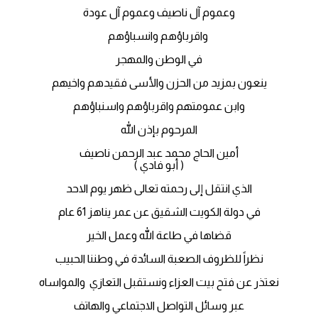
وعموم آل ناصيف وعموم آل عودة
واقرباؤهم وانسباؤهم
في الوطن والمهجر
ينعون بمزيد من الحزن والأسى فقيدهم واخيهم
وابن عمومتهم واقرباؤهم واسنباؤهم
المرحوم بإذن الله
أمين الحاج محمد عبد الرحمن ناصيف
( أبو فادي )
الذي انتقل إلى رحمته تعالى ظهر يوم الاحد
في دولة الكويت الشقيق عن عمر يناهز 61 عام
قضاها في طاعة الله وعمل الخير
نظراً للظروف الصعبة السائدة في وطننا الحبيب
نعتذر عن فتح بيت العزاء ونستقبل التعازي والمواساه
عبر وسائل التواصل الاجتماعي والهاتف