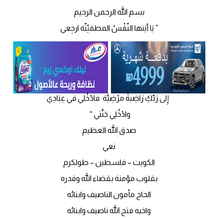
بسم الله الرحمن الرحيم
” يَا أيَتها النّفْسُ المطمَئِنّة ارجِعي
إِلى رَبِّكِ رَاضِيةً مرْضِيَّة فادْخُلي في عِبَادِي
وادْخُلِي جَنَّتي “
صدق الله العظيم
نعي
الكويت – فلسطين – طولكرم
بقلوب مؤمنة بقضاء الله وقدره
الحاج مأمون الناصيف وابنائه
واخيه فتح الله ناصيف وابنائه