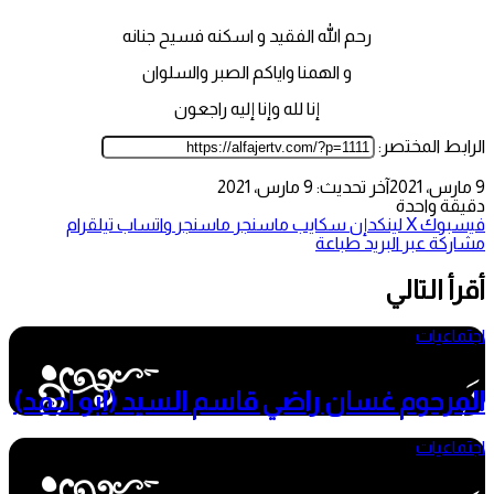
رحم الله الفقيد و اسكنه فسيح جنانه
و الهمنا واياكم الصبر والسلوان
إنا لله وإنا إليه راجعون
الرابط المختصر:
9 مارس، 2021
آخر تحديث: 9 مارس، 2021
دقيقة واحدة
فيسبوك
‫X
لينكدإن
سكايب
ماسنجر
ماسنجر
واتساب
تيلقرام
مشاركة عبر البريد
طباعة
أقرأ التالي
اجتماعيات
3 يونيو، 2026
المرحوم غسان راضي قاسم السيد (ابو احمد)
اجتماعيات
28 مايو، 2026