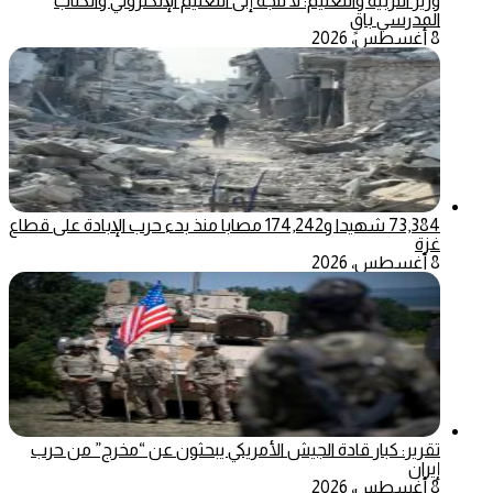
وزير التربية والتعليم: لا نتجه إلى التعليم الإلكتروني والكتاب
المدرسي باقٍ
8 أغسطس، 2026
73,384 شهيدا و174,242 مصابا منذ بدء حرب الإبادة على قطاع
غزة
8 أغسطس، 2026
تقرير: كبار قادة الجيش الأمريكي يبحثون عن “مخرج” من حرب
إيران
8 أغسطس، 2026