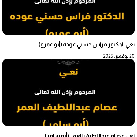
نعي الدكتور فراس حسني عوده (أبو عمرو)
20 نوفمبر، 2025
نعي عصام عبداللطيف العمر (أبو سامر)