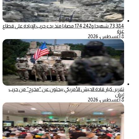
73,384 شهيدا و174,242 مصابا منذ بدء حرب الإبادة على قطاع
غزة
8 أغسطس، 2026
تقرير: كبار قادة الجيش الأمريكي يبحثون عن “مخرج” من حرب
إيران
8 أغسطس، 2026