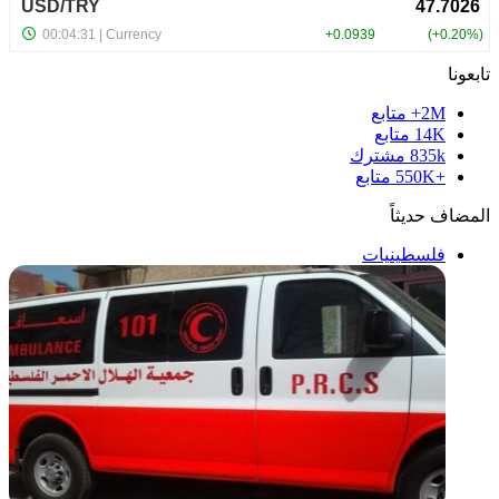
تابعونا
2M+
متابع
14K
متابع
835k
مشترك
+550K
متابع
المضاف حديثاً
فلسطينيات