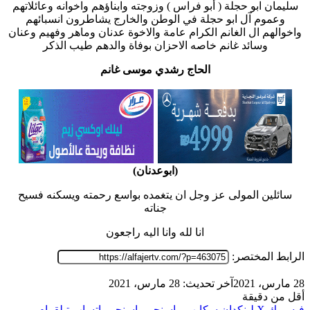
سليمان ابو حجلة ( أبو فراس ) وزوجته وابناؤهم واخوانه وعائلاتهم
وعموم آل ابو حجلة في الوطن والخارج يشاطرون انسبائهم
واخوالهم ال الغانم الكرام عامة والاخوة عدنان وماهر وفهيم وعنان
وسائد غانم خاصه الاحزان بوفاة والدهم طيب الذكر
الحاج رشدي موسى غانم
(ابوعدنان)
سائلين المولى عز وجل ان يتغمده بواسع رحمته ويسكنه فسيح
جناته
انا لله وانا اليه راجعون
الرابط المختصر:
28 مارس، 2021
آخر تحديث: 28 مارس، 2021
أقل من دقيقة
فيسبوك
‫X
لينكدإن
سكايب
ماسنجر
ماسنجر
واتساب
تيلقرام