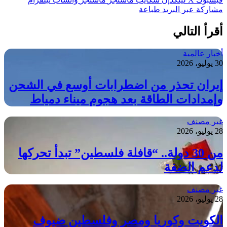
مشاركة عبر البريد
طباعة
أقرأ التالي
أخبار عالمية
30 يوليو، 2026
إيران تحذر من اضطرابات أوسع في الشحن
وإمدادات الطاقة بعد هجوم ميناء دمياط
غير مصنف
28 يوليو، 2026
من 30 دولة.. “قافلة فلسطين” تبدأ تحركها
لدعم الضفة
غير مصنف
28 يوليو، 2026
الكويت وكوريا ومصر وفلسطين ضيوف