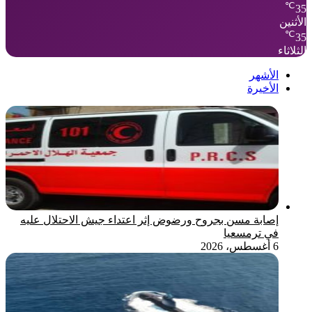
℃
35
الأثنين
℃
35
الثلاثاء
الأشهر
الأخيرة
إصابة مسن بجروح ورضوض إثر اعتداء جيش الاحتلال عليه
في ترمسعيا
6 أغسطس، 2026