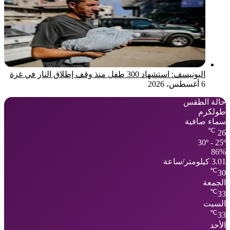
اليونيسف: استشهاد 300 طفل منذ وقف إطلاق النار في غزة
6 أغسطس، 2026
حالة الطقس
طولكرم
سماء صافية
℃
26
30º - 25º
86%
3.01 كيلومتر/ساعة
℃
30
الجمعة
℃
33
السبت
℃
33
الأحد