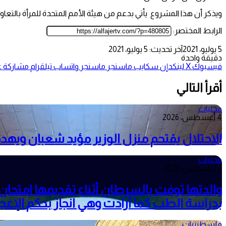
ويذكر أن هذا المشروع يأتي بدعم من هيئة الأمم المتحدة للمرأة بالتعا
الرابط المختصر:
5 يوليو، 2021
آخر تحديث: 5 يوليو، 2021
دقيقة واحدة
فيسبوك
‫X
لينكدإن
سكايب
ماسنجر
ماسنجر
واتساب
تيلقرام
مشاركة عب
أقرأ التالي
محليات
4 أغسطس، 2026
الاحتلال يقتحم منزل الوزير مؤيد شعبان وي
محليات
3 أغسطس، 2026
بدراسة الطب كما أرادت وهي انجاز بحكم الإعجا
فلسطينيات