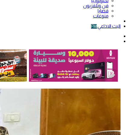
تكنولوجيا
فن وتلفزيون
قضايا
منوعات
فيديو
البث الاذاعي
FM
الوضع
المظلم