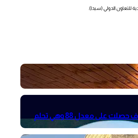
 للتعاون الدولي (سيدا).
والدتها توفت بالسرطان أثناء تقديمها امتحان الثانوية العامة التجريبي ، الطالبة رنا سمير عساف حصلت على معدل 88 وهي تحلم