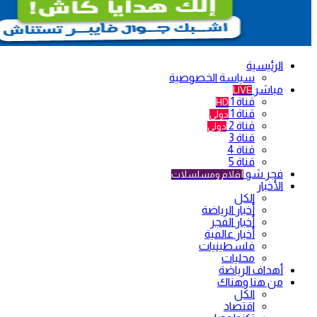
الرئيسية
سياسة الخصوصية
مباشر
LIVE
قناة 1
HD
قناة 1
دولي
قناة 2
دولي
قناة 3
قناة 4
قناة 5
فجر شو
أفلام ومسلسلات
الأخبار
الكل
أخبار الرياضة
أخبار الفجر
أخبار عالمية
فلسطينيات
محليات
أهداف الرياضة
من هنا وهناك
الكل
اقتصاد