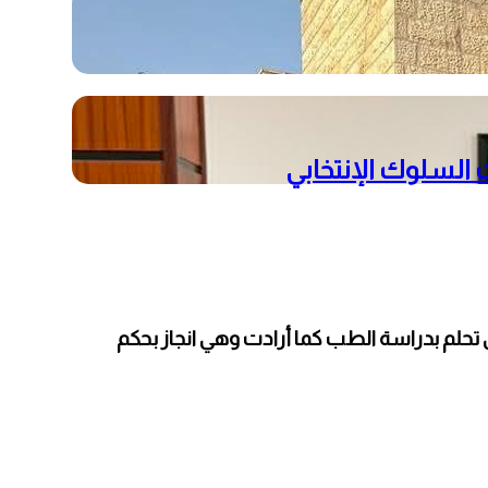
 السلوك الإنتخابي
لسرطان أثناء تقديمها امتحان الثانوية العامة التجريبي ، الطالبة رنا سمير عساف حصلت على معدل 88 وهي تحلم بدراسة الطب كما أرادت وهي انجاز بحكم