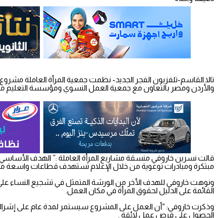
تالا القاسم-تلفزيون الفجر الجديد- نظمت جمعية المرأة العاملة مشروع 
والأردن ومصر بالتعاون مع جمعية العمل النسوي ومؤسسة التعليم 
قالت نسرين خاروفي منسقة مشاريع المرأة العاملة :” الهدف الأساسي من
مبتكرة ومبادرات توعوية من خلال الإعلام تستهدف قطاعات واسعة م
ونوهت خاروفي للهدف الأخر من الورشة المتمثل في تشجيع النساء على 
القائمة على الدليل لحقوق المرأة في مكان العمل.
وذكرت خاروفي: “أن العمل على المشروع سيستمر لمدة عام على إشراك ا
الحصول على فرص عمل لائقة .