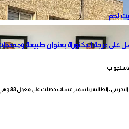
صل على درجة الدكتوراة بعنوان طبيعة ومحددات
لاستجواب
والدتها توفت با