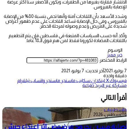
الانتشار مقارنة بغيرها من الطفرات، ويكون الأصغر سنا أكثر عرضة
للإصابة بالفيروس.
وشدد الأسعد بأن اللقاحات آمنة وأنها تحمي بنسبة 80% من الإصابة
بالفيروس، وفي حال الإصابة تساعد القاحات على عدم ظهور أعراض
شديدة على المريض وعدم وصوله لمرحلة الخطر.
وأكد أنه حسب السياسات المتبعة في فلسطين فإن يتم التطعيم
باللقاحات المضادة لكورونا فقط لمن هم فوق الـ18 عاما.
الوسوم
خبر مميز
الرابط المختصر:
7 يوليو، 2021
آخر تحديث: 7 يوليو، 2021
دقيقة واحدة
فيسبوك
‫X
لينكدإن
سكايب
ماسنجر
ماسنجر
واتساب
تيلقرام
مشاركة عبر البريد
طباعة
أقرأ التالي
فلسطينيات
6 أغسطس، 2026
إصابة مسن بجروح ورضوض إثر اعتداء جيش