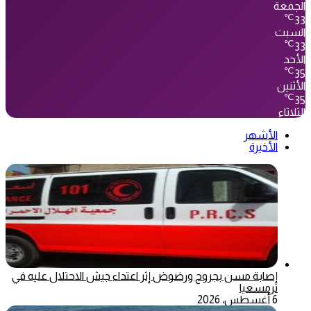
الجمعة
℃
33
السبت
℃
33
الأحد
℃
35
الأثنين
℃
35
الثلاثاء
الأشهر
الأخيرة
إصابة مسن بجروح ورضوض إثر اعتداء جيش الاحتلال عليه في
ترمسعيا
6 أغسطس، 2026