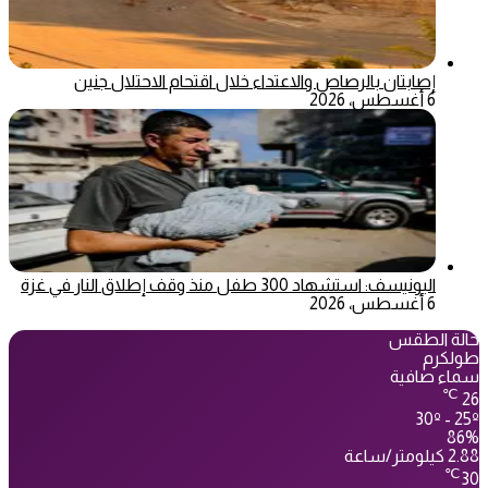
إصابتان بالرصاص والاعتداء خلال اقتحام الاحتلال جنين
6 أغسطس، 2026
اليونيسف: استشهاد 300 طفل منذ وقف إطلاق النار في غزة
6 أغسطس، 2026
حالة الطقس
طولكرم
سماء صافية
℃
26
30º - 25º
86%
2.88 كيلومتر/ساعة
℃
30