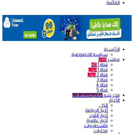
القائمة
الرئيسية
سياسة الخصوصية
مباشر
LIVE
قناة 1
HD
قناة 1
دولي
قناة 2
دولي
قناة 3
قناة 4
قناة 5
فجر شو
أفلام ومسلسلات
الأخبار
الكل
أخبار الرياضة
أخبار الفجر
أخبار عالمية
فلسطينيات
محليات