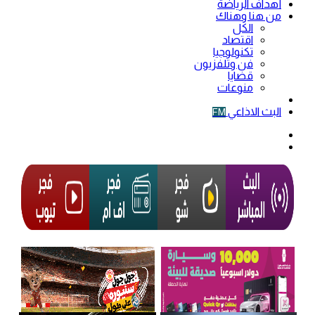
أهداف الرياضة
من هنا وهناك
الكل
اقتصاد
تكنولوجيا
فن وتلفزيون
قضايا
منوعات
فيديو
البث الاذاعي
FM
الوضع
المظلم