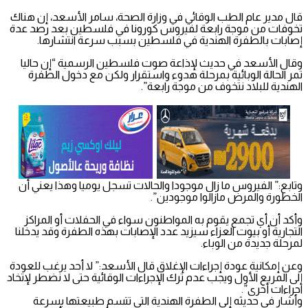
قال مدير عام الطب الوقائي في وزارة الصحة، سامر الأسعد، إن هناك
تخوفات من موجة رابعة لفيروس كورونا في فلسطين بعد رصد عدة
إصابات بالطفرة الهندية في فلسطين بسبب سرعة انتشارها.
وقال الأسعد في حديث لإذاعة صوت فلسطين الرسمية “إن حاليا
تمر الحالة الوبائية بمرحلة هدوء واستقرار ولكن مع دخول الطفرة
الهندية للبلاد نتخوف من موجة رابعة”.
وتابع:” الفيروس ما زال موجودا والحالات تسجل يوميا وهذا يعني أن
الخطورة والمرض مازالوا موجودين”.
وأكد أن أي تجمع يقوم به المواطنون سواء في الحفلات أو المراكز
التجارية أو بيوت العزاء سيزيد عدد الإصابات بهذه الطفرة وقد يدخلنا
لمرحلة جديدة من الوباء.
وعن إمكانية عودة إجراءات الإغلاق قال الأسعد:” لا أحد يرغب للعودة
إلى المربع الأول ويجب عدم ترك الإجراءات الوقائية حتى لا نضطر لإتخاد
اجراءات أخرى”.
وأشار في حديثه إلى الطفرة الهندية التي تتسم طبيعتها بسرعة