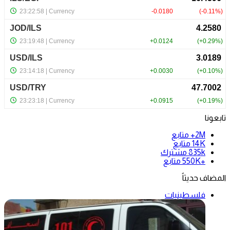
تابعونا
2M+
متابع
14K
متابع
835k
مشترك
+550K
متابع
المضاف حديثاً
فلسطينيات