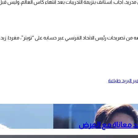
دريد، أجاب: استأنف بنزيمة التدريبات بعد انتهاء كأس العالم، وليس قبل ذ
 من تصريحات رئيس الاتحاد الفرنسي عبر حسابه على “تويتر”، مغردا: زيدا
ر البريد
طباعة