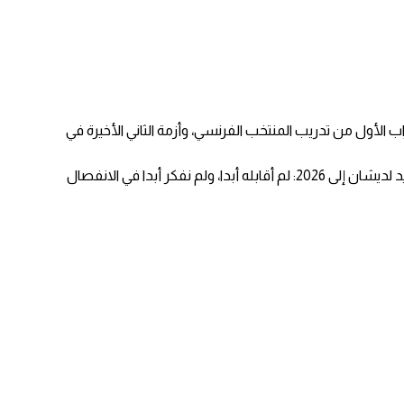
الأول من تدريب المنتخب الفرنسي، وأزمة الثاني الأخيرة في
وقال رئيس الاتحاد الفرنسي في تصريحات لإذاعة “مونت كارلو” يوم الأحد بشأن اقتراب زيدان من تدريب منتخب فرنسا في وقت سابق قبل التجديد لديشان إلى 2026: لم أقابله أبدا، ولم نفكر أبدا في الانفصال