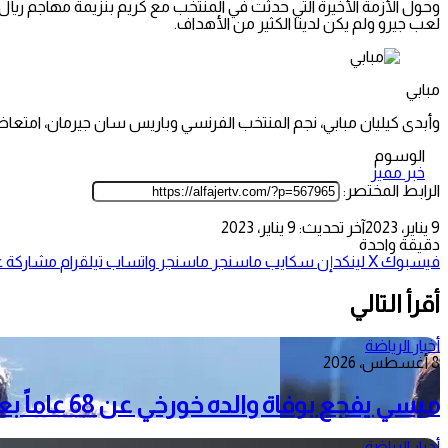
وحول الأزمة الأخيرة التي حدثت في المنتخب مع كريم بنزيمة مهاجم ريال م
لعب جيرو ولم يكن لدينا الكثير من الأهداف.
مبابي
وأبدى كيليان مبابي، نجم المنتخب الفرنسي وباريس سان جيرمان، امتعاضه
الوسوم
خبر مميز
الرابط المختصر:
9 يناير، 2023
آخر تحديث: 9 يناير، 2023
دقيقة واحدة
فيسبوك
‫X
لينكدإن
سكايب
ماسنجر
ماسنجر
واتساب
تيلقرام
مشاركة عب
أقرأ التالي
أخبار الرياضة
8 أغسطس، 2026
ميسي يفجع بوفاة والده خورخي عن 68 عاماً بعد معاناة مع المرض
أخبار الرياضة