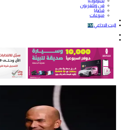
تكنولوجيا
فن وتلفزيون
قضايا
منوعات
فيديو
البث الاذاعي
FM
الوضع
المظلم