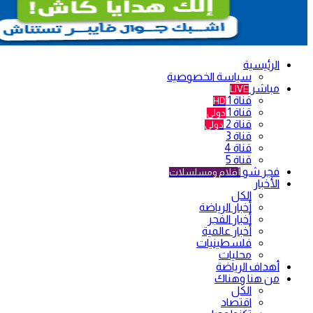
الرئيسية
سياسة الخصوصية
مباشر
LIVE
قناة 1
HD
قناة 1
دولي
قناة 2
دولي
قناة 3
قناة 4
قناة 5
فجر شو
أفلام ومسلسلات
الأخبار
الكل
أخبار الرياضة
أخبار الفجر
أخبار عالمية
فلسطينيات
محليات
أهداف الرياضة
من هنا وهناك
الكل
اقتصاد