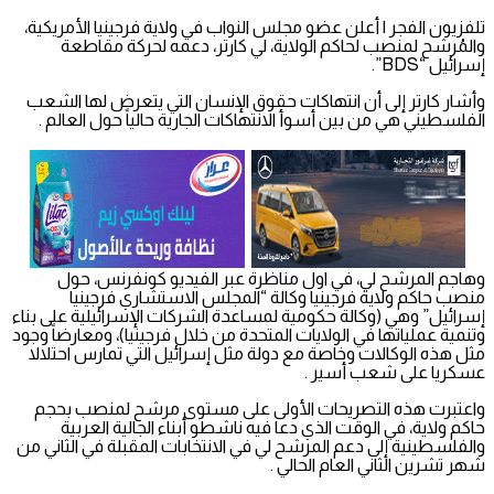
تلفزيون الفجر | أعلن عضو مجلس النواب في ولاية فرجينيا الأمريكية،
والمُرشح لمنصب لحاكم الولاية، لي كارتر، دعمه لحركة مقاطعة
إسرائيل “BDS”.
وأشار كارتر إلى أن انتهاكات حقوق الإنسان التي يتعرض لها الشعب
الفلسطيني هي من بين أسوأ الانتهاكات الجارية حالياً حول العالم .
وهاجم المرشح لي، في اول مناظرة عبر الفيديو كونفرنس، حول
منصب حاكم ولاية فرجينيا وكالة “المجلس الاستشاري فرجينيا
إسرائيل” وهي (وكالة حكومية لمساعدة الشركات الإسرائيلية على بناء
وتنمية عملياتها في الولايات المتحدة من خلال فرجينيا)، ومعارضاً وجود
مثل هذه الوكالات وخاصة مع دولة مثل إسرائيل التي تمارس احتلالا
عسكريا على شعب أسير .
واعتبرت هذه التصريحات الأولى على مستوى مرشح لمنصب بحجم
حاكم ولاية، في الوقت الذي دعا فيه ناشطو أبناء الجالية العربية
والفلسطينية إلى دعم المرشح لي في الانتخابات المقبلة في الثاني من
شهر تشرين الثاني العام الحالي .