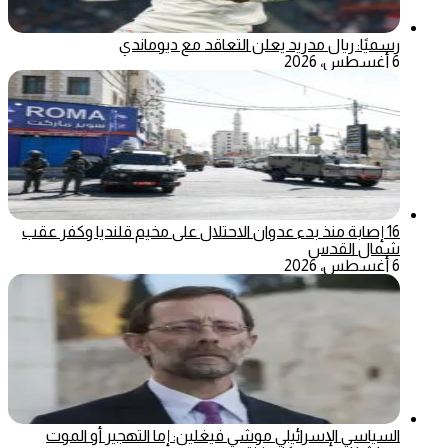
رسميًا: ريال مدريد يعلن التعاقد مع ديوماندي
6 أغسطس، 2026
16 إصابة منذ بدء عدوان الاحتلال على مخيم قلنديا وكفر عقب
شمال القدس
6 أغسطس، 2026
السياسي الإسرائيلي موشي فيغلين: إما التهجير أو الموت