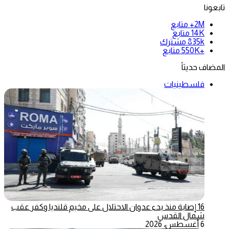
تابعونا
2M+
متابع
14K
متابع
835k
مشترك
+550K
متابع
المضاف حديثاً
فلسطينيات
16 إصابة منذ بدء عدوان الاحتلال على مخيم قلنديا وكفر عقب
شمال القدس
6 أغسطس، 2026