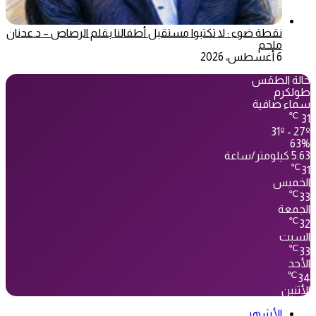
نقطة ضوء : لا تكتبوا مستقبل أطفالنا بقلم الرصاص – د.عدنان
ملحم
6 أغسطس، 2026
حالة الطقس
طولكرم
سماء صافية
℃
31
31º - 27º
63%
5.63 كيلومتر/ساعة
℃
31
الخميس
℃
33
الجمعة
℃
32
السبت
℃
33
الأحد
℃
34
الأثنين
الأشهر