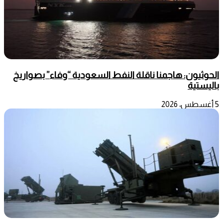
الحوثيون: هاجمنا ناقلة النفط السعودية “وفاء” بصواريخ
باليستية
5 أغسطس، 2026