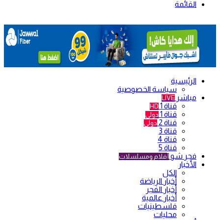
القائمة
الرئيسية
سياسة الخصوصية
مباشر
LIVE
قناة 1
HD
قناة 1
دولي
قناة 2
دولي
قناة 3
قناة 4
قناة 5
فجر شو
أفلام ومسلسلات
الأخبار
الكل
أخبار الرياضة
أخبار الفجر
أخبار عالمية
فلسطينيات
محليات