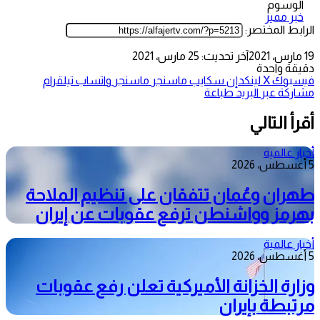
الوسوم
خبر مميز
الرابط المختصر:
19 مارس، 2021
آخر تحديث: 25 مارس، 2021
دقيقة واحدة
فيسبوك
‫X
لينكدإن
سكايب
ماسنجر
ماسنجر
واتساب
تيلقرام
مشاركة عبر البريد
طباعة
أقرأ التالي
أخبار عالمية
5 أغسطس، 2026
طهران وعُمان تتفقان على تنظيم الملاحة
بهرمز وواشنطن ترفع عقوبات عن إيران
أخبار عالمية
5 أغسطس، 2026
وزارة الخزانة الأميركية تعلن رفع عقوبات
مرتبطة بإيران