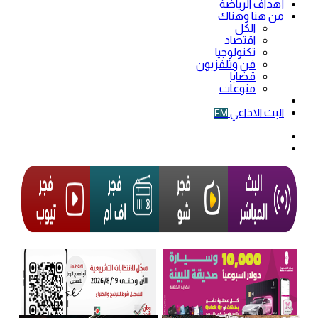
أهداف الرياضة
من هنا وهناك
الكل
اقتصاد
تكنولوجيا
فن وتلفزيون
قضايا
منوعات
فيديو
البث الاذاعي
FM
الوضع
المظلم