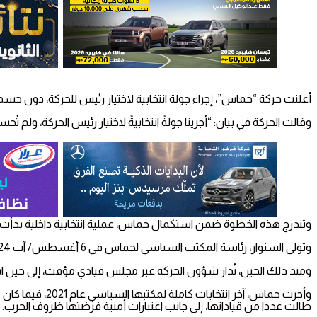
أعلنت حركة “حماس”، إجراء جولة انتخابية لاختيار رئيس للحركة، دون حسم ا
وقالت الحركة في بيان: “أجرينا جولةً انتخابيةً لاختيار رئيس الحركة، ولم ت
وتندرج هذه الخطوة ضمن استكمال حماس، عملية انتخابية داخلية بدأت
وتولى السنوار، رئاسة المكتب السياسي لحماس في 6 أغسطس/ آب 2024، خلفا لإسماعيل هنية الذي اغتالته إسرائيل في طهران يوم 31 يوليو/ تموز من العام ذاته.
ومنذ ذلك الحين، تُدار شؤون الحركة عبر مجلس قيادي مؤقت، إلى حين استكم
طالت عددا من قياداتها، إلى جانب اعتبارات أمنية فرضتها ظروف الحرب.