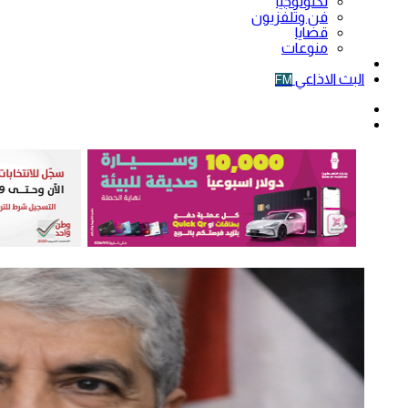
تكنولوجيا
فن وتلفزيون
قضايا
منوعات
فيديو
البث الاذاعي
FM
الوضع
المظلم