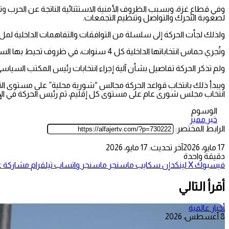
وفي قطاع غزة، وبسبب الظروف الأمنية الاستثنائية الناتجة عن الحرب وتدا
لصعوبة التحرك والتواصل وتنظيم التجمعات.
ولذلك لجأت الحركة إلى سلسلة من التوافقات والتفاهمات الداخلية لم
وتُجري حماس انتخاباتها الداخلية كل 4 سنوات، في ظروف تحيط بها السرية، نظرا لاعتبارات أمنية تتعلق بالاحتلال.
ولم تذكر الحركة تفاصيل بشأن آلية إجراء انتخابات رئيس المكتب السي
ويبدأ ذلك بانتخاب قواعد الحركة مجالس “شورية محلية” على مستوى الأح
انتخاب مجلس شورى عام على مستوى كل إقليم، ثم رئيس الحركة في الإ
الوسوم
خبر مميز
الرابط المختصر:
17 مايو، 2026
آخر تحديث: 17 مايو، 2026
دقيقة واحدة
فيسبوك
‫X
لينكدإن
سكايب
ماسنجر
ماسنجر
واتساب
تيلقرام
مشاركة عب
أقرأ التالي
أخبار عالمية
8 أغسطس، 2026