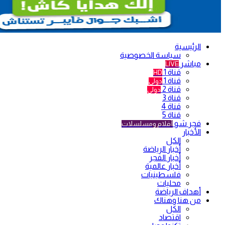
الرئيسية
سياسة الخصوصية
مباشر
LIVE
قناة 1
HD
قناة 1
دولي
قناة 2
دولي
قناة 3
قناة 4
قناة 5
فجر شو
أفلام ومسلسلات
الأخبار
الكل
أخبار الرياضة
أخبار الفجر
أخبار عالمية
فلسطينيات
محليات
أهداف الرياضة
من هنا وهناك
الكل
اقتصاد