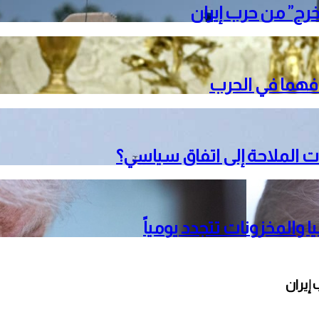
خرج” من حرب إيران
دافهما في الحرب
 الملاحة إلى اتفاق سياسي؟
 والمخزونات تتجدد يومياً
إيران