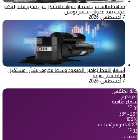
محافظة القدس: انسحاب قوات الاحتلال من مخيم قلنديا وكفر
عقب بعد عدوان استمر يومين
7 أغسطس، 2026
أسعار النفط تواصل الصعود وسط مخاوف بشأن مستقبل
الملاحة في هرمز
7 أغسطس، 2026
حالة الطقس
طولكرم
سماء صافية
℃
31
33º - 28º
100%
4.87 كيلومتر/ساعة
℃
33
السبت