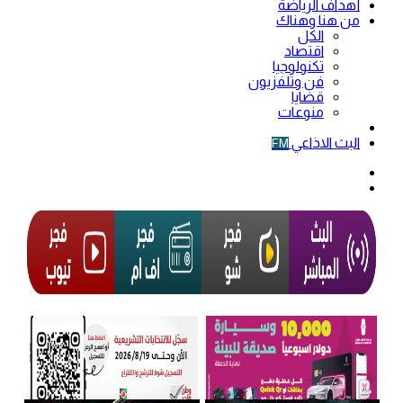
أهداف الرياضة
من هنا وهناك
الكل
اقتصاد
تكنولوجيا
فن وتلفزيون
قضايا
منوعات
فيديو
البث الاذاعي
FM
الوضع
المظلم