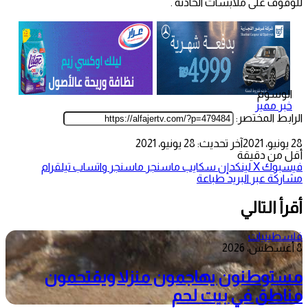
للوقوف على ملابسات الحادثه .
الوسوم
خبر مميز
الرابط المختصر:
28 يونيو، 2021
آخر تحديث: 28 يونيو، 2021
أقل من دقيقة
فيسبوك
‫X
لينكدإن
سكايب
ماسنجر
ماسنجر
واتساب
تيلقرام
مشاركة عبر البريد
طباعة
أقرأ التالي
فلسطينيات
8 أغسطس، 2026
مستوطنون يهاجمون منزلا ويقتحمون
مناطق في بيت لحم