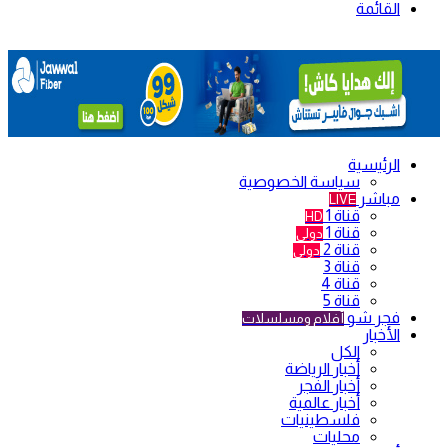
القائمة
الرئيسية
سياسة الخصوصية
مباشر
LIVE
قناة 1
HD
قناة 1
دولي
قناة 2
دولي
قناة 3
قناة 4
قناة 5
فجر شو
أفلام ومسلسلات
الأخبار
الكل
أخبار الرياضة
أخبار الفجر
أخبار عالمية
فلسطينيات
محليات