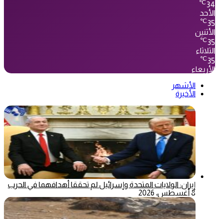
℃
34
الأحد
℃
35
الأثنين
℃
35
الثلاثاء
℃
35
الأربعاء
الأشهر
الأخيرة
إيران: الولايات المتحدة وإسرائيل لم تحققا أهدافهما في الحرب
8 أغسطس، 2026