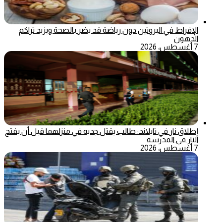
الإفراط في البروتين دون رياضة قد يضر بالصحة ويزيد تراكم
الدهون
7 أغسطس، 2026
إطلاق نار في تايلاند: طالب يقتل جديه في منزلهما قبل أن يفتح
النار في المدرسة
7 أغسطس، 2026