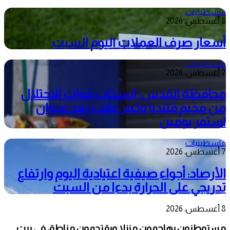
فلسطينيات
8 أغسطس، 2026
أسعار صرف العملات اليوم السبت
فلسطينيات
7 أغسطس، 2026
محافظة القدس: انسحاب قوات الاحتلال
من مخيم قلنديا وكفر عقب بعد عدوان
استمر يومين
فلسطينيات
7 أغسطس، 2026
الأرصاد: أجواء صيفية اعتيادية اليوم وارتفاع
تدريجي على الحرارة بدءا من السبت
8 أغسطس، 2026
مستوطنون يهاجمون منزلا ويقتحمون مناطق في بيت