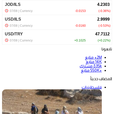
تابعونا
2M+
متابع
14K
متابع
835k
مشترك
+550K
متابع
المضاف حديثاً
فلسطينيات