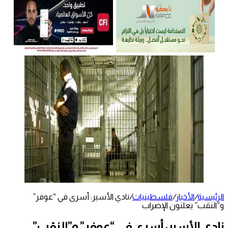
الرئيسية
/
الأخبار
/
فلسطينيات
/
نادي الأسير: أسرى في “عوفر”
و”النقب” يعلنون الإضراب
نادي الأسير: أسرى في “عوفر” و”النقب”