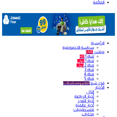
القائمة
الرئيسية
سياسة الخصوصية
مباشر
LIVE
قناة 1
HD
قناة 1
دولي
قناة 2
دولي
قناة 3
قناة 4
قناة 5
فجر شو
أفلام ومسلسلات
الأخبار
الكل
أخبار الرياضة
أخبار الفجر
أخبار عالمية
فلسطينيات
محليات