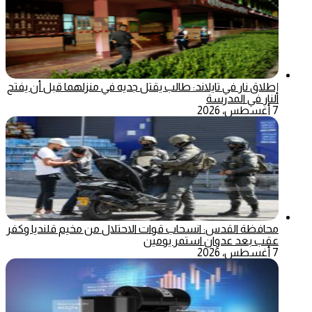
إطلاق نار في تايلاند: طالب يقتل جديه في منزلهما قبل أن يفتح
النار في المدرسة
7 أغسطس، 2026
محافظة القدس: انسحاب قوات الاحتلال من مخيم قلنديا وكفر
عقب بعد عدوان استمر يومين
7 أغسطس، 2026