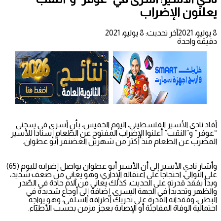
يعلنون الإضراب
8 يوليو، 2021
آخر تحديث: 8 يوليو، 2021
دقيقة واحدة
أفاد نادي الأسير الفلسطيني، اليوم الخميس، بأن أسرى في سجني
“عوفر” و”النقب” أعلنوا الإضراب المفتوح عن الطّعام إسناداً للأسير
المضرب عن الطعام منذ أكثر من شهرين الغضنفر أبو عطوان.
وأشار نادي الأسير إلى أن الأسير أبو عطوان يواصل إضرابه لليوم (65)
على التوالي، احتجاجاً على اعتقاله الإداري؛ وهو يعاني من ضعف شديد،
وبدأ يفقد قدرته على الحديث، كذلك يعاني من آلام حادة في الصّدر
والظهر وتحديداً في الجهة اليسرى، إضافة إلى أوجاع شديدة في
البطن، وفقدانه القدرة على تحريك أطرافه السلفى، وهو يواجه
احتمالية الوفاة المفاجئة أو الإصابة بعجز مزمن بحسب الأطبّاء.