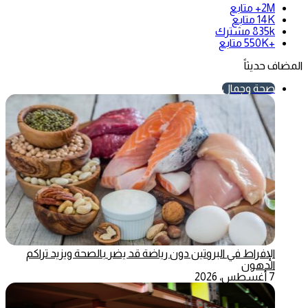
2M+
متابع
14K
متابع
835k
مشترك
+550K
متابع
المضاف حديثاً
صحة وجمال
الإفراط في البروتين دون رياضة قد يضر بالصحة ويزيد تراكم
الدهون
7 أغسطس، 2026