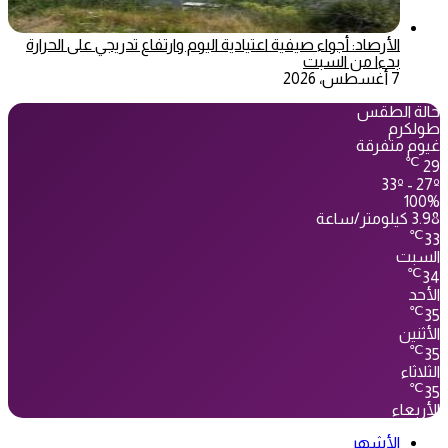
الأرصاد: أجواء صيفية اعتيادية اليوم وارتفاع تدريجي على الحرارة
بدءا من السبت
7 أغسطس، 2026
حالة الطقس
طولكرم
غيوم متفرقة
℃
29
33º - 27º
100%
3.98 كيلومتر/ساعة
℃
33
السبت
℃
34
الأحد
℃
35
الأثنين
℃
35
الثلاثاء
℃
35
الأربعاء
الأشهر