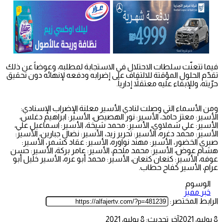
فيما تتعنّت سلطات الاحتلال في الاستجابة لمطلبه، وعوضاً عن ذلك
تقدّم الحلول المؤقتة للالتفاف على إضرابه ودفعه لإنهائه دون تحقيق
حرّيته، وللإبقاء عليه معتقلاً إدارياً.
ومن الأسماء التي وصلت لنادي الأسير معلنة الإضراب الإسنادي:
الأسير: معتز حامد، الأسير: نور الهصيص، الأسير: ابراهیم دغلس،
الأسير: علي شملاوي، الأسير: محمد شیخة، الأسير: اسماعيل علي،
الأسير: محمد دغره، الأسير: تحرير زيد، الأسير: نضال جبارين، الأسير:
صبري الخضور، الأسير: مهند نواوره، الأسير: عقاد كشمر، الأسير:
هشام عوض، الأسير: محمد ملحم، الأسير: عامر بركة، الأسير: حسن
عوفه، الأسير: كنعان كنعان، الأسير: محمد أبو عره، الأسير خليل أبو
عرام، الأسير كفاح حطاب.
الوسوم
خبر مميز
الرابط المختصر:
8 يوليو، 2021
آخر تحديث: 8 يوليو، 2021