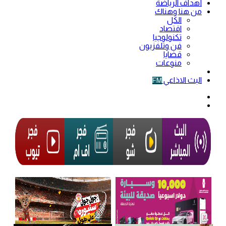
أهداف الرياضة
من هنا وهناك
الكل
اقتصاد
تكنولوجيا
فن وتلفزيون
قضايا
منوعات
فيديو
البث الاذاعي
FM
الوضع
المظلم