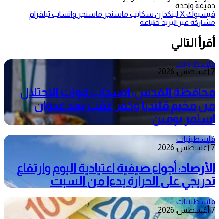
دقيقة واحدة
فيسبوك
‫X
لينكدإن
سكايب
ماسنجر
ماسنجر
واتساب
تيلقرام
مشاركة عبر البريد
طباعة
أقرأ التالي
فلسطينيات
7 أغسطس، 2026
محافظة القدس: انسحاب قوات الاحتلال
من مخيم قلنديا وكفر عقب بعد عدوان
استمر يومين
فلسطينيات
7 أغسطس، 2026
الأرصاد: أجواء صيفية اعتيادية اليوم وارتفاع
تدريجي على الحرارة بدءا من السبت
فلسطينيات
7 أغسطس، 2026